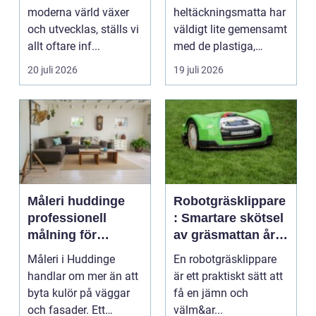
moderna värld växer
heltäckningsmatta har
och utvecklas, ställs vi
väldigt lite gemensamt
allt oftare inf...
med de plastiga,
svårstädade
20 juli 2026
19 juli 2026
varianterna mång...
Måleri huddinge
Robotgräsklippare
professionell
: Smartare skötsel
målning för
av gräsmattan året
hållbara resultat
runt
Måleri i Huddinge
En robotgräsklippare
handlar om mer än att
är ett praktiskt sätt att
byta kulör på väggar
få en jämn och
och fasader. Ett
välm&ar...