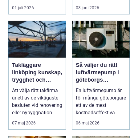
genomtänkt
01 juli 2026
03 juni 2026
måleriarbet...
Takläggare
Så väljer du rätt
linköping kunskap,
luftvärmepump i
trygghet och
göteborgs
hållbara tak
kustklimat
Att välja rätt takfirma
En luftvärmepump är
är ett av de viktigaste
för många göteborgare
besluten vid renovering
ett av de mest
eller nybyggnation.
kostnadseffektiva
Taket på...
sätten att sänka sina
07 maj 2026
06 maj 2026
upp...