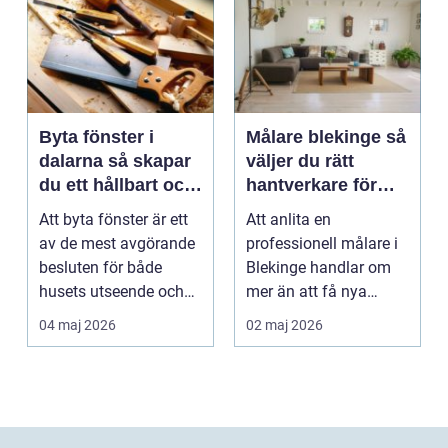
Byta fönster i
Målare blekinge så
dalarna så skapar
väljer du rätt
du ett hållbart och
hantverkare för
vackert hus
hem och företag
Att byta fönster är ett
Att anlita en
av de mest avgörande
professionell målare i
besluten för både
Blekinge handlar om
husets utseende och
mer än att få nya
energiförbrukning...
färger på väggarna.
04 maj 2026
02 maj 2026
Rätt ...