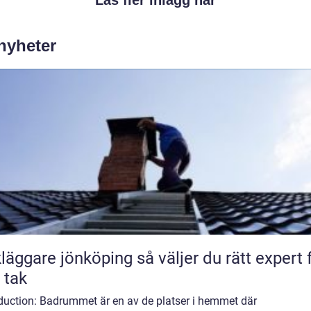
 nyheter
are jönköping så väljer du rätt expert för
t tak
oduction: Badrummet är en av de platser i hemmet där