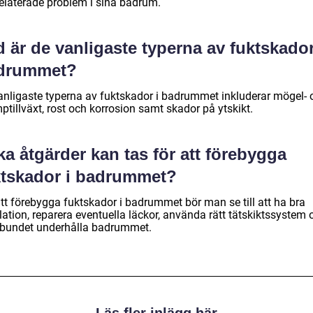
relaterade problem i sina badrum.
 är de vanligaste typerna av fuktskador
drummet?
anligaste typerna av fuktskador i badrummet inkluderar mögel- 
tillväxt, rost och korrosion samt skador på ytskikt.
ka åtgärder kan tas för att förebygga
ktskador i badrummet?
att förebygga fuktskador i badrummet bör man se till att ha bra
lation, reparera eventuella läckor, använda rätt tätskiktssystem 
lbundet underhålla badrummet.
Läs fler inlägg här