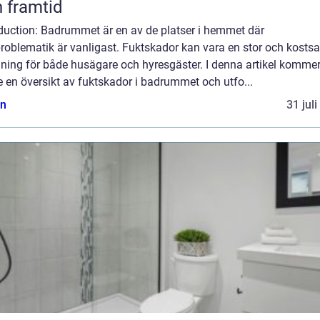
 framtid
oduction: Badrummet är en av de platser i hemmet där
problematik är vanligast. Fuktskador kan vara en stor och kosts
ning för både husägare och hyresgäster. I denna artikel kommer
e en översikt av fuktskador i badrummet och utfo...
n
31 jul