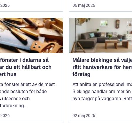
 2026
06 maj 2026
fönster i dalarna så
Målare blekinge så väljer du
r du ett hållbart och
rätt hantverkare för he
ert hus
företag
ta fönster är ett av de mest
Att anlita en professionell må
ande besluten för både
Blekinge handlar om mer än 
s utseende och
nya färger på väggarna. Rätt 
förbrukning...
 2026
02 maj 2026