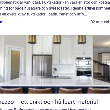
problematik är vanligast. Fuktskador kan vara en stor och kosts
ning för både husägare och hyresgäster. I denna artikel kommer
e en översikt av fuktskador i badrummet och utfo...
n
02 augusti
razzo – ett unikt och hållbart material
oduction: Badrummet är en av de platser i hemmet där