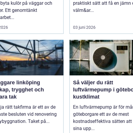
 byta kulör på väggar och
praktiskt sätt att få en jämn
er. Ett genomtänkt
välm&ar...
arbet...
 2026
03 juni 2026
äggare linköping
Så väljer du rätt
kap, trygghet och
luftvärmepump i göteb
ara tak
kustklimat
lja rätt takfirma är ett av de
En luftvärmepump är för m
aste besluten vid renovering
göteborgare ett av de mest
nybyggnation. Taket på...
kostnadseffektiva sätten att
sina upp...