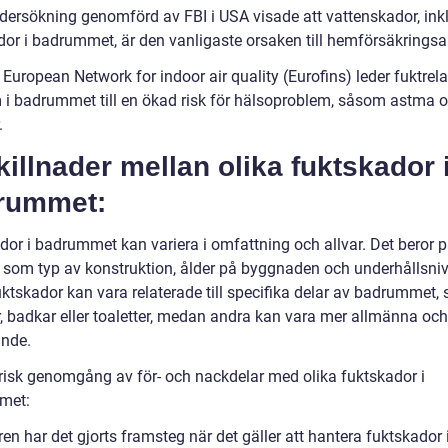
dersökning genomförd av FBI i USA visade att vattenskador, ink
dor i badrummet, är den vanligaste orsaken till hemförsäkrings
 European Network for indoor air quality (Eurofins) leder fuktrel
 i badrummet till en ökad risk för hälsoproblem, såsom astma 
.
killnader mellan olika fuktskador 
rummet:
dor i badrummet kan variera i omfattning och allvar. Det beror 
r som typ av konstruktion, ålder på byggnaden och underhållsniv
uktskador kan vara relaterade till specifika delar av badrummet,
, badkar eller toaletter, medan andra kan vara mer allmänna och
nde.
orisk genomgång av för- och nackdelar med olika fuktskador i
met:
en har det gjorts framsteg när det gäller att hantera fuktskador 