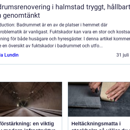
umsrenovering i halmstad tryggt, hållbart
h genomtänkt
oduction: Badrummet är en av de platser i hemmet där
problematik är vanligast. Fuktskador kan vara en stor och kosts
ning för både husägare och hyresgäster. I denna artikel kommer
e en översikt av fuktskador i badrummet och utfo...
ia Lundin
31 jul
örstärkning: en viktig
Heltäckningsmatta i