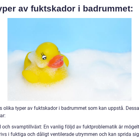
yper av fuktskador i badrummet:
ns olika typer av fuktskador i badrummet som kan uppstå. Dess
ar:
och svamptillväxt: En vanlig följd av fuktproblematik är mögelti
rivs i fuktiga och dåligt ventilerade utrymmen och kan sprida si