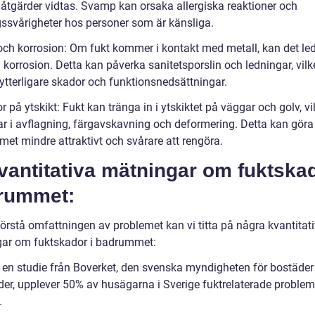
 åtgärder vidtas. Svamp kan orsaka allergiska reaktioner och
ssvårigheter hos personer som är känsliga.
och korrosion: Om fukt kommer i kontakt med metall, kan det leda
 korrosion. Detta kan påverka sanitetsporslin och ledningar, vilk
l ytterligare skador och funktionsnedsättningar.
 på ytskikt: Fukt kan tränga in i ytskiktet på väggar och golv, vi
rar i avflagning, färgavskavning och deformering. Detta kan göra
et mindre attraktivt och svårare att rengöra.
vantitativa mätningar om fuktskad
rummet:
förstå omfattningen av problemet kan vi titta på några kvantitat
ar om fuktskador i badrummet:
t en studie från Boverket, den svenska myndigheten för bostäder
er, upplever 50% av husägarna i Sverige fuktrelaterade problem 
.