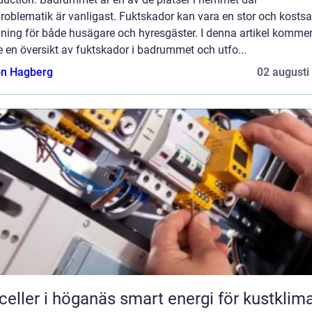
problematik är vanligast. Fuktskador kan vara en stor och kosts
ning för både husägare och hyresgäster. I denna artikel kommer
e en översikt av fuktskador i badrummet och utfo...
n Hagberg
02 augusti
r i höganäs smart energi för kustklimat