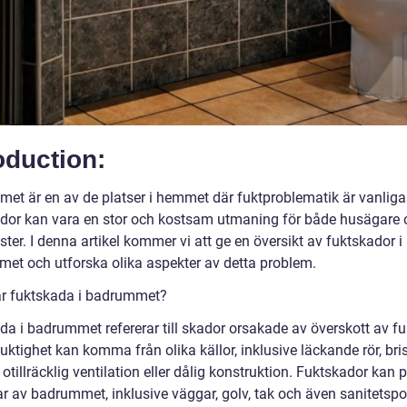
oduction:
et är en av de platser i hemmet där fuktproblematik är vanliga
dor kan vara en stor och kostsam utmaning för både husägare 
ter. I denna artikel kommer vi att ge en översikt av fuktskador i
et och utforska olika aspekter av detta problem.
är fuktskada i badrummet?
da i badrummet refererar till skador orsakade av överskott av fu
ktighet kan komma från olika källor, inklusive läckande rör, bri
, otillräcklig ventilation eller dålig konstruktion. Fuktskador kan
ar av badrummet, inklusive väggar, golv, tak och även sanitetspor