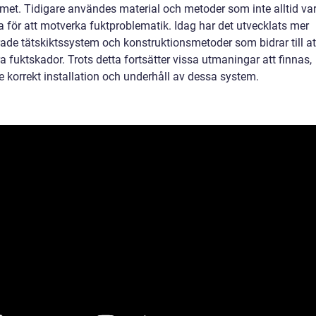
et. Tidigare användes material och metoder som inte alltid va
a för att motverka fuktproblematik. Idag har det utvecklats mer
ade tätskiktssystem och konstruktionsmetoder som bidrar till at
a fuktskador. Trots detta fortsätter vissa utmaningar att finnas,
e korrekt installation och underhåll av dessa system.