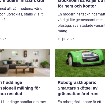
v modern infrastruktur
stockholm så väljer du rätt
för hem och kontor
 med att vår moderna värld
och utvecklas, ställs vi allt
En modern heltäckningsmatt
inf...
väldigt lite gemensamt med
plastiga, svårstädade varian
mång...
 2026
19 juli 2026
ri huddinge
Robotgräsklippare:
ssionell målning för
Smartare skötsel av
ara resultat
gräsmattan året runt
i i Huddinge handlar om mer
En robotgräsklippare är ett