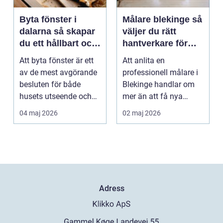
Byta fönster i
Målare blekinge så
dalarna så skapar
väljer du rätt
du ett hållbart och
hantverkare för
vackert hus
hem och företag
Att byta fönster är ett
Att anlita en
av de mest avgörande
professionell målare i
besluten för både
Blekinge handlar om
husets utseende och
mer än att få nya
energiförbrukning...
färger på väggarna.
04 maj 2026
02 maj 2026
Rätt ...
Adress