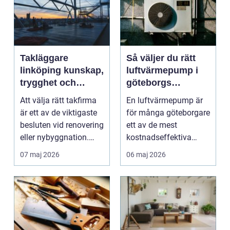
Takläggare
Så väljer du rätt
linköping kunskap,
luftvärmepump i
trygghet och
göteborgs
hållbara tak
kustklimat
Att välja rätt takfirma
En luftvärmepump är
är ett av de viktigaste
för många göteborgare
besluten vid renovering
ett av de mest
eller nybyggnation.
kostnadseffektiva
Taket på...
sätten att sänka sina
07 maj 2026
06 maj 2026
upp...