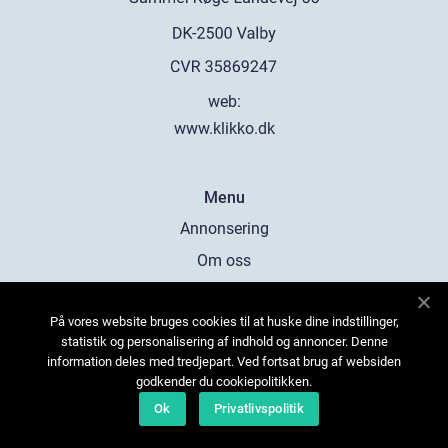
web:
www.klikko.dk
Menu
Annonsering
Om oss
Cookies
På vores website bruges cookies til at huske dine indstillinger,
Kontakta oss
statistik og personalisering af indhold og annoncer. Denne
Sitemap
information deles med tredjepart. Ved fortsat brug af websiden
godkender du cookiepolitikken.
Ok
Privatlivspolitik