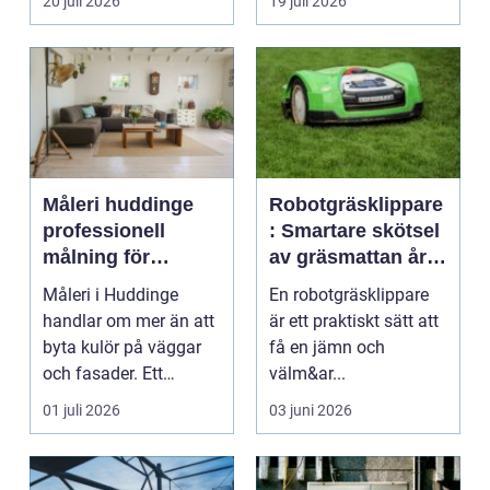
20 juli 2026
19 juli 2026
varianterna mång...
Måleri huddinge
Robotgräsklippare
professionell
: Smartare skötsel
målning för
av gräsmattan året
hållbara resultat
runt
Måleri i Huddinge
En robotgräsklippare
handlar om mer än att
är ett praktiskt sätt att
byta kulör på väggar
få en jämn och
och fasader. Ett
välm&ar...
genomtänkt
01 juli 2026
03 juni 2026
måleriarbet...