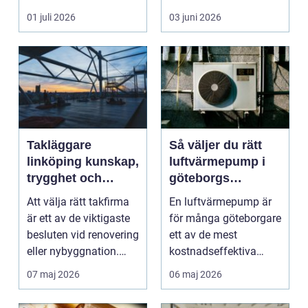
genomtänkt
01 juli 2026
03 juni 2026
måleriarbet...
Takläggare
Så väljer du rätt
linköping kunskap,
luftvärmepump i
trygghet och
göteborgs
hållbara tak
kustklimat
Att välja rätt takfirma
En luftvärmepump är
är ett av de viktigaste
för många göteborgare
besluten vid renovering
ett av de mest
eller nybyggnation.
kostnadseffektiva
Taket på...
sätten att sänka sina
07 maj 2026
06 maj 2026
upp...