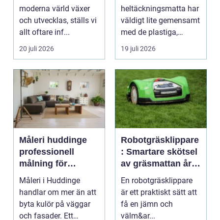
moderna värld växer
heltäckningsmatta har
och utvecklas, ställs vi
väldigt lite gemensamt
allt oftare inf...
med de plastiga,
svårstädade
20 juli 2026
19 juli 2026
varianterna mång...
Måleri huddinge
Robotgräsklippare
professionell
: Smartare skötsel
målning för
av gräsmattan året
hållbara resultat
runt
Måleri i Huddinge
En robotgräsklippare
handlar om mer än att
är ett praktiskt sätt att
byta kulör på väggar
få en jämn och
och fasader. Ett
välm&ar...