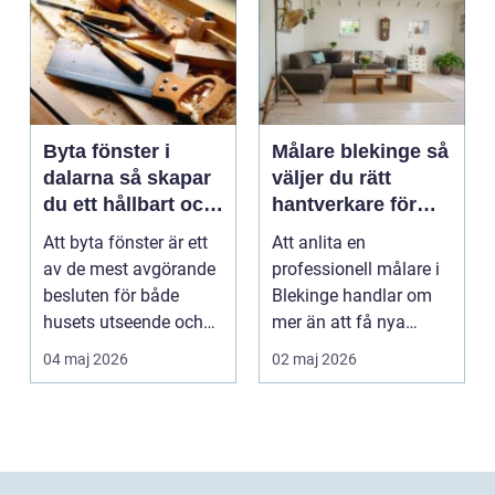
Byta fönster i
Målare blekinge så
dalarna så skapar
väljer du rätt
du ett hållbart och
hantverkare för
vackert hus
hem och företag
Att byta fönster är ett
Att anlita en
av de mest avgörande
professionell målare i
besluten för både
Blekinge handlar om
husets utseende och
mer än att få nya
energiförbrukning...
färger på väggarna.
04 maj 2026
02 maj 2026
Rätt ...