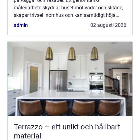
på väggar och fasader. Ett genomtänkt
måleriarbete skyddar huset mot väder och slitage,
skapar trivsel inomhus och kan samtidigt höja
värdet på bostaden. För den som planerar en
admin
02 augusti 2026
renovering, ommålning...
Terrazzo – ett unikt och hållbart
material