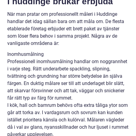
i huddinge brukar erbjuda
När man pratar om professionellt måleri i Huddinge
handlar det idag sällan bara om att måla om. De flesta
etablerade företag erbjuder ett brett paket av tjänster
som löser flera behov i samma projekt. Några av de
vanligaste områdena är:
Inomhusmålning
Professionell inomhusmålning handlar om noggrannhet
i varje steg. Rätt underarbete spackling, slipning,
tvättning och grundning har större betydelse än själva
färgen. En duktig målare ser till att underlaget blir slätt,
att skarvar försvinner och att tak, väggar och snickerier
får rätt typ av färg för rummet.
I kök, hall och barnrum behövs ofta extra tåliga ytor som
går att torka av. I vardagsrum och sovrum kan kunden
istället prioritera känsla och kulörval. Målaren vägleder
då i val av glans, nyansskillnader och hur ljuset i rummet
påverkar upplevelsen.