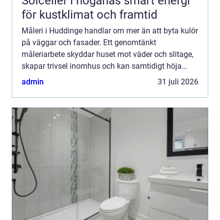
Solceller i höganäs smart energi
för kustklimat och framtid
Måleri i Huddinge handlar om mer än att byta kulör
på väggar och fasader. Ett genomtänkt
måleriarbete skyddar huset mot väder och slitage,
skapar trivsel inomhus och kan samtidigt höja
värdet på bostaden. För den som planerar en
admin
31 juli 2026
renovering, ommålning...