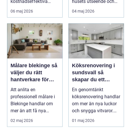
kostnadseffektiva
husets utseende och
sätten att sänka sina
energiförbrukning...
06 maj 2026
04 maj 2026
upp...
Målare blekinge så
Köksrenovering i
väljer du rätt
sundsvall så
hantverkare för
skapar du ett
hem och företag
hållbart och
Att anlita en
En genomtänkt
funktionellt kök
professionell målare i
köksrenovering handlar
Blekinge handlar om
om mer än nya luckor
mer än att få nya
och snygga vitvaror.
färger på väggarna.
När köket byggs om
02 maj 2026
01 maj 2026
Rätt ...
på...