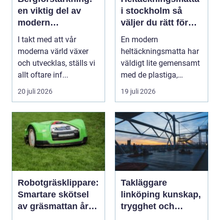
en viktig del av
i stockholm så
modern
väljer du rätt för
infrastruktur
hem och kontor
I takt med att vår
En modern
moderna värld växer
heltäckningsmatta har
och utvecklas, ställs vi
väldigt lite gemensamt
allt oftare inf...
med de plastiga,
svårstädade
20 juli 2026
19 juli 2026
varianterna mång...
Robotgräsklippare:
Takläggare
Smartare skötsel
linköping kunskap,
av gräsmattan året
trygghet och
runt
hållbara tak