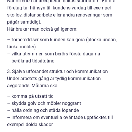
När offerten är accepterad bokas startdatum. Ett bra
företag tar hänsyn till kundens vardag till exempel
skollov, distansarbete eller andra renoveringar som
pågår samtidigt.
Här brukar man också gå igenom:
– förberedelser som kunden kan göra (plocka undan,
täcka möbler)
– vilka utrymmen som berörs första dagarna
– beräknad tidsåtgång
3. Själva utförandet struktur och kommunikation
Under arbetets gång är tydlig kommunikation
avgörande. Målarna ska:
– komma på utsatt tid
– skydda golv och möbler noggrant
– hålla ordning och städa löpande
– informera om eventuella oväntade upptäckter, till
exempel dolda skador