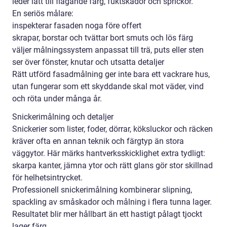
leder lätt till flagande färg, fuktskador och sprickor.
En seriös målare:
inspekterar fasaden noga före offert
skrapar, borstar och tvättar bort smuts och lös färg
väljer målningssystem anpassat till trä, puts eller sten
ser över fönster, knutar och utsatta detaljer
Rätt utförd fasadmålning ger inte bara ett vackrare hus,
utan fungerar som ett skyddande skal mot väder, vind
och röta under många år.
Snickerimålning och detaljer
Snickerier som lister, foder, dörrar, köksluckor och räcken
kräver ofta en annan teknik och färgtyp än stora
väggytor. Här märks hantverksskicklighet extra tydligt:
skarpa kanter, jämna ytor och rätt glans gör stor skillnad
för helhetsintrycket.
Professionell snickerimålning kombinerar slipning,
spackling av småskador och målning i flera tunna lager.
Resultatet blir mer hållbart än ett hastigt pålagt tjockt
lager färg.