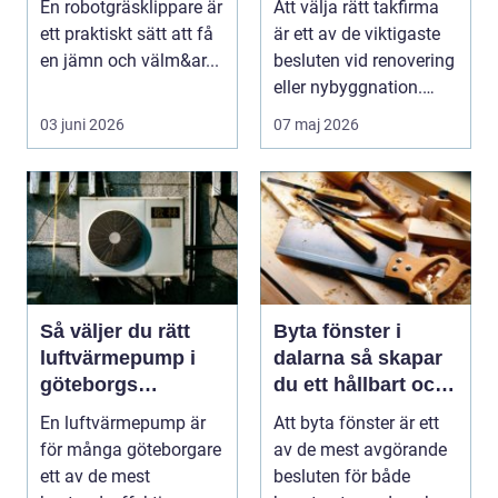
En robotgräsklippare är
Att välja rätt takfirma
ett praktiskt sätt att få
är ett av de viktigaste
en jämn och välm&ar...
besluten vid renovering
eller nybyggnation.
Taket på...
03 juni 2026
07 maj 2026
Så väljer du rätt
Byta fönster i
luftvärmepump i
dalarna så skapar
göteborgs
du ett hållbart och
kustklimat
vackert hus
En luftvärmepump är
Att byta fönster är ett
för många göteborgare
av de mest avgörande
ett av de mest
besluten för både