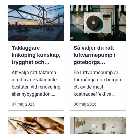
Takläggare
Så väljer du rätt
linköping kunskap,
luftvärmepump i
trygghet och
göteborgs
hållbara tak
kustklimat
Att välja rätt takfirma
En luftvärmepump är
är ett av de viktigaste
för många göteborgare
besluten vid renovering
ett av de mest
eller nybyggnation.
kostnadseffektiva
Taket på...
sätten att sänka sina
07 maj 2026
06 maj 2026
upp...