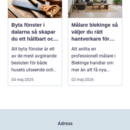
Byta fönster i
Målare blekinge så
dalarna så skapar
väljer du rätt
du ett hållbart och
hantverkare för
vackert hus
hem och företag
Att byta fönster är ett
Att anlita en
av de mest avgörande
professionell målare i
besluten för både
Blekinge handlar om
husets utseende och
mer än att få nya
energiförbrukning...
färger på väggarna.
04 maj 2026
02 maj 2026
Rätt ...
Adress