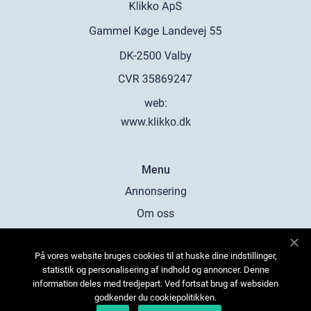
web:
www.klikko.dk
Menu
Annonsering
Om oss
Cookies
På vores website bruges cookies til at huske dine indstillinger,
Kontakta oss
statistik og personalisering af indhold og annoncer. Denne
Sitemap
information deles med tredjepart. Ved fortsat brug af websiden
godkender du cookiepolitikken.