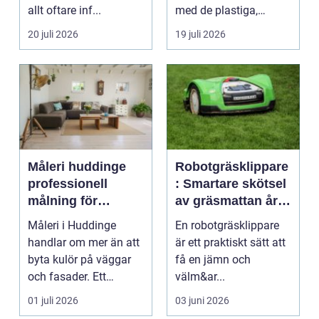
allt oftare inf...
med de plastiga,
svårstädade
20 juli 2026
19 juli 2026
varianterna mång...
Måleri huddinge
Robotgräsklippare
professionell
: Smartare skötsel
målning för
av gräsmattan året
hållbara resultat
runt
Måleri i Huddinge
En robotgräsklippare
handlar om mer än att
är ett praktiskt sätt att
byta kulör på väggar
få en jämn och
och fasader. Ett
välm&ar...
genomtänkt
01 juli 2026
03 juni 2026
måleriarbet...