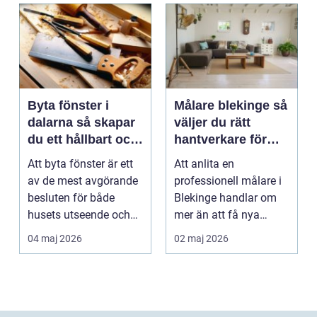
Byta fönster i
Målare blekinge så
dalarna så skapar
väljer du rätt
du ett hållbart och
hantverkare för
vackert hus
hem och företag
Att byta fönster är ett
Att anlita en
av de mest avgörande
professionell målare i
besluten för både
Blekinge handlar om
husets utseende och
mer än att få nya
energiförbrukning...
färger på väggarna.
04 maj 2026
02 maj 2026
Rätt ...