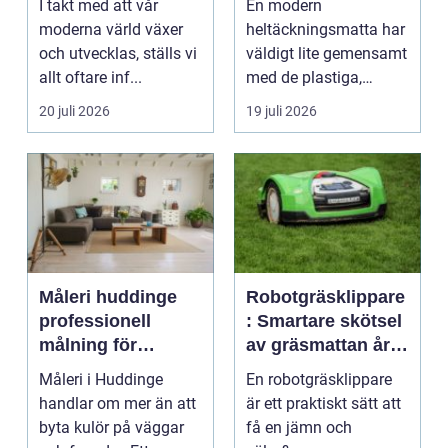
I takt med att vår
En modern
moderna värld växer
heltäckningsmatta har
och utvecklas, ställs vi
väldigt lite gemensamt
allt oftare inf...
med de plastiga,
svårstädade
20 juli 2026
19 juli 2026
varianterna mång...
Måleri huddinge
Robotgräsklippare
professionell
: Smartare skötsel
målning för
av gräsmattan året
hållbara resultat
runt
Måleri i Huddinge
En robotgräsklippare
handlar om mer än att
är ett praktiskt sätt att
byta kulör på väggar
få en jämn och