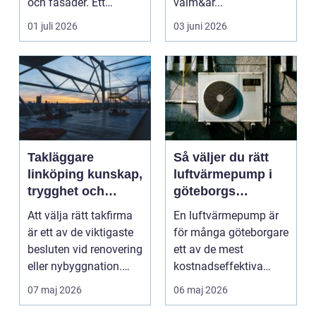
och fasader. Ett
välm&ar...
genomtänkt
01 juli 2026
03 juni 2026
måleriarbet...
Takläggare
Så väljer du rätt
linköping kunskap,
luftvärmepump i
trygghet och
göteborgs
hållbara tak
kustklimat
Att välja rätt takfirma
En luftvärmepump är
är ett av de viktigaste
för många göteborgare
besluten vid renovering
ett av de mest
eller nybyggnation.
kostnadseffektiva
Taket på...
sätten att sänka sina
07 maj 2026
06 maj 2026
upp...