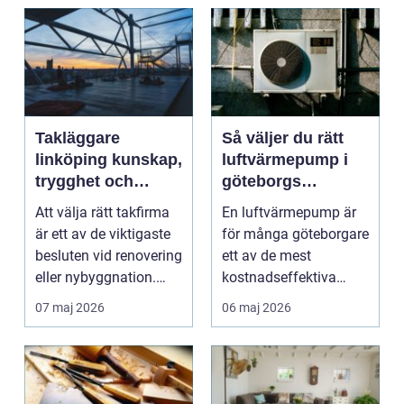
Takläggare
Så väljer du rätt
linköping kunskap,
luftvärmepump i
trygghet och
göteborgs
hållbara tak
kustklimat
Att välja rätt takfirma
En luftvärmepump är
är ett av de viktigaste
för många göteborgare
besluten vid renovering
ett av de mest
eller nybyggnation.
kostnadseffektiva
Taket på...
sätten att sänka sina
07 maj 2026
06 maj 2026
upp...