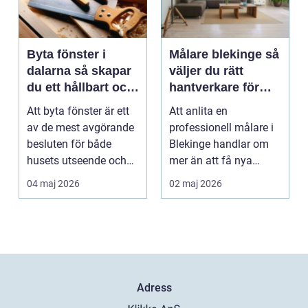
Byta fönster i
Målare blekinge så
dalarna så skapar
väljer du rätt
du ett hållbart och
hantverkare för
vackert hus
hem och företag
Att byta fönster är ett
Att anlita en
av de mest avgörande
professionell målare i
besluten för både
Blekinge handlar om
husets utseende och
mer än att få nya
energiförbrukning...
färger på väggarna.
04 maj 2026
02 maj 2026
Rätt ...
Adress