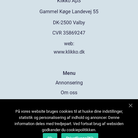
web:
www.klikko.dk
Menu
Annonsering
Om oss
Cookies
På vores website bruges cookies til at huske dine indstillinger,
Kontakta oss
statistik og personalisering af indhold og annoncer. Denne
Sitemap
information deles med tredjepart. Ved fortsat brug af websiden
godkender du cookiepolitikken.