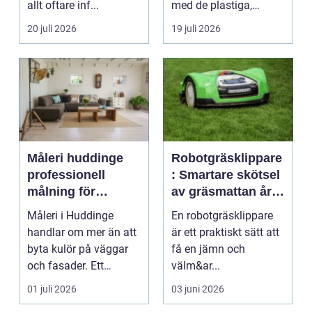
allt oftare inf...
med de plastiga,
svårstädade
20 juli 2026
19 juli 2026
varianterna mång...
Måleri huddinge
Robotgräsklippare
professionell
: Smartare skötsel
målning för
av gräsmattan året
hållbara resultat
runt
Måleri i Huddinge
En robotgräsklippare
handlar om mer än att
är ett praktiskt sätt att
byta kulör på väggar
få en jämn och
och fasader. Ett
välm&ar...
genomtänkt
01 juli 2026
03 juni 2026
måleriarbet...