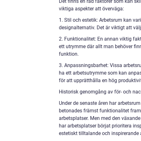
Det finns en rad faktorer som kan ski
viktiga aspekter att överväga:
1. Stil och estetik: Arbetsrum kan vari
designalternativ. Det är viktigt att 
2. Funktionalitet: En annan viktig fa
ett utrymme där allt man behöver finn
funktion.
3. Anpassningsbarhet: Vissa arbetsru
ha ett arbetsutrymme som kan anpas
för att upprätthålla en hög produktivi
Historisk genomgång av för- och nack
Under de senaste åren har arbetsrum 
betonades främst funktionalitet framfö
arbetsplatser. Men med den växande f
har arbetsplatser börjat prioritera ins
estetiskt tilltalande och inspirerande