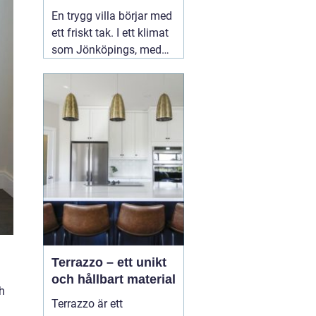
ditt tak
En trygg villa börjar med
ett friskt tak. I ett klimat
som Jönköpings, med
kalla vintrar, regniga
höstar och varma
somrar, utsätts taket för
stora påfrestningar året
runt. Därför spelar valet
02 augusti 2026
Terrazzo – ett unikt
och hållbart material
ch
Terrazzo är ett