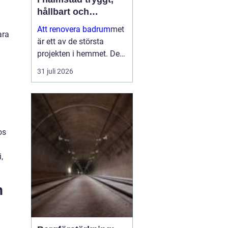
hållbart och
genomtänkt
Att renovera badrum
met
ara
är ett av de största
projekten i hemmet. Det
påverkar både vardagen,
31 juli 2026
bostadens värde och
inte minst tryggheten i
installationerna. När en
bostadsägare planerar
en bad...
os
,
n