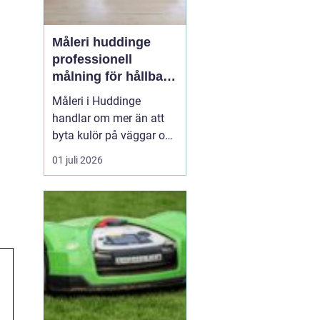
Måleri huddinge
professionell
målning för hållbara
resultat
Måleri i Huddinge
handlar om mer än att
byta kulör på väggar och
fasader. Ett genomtänkt
01 juli 2026
måleriarbete skyddar
huset mot väder och
slitage, skapar trivsel
inomhus och kan
samtidigt höja värdet på
bostaden. För den som
planerar en renovering,
ommålning...