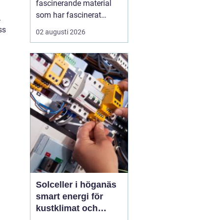
fascinerande material
som har fascinerat
.
människor i
ss
02 augusti 2026
århundraden med sin
unika skönhet och
hållbarhet. Genom att
blanda marmor, granit,
glas och andra material
med cement skapas
terrazzo, som sedan
poleras f...
Solceller i höganäs
smart energi för
kustklimat och