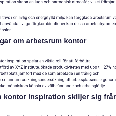
spiration skapa en lugn och harmonisk atmosfär, vilket främjar
rivs i en livlig och energifylld miljö kan färgglada arbetsrum v
tt använda livliga färgkombinationer kan dessa arbetsutrymmen
änslor.
ngar om arbetsrum kontor
r inspiration spelar en viktig roll för att förbättra
utförd av XYZ Institute, ökade produktiviteten med upp till 27% h
rbetsplats jämfört med de som arbetade i en tråkig och
e en annan forskningsundersökning att arbetsplatsens ergonomi
ka människors känsla av välbefinnande och arbetsglädje.
kontor inspiration skiljer sig frå