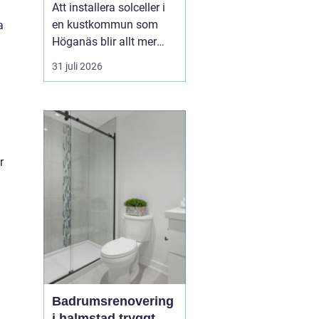
framtid
Att installera solceller i
en kustkommun som
a
Höganäs blir allt mer
attraktivt, både för
31 juli 2026
villaägare,
bostadsrättsföreningar
och företag.
Kombinationen av bra
solförutsättningar,
stigande energipriser
r
och olika stödformer gör
att fler börjar räkna på
e...
Badrumsrenovering
i halmstad tryggt,