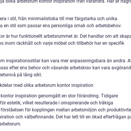
lja olika arbetsrum kontor inspiration från varandra. Här är någr
era i stil, från minimalistiska till mer färgstarka och unika
välja en stil som passar ens personliga smak och arbetsbehov.
ktor är hur funktionellt arbetsrummet är. Det handlar om att skap
s inom räckhåll och varje möbel och tillbehör har en specifik
m inspirationsstilar kan vara mer anpassningsbara än andra. A
sas efter ens behov och växande arbetskrav kan vara avgöran
tetsnivå på lång sikt.
delar med olika arbetsrum kontor inspiration
kontor inspiration genomgått en stor förändring. Tidigare
r estetik, vilket resulterade i oinspirerande och tråkiga
örståelsen för kopplingen mellan arbetsmiljön och produktivite
piration och välbefinnande. Det har lett till en ökad efterfrågan p
 arbetsrum.