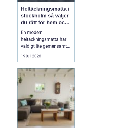
Heltäckningsmatta i
stockholm så väljer
du rätt för hem och
kontor
En modern
heltäckningsmatta har
väldigt lite gemensamt
med de plastiga,
19 juli 2026
svårstädade varianterna
många minns från 70-
och 80-talet. I dag
handlar textilgolv om
design, komfort och
smarta material som
både är slitstarka och
lättskötta. För den som
leta...