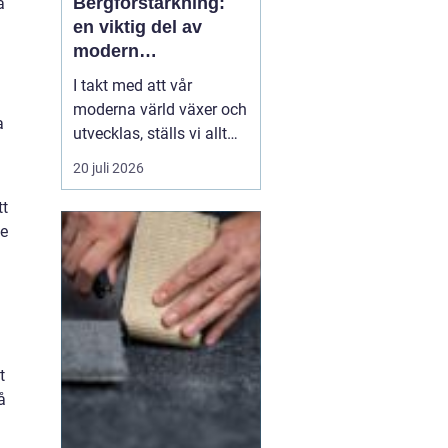
Bergförstärkning:
a
en viktig del av
modern
infrastruktur
I takt med att vår
moderna värld växer och
a
utvecklas, ställs vi allt
oftare inför utmaningar
20 juli 2026
när vi bygger i bergiga
miljöer. Ett område av
tt
kritisk betydelse inom
de
byggnation i sådana
landskap är be...
t
å