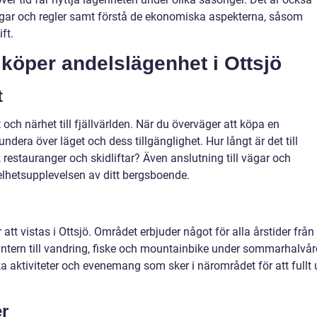
tadgar och regler samt förstå de ekonomiska aspekterna, såsom
ft.
 köper andelslägenhet i Ottsjö
t
t och närhet till fjällvärlden. När du överväger att köpa en
undera över läget och dess tillgänglighet. Hur långt är det till
restauranger och skidliftar? Även anslutning till vägar och
r helhetsupplevelsen av ditt bergsboende.
tt vistas i Ottsjö. Området erbjuder något för alla årstider från
tern till vandring, fiske och mountainbike under sommarhalvår
lka aktiviteter och evenemang som sker i närområdet för att fullt 
r