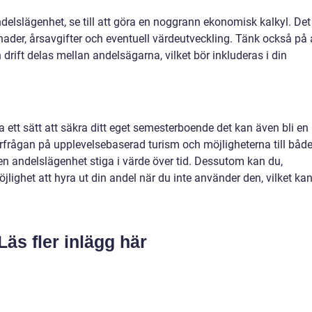
ndelslägenhet, se till att göra en noggrann ekonomisk kalkyl. Det
stnader, årsavgifter och eventuell värdeutveckling. Tänk också på 
drift delas mellan andelsägarna, vilket bör inkluderas i din
a ett sätt att säkra ditt eget semesterboende det kan även bli en
frågan på upplevelsebaserad turism och möjligheterna till båd
en andelslägenhet stiga i värde över tid. Dessutom kan du,
jlighet att hyra ut din andel när du inte använder den, vilket ka
Läs fler inlägg här