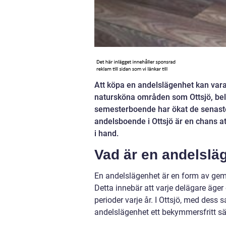
Att köpa en andelslägenhet kan vara ett
natursköna områden som Ottsjö, beläg
semesterboende har ökat de senaste
andelsboende i Ottsjö är en chans att
i hand.
Vad är en andelslä
En andelslägenhet är en form av geme
Detta innebär att varje delägare äger
perioder varje år. I Ottsjö, med dess
andelslägenhet ett bekymmersfritt sät