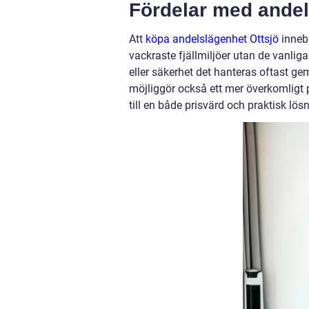
Fördelar med andel
Att
köpa andelslägenhet Ottsjö
innebä
vackraste fjällmiljöer utan de vanlig
eller säkerhet det hanteras oftast g
möjliggör också ett mer överkomligt pr
till en både prisvärd och praktisk lös