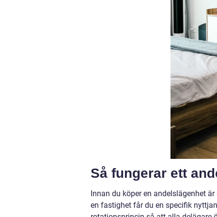
Så fungerar ett an
Innan du köper en andelslägenhet är d
en fastighet får du en specifik nyttjan
rotationsprincip så att alla delägare 