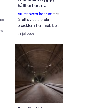
hållbart och
genomtänkt
Att renovera badrum
met
ner
är ett av de största
projekten i hemmet. Det
ta
påverkar både vardagen,
31 juli 2026
bostadens värde och
inte minst tryggheten i
installationerna. När en
bostadsägare planerar
en bad...