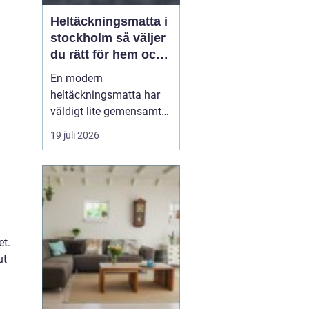
Heltäckningsmatta i
stockholm så väljer
du rätt för hem och
kontor
En modern
heltäckningsmatta har
väldigt lite gemensamt
med de plastiga,
19 juli 2026
svårstädade varianterna
många minns från 70-
och 80-talet. I dag
handlar textilgolv om
design, komfort och
smarta material som
et.
både är slitstarka och
ut
lättskötta. För den som
leta...