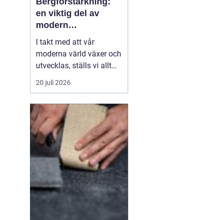
Bergförstärkning:
en viktig del av
modern
infrastruktur
I takt med att vår
moderna värld växer och
utvecklas, ställs vi allt
oftare inför utmaningar
20 juli 2026
när vi bygger i bergiga
miljöer. Ett område av
kritisk betydelse inom
byggnation i sådana
landskap är be...
i