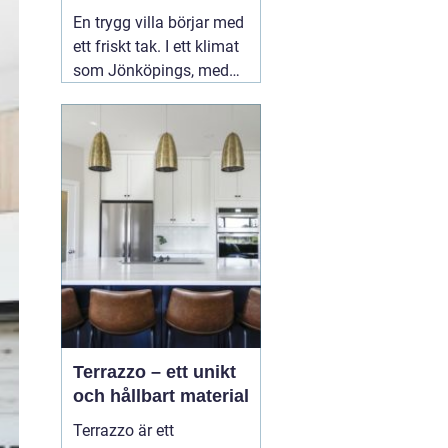
ditt tak
En trygg villa börjar med
ett friskt tak. I ett klimat
som Jönköpings, med
kalla vintrar, regniga
höstar och varma
somrar, utsätts taket för
stora påfrestningar året
runt. Därför spelar valet
02 augusti 2026
Terrazzo – ett unikt
och hållbart material
Terrazzo är ett