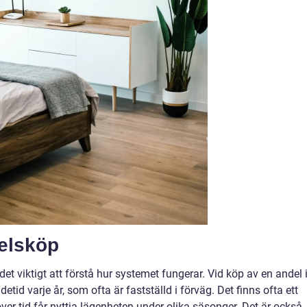
delsköp
et viktigt att förstå hur systemet fungerar. Vid köp av en andel 
detid varje år, som ofta är fastställd i förväg. Det finns ofta ett
över tid får nyttja lägenheten under olika säsonger. Det är också