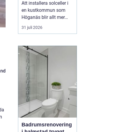
framtid
Att installera solceller i
en kustkommun som
Höganäs blir allt mer
attraktivt, både för
31 juli 2026
villaägare,
bostadsrättsföreningar
och företag.
Kombinationen av bra
solförutsättningar,
stigande energipriser
and
och olika stödformer gör
att fler börjar räkna på
e...
mda
n
Badrumsrenovering
i halmstad tryggt,