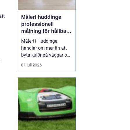
att
Måleri huddinge
professionell
målning för hållbara
resultat
Måleri i Huddinge
handlar om mer än att
byta kulör på väggar och
e
fasader. Ett genomtänkt
01 juli 2026
måleriarbete skyddar
n
huset mot väder och
slitage, skapar trivsel
inomhus och kan
samtidigt höja värdet på
bostaden. För den som
planerar en renovering,
ommålning...