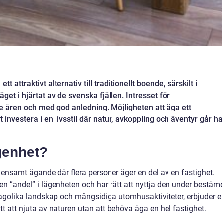
 attraktivt alternativ till traditionellt boende, särskilt i
et i hjärtat av de svenska fjällen. Intresset för
 åren och med god anledning. Möjligheten att äga ett
 investera i en livsstil där natur, avkoppling och äventyr går h
genhet?
nsamt ägande där flera personer äger en del av en fastighet.
 en ”andel” i lägenheten och har rätt att nyttja den under bestä
 sagolika landskap och mångsidiga utomhusaktiviteter, erbjuder e
t att njuta av naturen utan att behöva äga en hel fastighet.