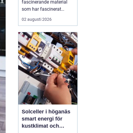
fascinerande material
som har fascinerat
människor i
02 augusti 2026
århundraden med sin
unika skönhet och
hållbarhet. Genom att
blanda marmor, granit,
glas och andra material
med cement skapas
terrazzo, som sedan
poleras f...
Solceller i höganäs
smart energi för
kustklimat och