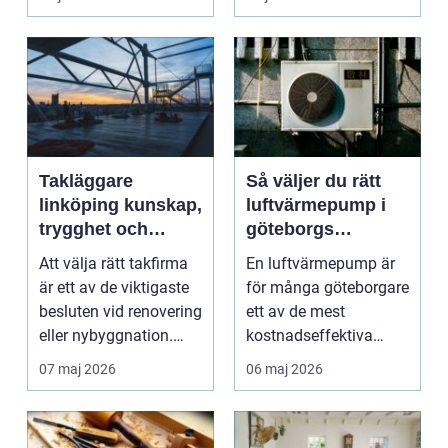
måleriarbet...
Takläggare
Så väljer du rätt
linköping kunskap,
luftvärmepump i
trygghet och
göteborgs
hållbara tak
kustklimat
Att välja rätt takfirma
En luftvärmepump är
är ett av de viktigaste
för många göteborgare
besluten vid renovering
ett av de mest
eller nybyggnation.
kostnadseffektiva
Taket på...
sätten att sänka sina
07 maj 2026
06 maj 2026
upp...