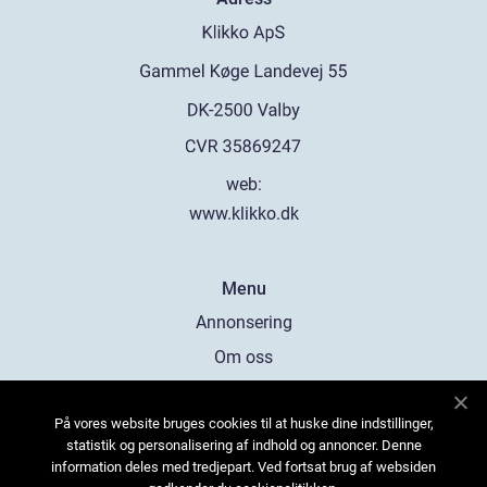
web:
www.klikko.dk
Menu
Annonsering
Om oss
Cookies
På vores website bruges cookies til at huske dine indstillinger,
Kontakta oss
statistik og personalisering af indhold og annoncer. Denne
Sitemap
information deles med tredjepart. Ved fortsat brug af websiden