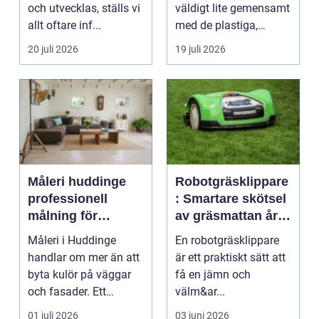
och utvecklas, ställs vi
väldigt lite gemensamt
allt oftare inf...
med de plastiga,
svårstädade
20 juli 2026
19 juli 2026
varianterna mång...
Måleri huddinge
Robotgräsklippare
professionell
: Smartare skötsel
målning för
av gräsmattan året
hållbara resultat
runt
Måleri i Huddinge
En robotgräsklippare
handlar om mer än att
är ett praktiskt sätt att
byta kulör på väggar
få en jämn och
och fasader. Ett
välm&ar...
genomtänkt
01 juli 2026
03 juni 2026