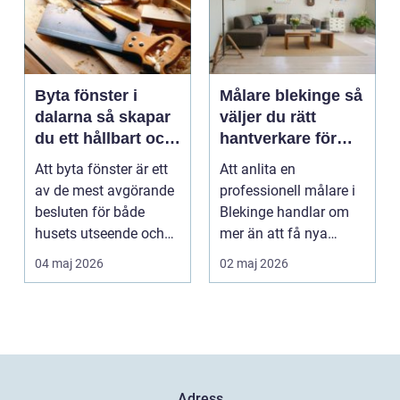
Byta fönster i
Målare blekinge så
dalarna så skapar
väljer du rätt
du ett hållbart och
hantverkare för
vackert hus
hem och företag
Att byta fönster är ett
Att anlita en
av de mest avgörande
professionell målare i
besluten för både
Blekinge handlar om
husets utseende och
mer än att få nya
energiförbrukning...
färger på väggarna.
04 maj 2026
02 maj 2026
Rätt ...
Adress