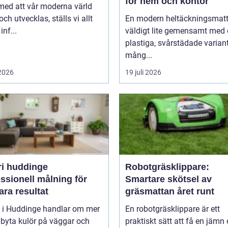
för hem och kontor
 med att vår moderna värld
och utvecklas, ställs vi allt
En modern heltäckningsmatt
inf...
väldigt lite gemensamt med
plastiga, svårstädade varian
mång...
 2026
19 juli 2026
ri huddinge
Robotgräsklippare:
ssionell målning för
Smartare skötsel av
ara resultat
gräsmattan året runt
i i Huddinge handlar om mer
En robotgräsklippare är ett
 byta kulör på väggar och
praktiskt sätt att få en jämn