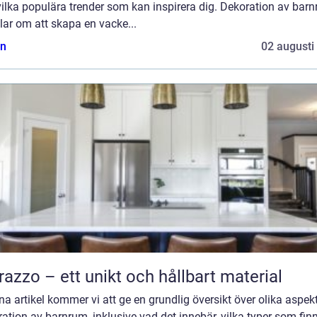
ilka populära trender som kan inspirera dig. Dekoration av bar
ar om att skapa en vacke...
n
02 augusti
razzo – ett unikt och hållbart material
na artikel kommer vi att ge en grundlig översikt över olika aspek
ation av barnrum, inklusive vad det innebär, vilka typer som fin