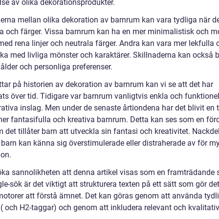
lse av olika dekorationsprodukter.
derna mellan olika dekoration av barnrum kan vara tydliga när de
ema och färger. Vissa barnrum kan ha en mer minimalistisk och 
ed rena linjer och neutrala färger. Andra kan vara mer lekfulla 
rka med livliga mönster och karaktärer. Skillnaderna kan också 
ålder och personliga preferenser.
ittar på historien av dekoration av barnrum kan vi se att det har
ts över tid. Tidigare var barnrum vanligtvis enkla och funktione
ativa inslag. Men under de senaste årtiondena har det blivit en t
er fantasifulla och kreativa barnrum. Detta kan ses som en för
 det tillåter barn att utveckla sin fantasi och kreativitet. Nackd
t barn kan känna sig överstimulerade eller distraherade av för m
ion.
 öka sannolikheten att denna artikel visas som en framträdande s
le-sök är det viktigt att strukturera texten på ett sätt som gör de
motorer att förstå ämnet. Det kan göras genom att använda tydl
 ( och H2-taggar) och genom att inkludera relevant och kvalitativ