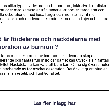
inns olika typer av dekoration för barnrum, inklusive tematiska
ationer med karaktärer från filmer eller böcker, färgglada och
ulla dekorationer med ljusa färger och mönster, samt mer
malistiska och moderna dekorationer med rena linjer och neutra
r.
d är fördelarna och nackdelarna med
koration av barnrum?
elarna med dekoration av barnrum inkluderar att skapa en
lerande och fantasifull miljö där barnet kan utveckla sin fantas
tivitet. Nackdelarna kan vara att barn kan känna sig överstimule
 distraherade av för mycket dekoration. Det är viktigt att hitta en
s mellan estetik och funktionalitet.
Läs fler inlägg här