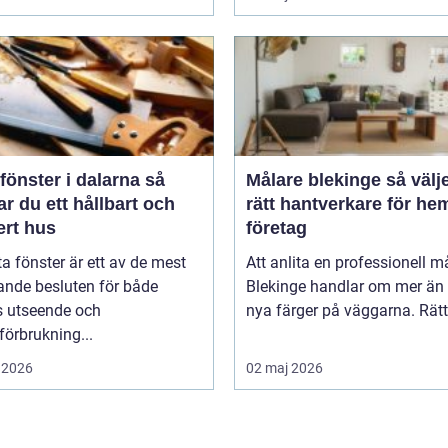
fönster i dalarna så
Målare blekinge så väljer du
r du ett hållbart och
rätt hantverkare för he
ert hus
företag
ta fönster är ett av de mest
Att anlita en professionell må
ande besluten för både
Blekinge handlar om mer än 
s utseende och
nya färger på väggarna. Rätt 
förbrukning...
 2026
02 maj 2026