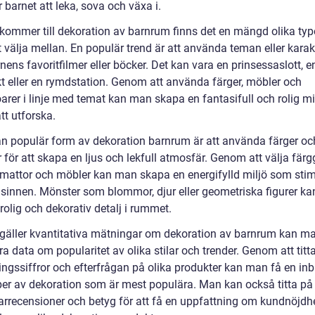
r barnet att leka, sova och växa i.
 kommer till dekoration av barnrum finns det en mängd olika typ
tt välja mellan. En populär trend är att använda teman eller karak
nens favoritfilmer eller böcker. Det kan vara en prinsessaslott, e
kt eller en rymdstation. Genom att använda färger, möbler och
rer i linje med temat kan man skapa en fantasifull och rolig mil
tt utforska.
n populär form av dekoration barnrum är att använda färger oc
 för att skapa en ljus och lekfull atmosfär. Genom att välja fär
, mattor och möbler kan man skapa en energifylld miljö som stim
 sinnen. Mönster som blommor, djur eller geometriska figurer k
rolig och dekorativ detalj i rummet.
 gäller kvantitativa mätningar om dekoration av barnrum kan m
a data om popularitet av olika stilar och trender. Genom att titt
ingssiffror och efterfrågan på olika produkter kan man få en inbl
yper av dekoration som är mest populära. Man kan också titta på
rrecensioner och betyg för att få en uppfattning om kundnöjdh