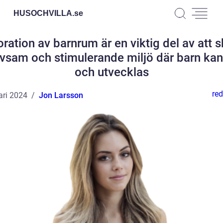
HUSOCHVILLA.
se
ration av barnrum är en viktig del av att 
ivsam och stimulerande miljö där barn ka
och utvecklas
red
ari 2024
Jon Larsson