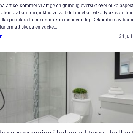
na artikel kommer vi att ge en grundlig översikt över olika aspek
ation av barnrum, inklusive vad det innebär, vilka typer som fin
ilka populära trender som kan inspirera dig. Dekoration av bar
ar om att skapa en vacke...
n
31 jul
umsrenovering i halmstad tryggt, hållbart