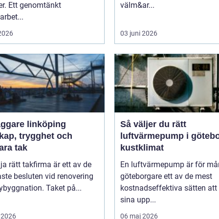
er. Ett genomtänkt
välm&ar...
arbet...
 2026
03 juni 2026
äggare linköping
Så väljer du rätt
kap, trygghet och
luftvärmepump i göteb
ara tak
kustklimat
lja rätt takfirma är ett av de
En luftvärmepump är för m
aste besluten vid renovering
göteborgare ett av de mest
nybyggnation. Taket på...
kostnadseffektiva sätten att
sina upp...
 2026
06 maj 2026