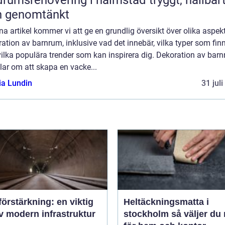
h genomtänkt
na artikel kommer vi att ge en grundlig översikt över olika aspek
ation av barnrum, inklusive vad det innebär, vilka typer som fin
ilka populära trender som kan inspirera dig. Dekoration av bar
ar om att skapa en vacke...
ia Lundin
31 jul
örstärkning: en viktig
Heltäckningsmatta i
v modern infrastruktur
stockholm så väljer du rätt