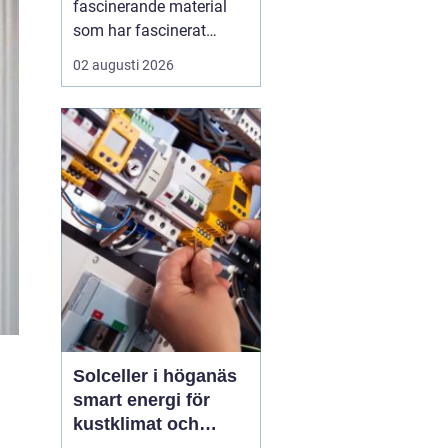
fascinerande material
som har fascinerat
människor i
02 augusti 2026
århundraden med sin
unika skönhet och
hållbarhet. Genom att
blanda marmor, granit,
glas och andra material
med cement skapas
terrazzo, som sedan
poleras f...
Solceller i höganäs
smart energi för
kustklimat och