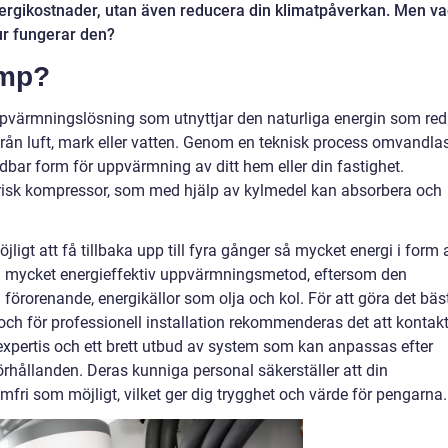
rgikostnader, utan även reducera din klimatpåverkan. Men v
r fungerar den?
ump?
ppvärmningslösning som utnyttjar den naturliga energin som re
 från luft, mark eller vatten. Genom en teknisk process omvandla
dbar form för uppvärmning av ditt hem eller din fastighet.
ktrisk kompressor, som med hjälp av kylmedel kan absorbera och
jligt att få tillbaka upp till fyra gånger så mycket energi i form 
n mycket energieffektiv uppvärmningsmetod, eftersom den
 förorenande, energikällor som olja och kol. För att göra det bäs
ch för professionell installation rekommenderas det att kontak
 expertis och ett brett utbud av system som kan anpassas efter
örhållanden. Deras kunniga personal säkerställer att din
lemfri som möjligt, vilket ger dig trygghet och värde för pengarna.