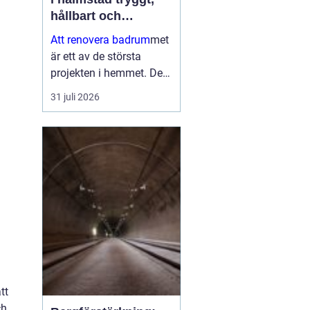
hållbart och
genomtänkt
Att renovera badrum
met
är ett av de största
projekten i hemmet. Det
påverkar både vardagen,
31 juli 2026
bostadens värde och
inte minst tryggheten i
installationerna. När en
bostadsägare planerar
en bad...
tt
ch