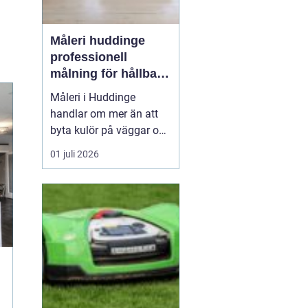
Måleri huddinge
professionell
målning för hållbara
resultat
Måleri i Huddinge
handlar om mer än att
byta kulör på väggar och
fasader. Ett genomtänkt
01 juli 2026
måleriarbete skyddar
huset mot väder och
slitage, skapar trivsel
inomhus och kan
samtidigt höja värdet på
bostaden. För den som
planerar en renovering,
ommålning...