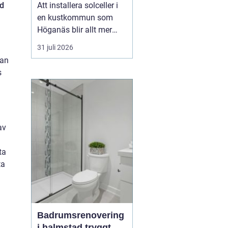
framtid
ad
Att installera solceller i
en kustkommun som
Höganäs blir allt mer
attraktivt, både för
31 juli 2026
villaägare,
dan
bostadsrättsföreningar
s
och företag.
Kombinationen av bra
solförutsättningar,
stigande energipriser
av
och olika stödformer gör
att fler börjar räkna på
ta
e...
ta
Badrumsrenovering
i halmstad tryggt,