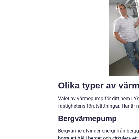
Olika typer av vä
Valet av värmepump för ditt hem i Yst
fastighetens förutsättningar. Här är
Bergvärmepump
Bergvärme utvinner energi från bergg
borra ett hål i berget och cirkulera