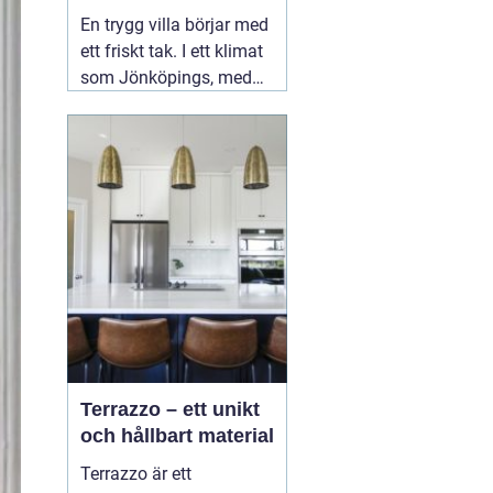
ditt tak
En trygg villa börjar med
ett friskt tak. I ett klimat
som Jönköpings, med
kalla vintrar, regniga
höstar och varma
somrar, utsätts taket för
stora påfrestningar året
runt. Därför spelar valet
02 augusti 2026
Terrazzo – ett unikt
och hållbart material
Terrazzo är ett