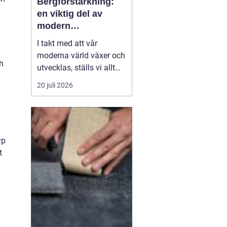
Bergförstärkning:
en viktig del av
modern
infrastruktur
I takt med att vår
moderna värld växer och
h
utvecklas, ställs vi allt
oftare inför utmaningar
20 juli 2026
när vi bygger i bergiga
miljöer. Ett område av
kritisk betydelse inom
byggnation i sådana
landskap är be...
yp
t