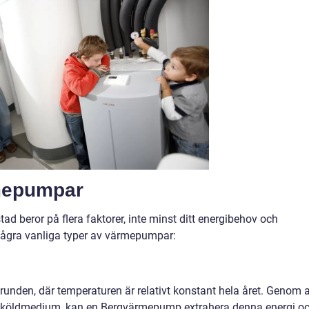
rmepumpar
ad beror på flera faktorer, inte minst ditt energibehov och
 några vanliga typer av värmepumpar:
runden, där temperaturen är relativt konstant hela året. Genom a
 ett köldmedium, kan en Bergvärmepump extrahera denna energi o