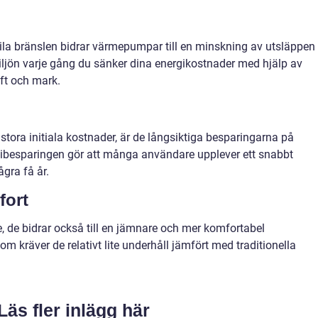
la bränslen bidrar värmepumpar till en minskning av utsläppen
iljön varje gång du sänker dina energikostnader med hjälp av
uft och mark.
tora initiala kostnader, är de långsiktiga besparingarna på
gibesparingen gör att många användare upplever ett snabbt
ågra få år.
fort
, de bidrar också till en jämnare och mer komfortabel
 kräver de relativt lite underhåll jämfört med traditionella
Läs fler inlägg här