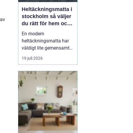
Heltäckningsmatta i
stockholm så väljer
 av
du rätt för hem och
kontor
En modern
heltäckningsmatta har
väldigt lite gemensamt
med de plastiga,
19 juli 2026
svårstädade varianterna
många minns från 70-
och 80-talet. I dag
handlar textilgolv om
design, komfort och
smarta material som
både är slitstarka och
lättskötta. För den som
leta...