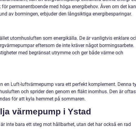
isk för permanentboende med höga energibehov. Även om det kan
und av borrningen, erbjuder den långsiktiga energibesparingar.
ället utomhusluften som energikälla. De är vanligtvis enklare oc
 Bergvärmepumpar eftersom de inte kräver något borrningsarbete.
astigheter med begränsat utrymme och ger både värme och
r kan en Luft-luftvärmepump vara ett perfekt komplement. Denna t
usluften och sprider den genom en fläkt inomhus. Den är oftas
vändas för att kyla hemmet på sommaren.
älja värmepump i Ystad
är inte bara ett steg mot hållbarhet, utan det har också en rad