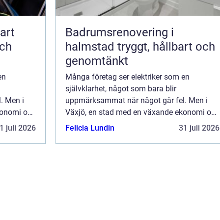
Badrumsrenovering i
och
halmstad tryggt, hållbart och
genomtänkt
en
Många företag ser elektriker som en
självklarhet, något som bara blir
. Men i
uppmärksammat när något går fel. Men i
konomi och
Växjö, en stad med en växande ekonomi och
.
en diversifierad företagsstruktur, ...
1 juli 2026
Felicia Lundin
31 juli 2026