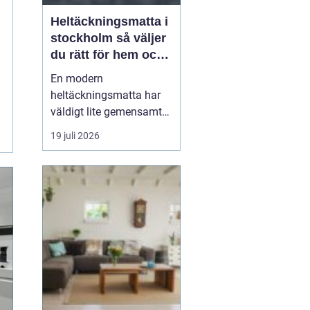
Heltäckningsmatta i
stockholm så väljer
du rätt för hem och
kontor
En modern
heltäckningsmatta har
väldigt lite gemensamt
med de plastiga,
19 juli 2026
svårstädade varianterna
många minns från 70-
och 80-talet. I dag
handlar textilgolv om
design, komfort och
smarta material som
både är slitstarka och
lättskötta. För den som
leta...