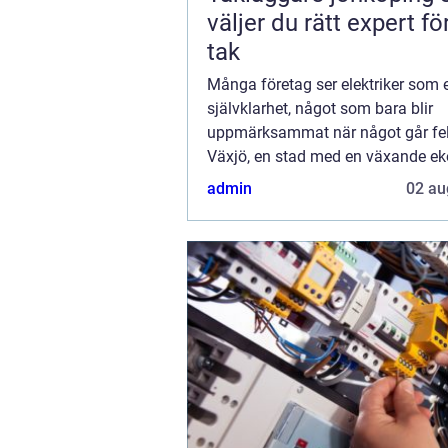
väljer du rätt expert för
tak
Många företag ser elektriker som 
självklarhet, något som bara blir
uppmärksammat när något går fel
Växjö, en stad med en växande e
en diversifierad företagsstruktur, ..
admin
02 au