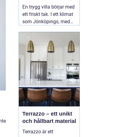
ditt tak
En trygg villa börjar med
ett friskt tak. I ett klimat
som Jönköpings, med
kalla vintrar, regniga
höstar och varma
somrar, utsätts taket för
stora påfrestningar året
runt. Därför spelar valet
02 augusti 2026
Terrazzo – ett unikt
nte
och hållbart material
l
Terrazzo är ett