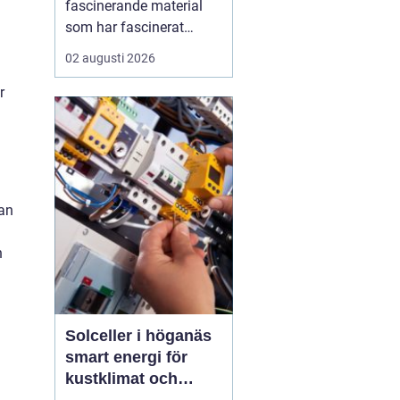
fascinerande material
som har fascinerat
människor i
02 augusti 2026
århundraden med sin
unika skönhet och
r
hållbarhet. Genom att
blanda marmor, granit,
glas och andra material
med cement skapas
terrazzo, som sedan
kan
poleras f...
n
Solceller i höganäs
smart energi för
kustklimat och