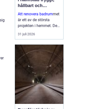
hållbart och
genomtänkt
Att renovera badrum
met
är ett av de största
sig
projekten i hemmet. Det
påverkar både vardagen,
31 juli 2026
bostadens värde och
inte minst tryggheten i
installationerna. När en
bostadsägare planerar
rer
en bad...