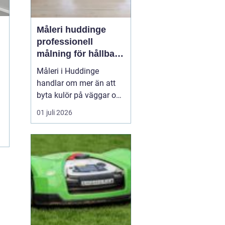
Måleri huddinge
professionell
målning för hållbara
resultat
Måleri i Huddinge
handlar om mer än att
byta kulör på väggar och
fasader. Ett genomtänkt
01 juli 2026
måleriarbete skyddar
huset mot väder och
slitage, skapar trivsel
inomhus och kan
samtidigt höja värdet på
bostaden. För den som
planerar en renovering,
ommålning...