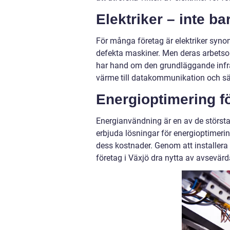
Elektriker – inte b
För många företag är elektriker syno
defekta maskiner. Men deras arbetsom
har hand om den grundläggande infra
värme till datakommunikation och s
Energioptimering fö
Energianvändning är en av de största 
erbjuda lösningar för energioptimerin
dess kostnader. Genom att installer
företag i Växjö dra nytta av avsevärd