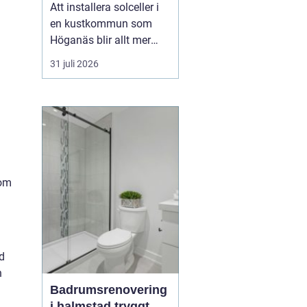
framtid
Att installera solceller i
en kustkommun som
Höganäs blir allt mer
attraktivt, både för
31 juli 2026
villaägare,
bostadsrättsföreningar
och företag.
Kombinationen av bra
solförutsättningar,
stigande energipriser
och olika stödformer gör
som
att fler börjar räkna på
e...
ed
n
Badrumsrenovering
i halmstad tryggt,