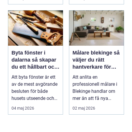
upp...
Byta fönster i
Målare blekinge så
dalarna så skapar
väljer du rätt
du ett hållbart och
hantverkare för
vackert hus
hem och företag
Att byta fönster är ett
Att anlita en
av de mest avgörande
professionell målare i
besluten för både
Blekinge handlar om
husets utseende och
mer än att få nya
energiförbrukning...
färger på väggarna.
04 maj 2026
02 maj 2026
Rätt ...