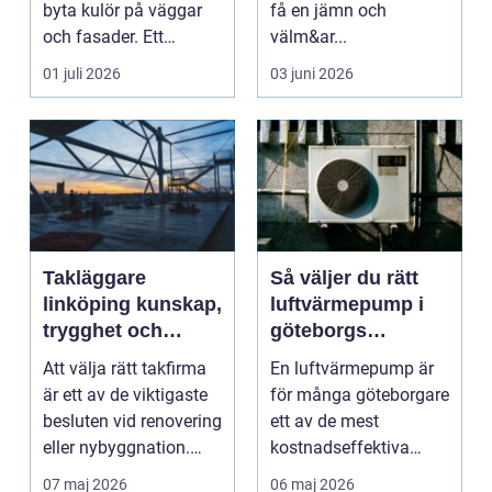
byta kulör på väggar
få en jämn och
och fasader. Ett
välm&ar...
genomtänkt
01 juli 2026
03 juni 2026
måleriarbet...
Takläggare
Så väljer du rätt
linköping kunskap,
luftvärmepump i
trygghet och
göteborgs
hållbara tak
kustklimat
Att välja rätt takfirma
En luftvärmepump är
är ett av de viktigaste
för många göteborgare
besluten vid renovering
ett av de mest
eller nybyggnation.
kostnadseffektiva
Taket på...
sätten att sänka sina
07 maj 2026
06 maj 2026