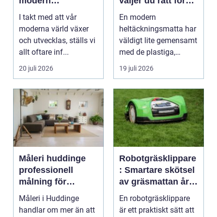
modern
väljer du rätt för
infrastruktur
hem och kontor
I takt med att vår
En modern
moderna värld växer
heltäckningsmatta har
och utvecklas, ställs vi
väldigt lite gemensamt
allt oftare inf...
med de plastiga,
svårstädade
20 juli 2026
19 juli 2026
varianterna mång...
Måleri huddinge
Robotgräsklippare
professionell
: Smartare skötsel
målning för
av gräsmattan året
hållbara resultat
runt
Måleri i Huddinge
En robotgräsklippare
handlar om mer än att
är ett praktiskt sätt att