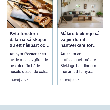
Byta fönster i
Målare blekinge så
dalarna så skapar
väljer du rätt
du ett hållbart och
hantverkare för
vackert hus
hem och företag
Att byta fönster är ett
Att anlita en
av de mest avgörande
professionell målare i
besluten för både
Blekinge handlar om
husets utseende och
mer än att få nya
energiförbrukning...
färger på väggarna.
04 maj 2026
02 maj 2026
Rätt ...