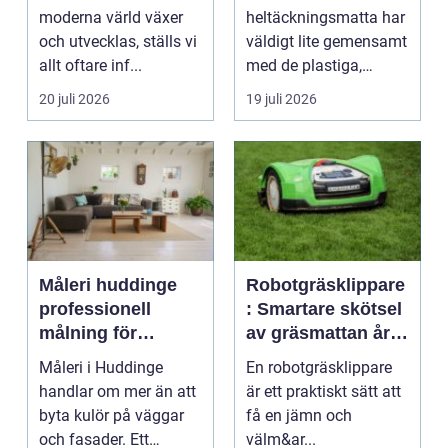
moderna värld växer
heltäckningsmatta har
och utvecklas, ställs vi
väldigt lite gemensamt
allt oftare inf...
med de plastiga,
svårstädade
20 juli 2026
19 juli 2026
varianterna mång...
Måleri huddinge
Robotgräsklippare
professionell
: Smartare skötsel
målning för
av gräsmattan året
hållbara resultat
runt
Måleri i Huddinge
En robotgräsklippare
handlar om mer än att
är ett praktiskt sätt att
byta kulör på väggar
få en jämn och
och fasader. Ett
välm&ar...