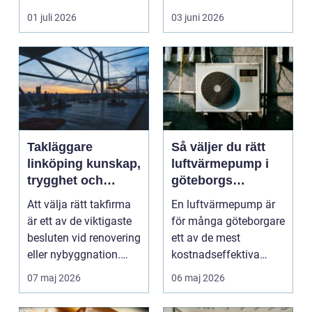
genomtänkt
01 juli 2026
03 juni 2026
måleriarbet...
Takläggare
Så väljer du rätt
linköping kunskap,
luftvärmepump i
trygghet och
göteborgs
hållbara tak
kustklimat
Att välja rätt takfirma
En luftvärmepump är
är ett av de viktigaste
för många göteborgare
besluten vid renovering
ett av de mest
eller nybyggnation.
kostnadseffektiva
Taket på...
sätten att sänka sina
07 maj 2026
06 maj 2026
upp...