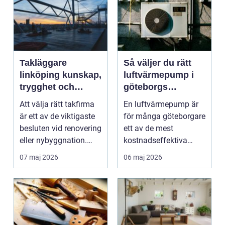
Takläggare
Så väljer du rätt
linköping kunskap,
luftvärmepump i
trygghet och
göteborgs
hållbara tak
kustklimat
Att välja rätt takfirma
En luftvärmepump är
är ett av de viktigaste
för många göteborgare
besluten vid renovering
ett av de mest
eller nybyggnation.
kostnadseffektiva
Taket på...
sätten att sänka sina
07 maj 2026
06 maj 2026
upp...