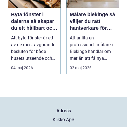
Byta fönster i
Målare blekinge så
dalarna så skapar
väljer du rätt
du ett hållbart och
hantverkare för
vackert hus
hem och företag
Att byta fönster är ett
Att anlita en
av de mest avgörande
professionell målare i
besluten för både
Blekinge handlar om
husets utseende och
mer än att få nya
energiförbrukning...
färger på väggarna.
04 maj 2026
02 maj 2026
Rätt ...
Adress