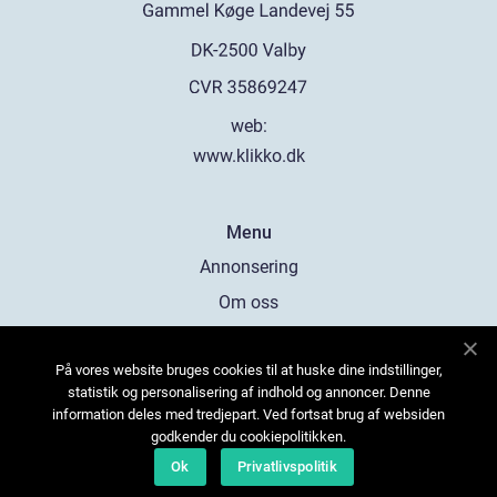
web:
www.klikko.dk
Menu
Annonsering
Om oss
Cookies
På vores website bruges cookies til at huske dine indstillinger,
Kontakta oss
statistik og personalisering af indhold og annoncer. Denne
Sitemap
information deles med tredjepart. Ved fortsat brug af websiden
godkender du cookiepolitikken.
Ok
Privatlivspolitik