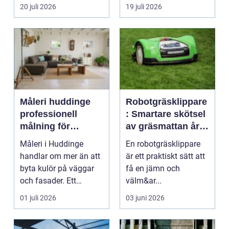
svårstädade
20 juli 2026
19 juli 2026
varianterna mång...
Måleri huddinge
Robotgräsklippare
professionell
: Smartare skötsel
målning för
av gräsmattan året
hållbara resultat
runt
Måleri i Huddinge
En robotgräsklippare
handlar om mer än att
är ett praktiskt sätt att
byta kulör på väggar
få en jämn och
och fasader. Ett
välm&ar...
genomtänkt
01 juli 2026
03 juni 2026
måleriarbet...