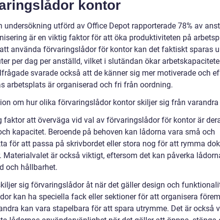
aringslådor kontor
en undersökning utförd av Office Depot rapporterade 78% av anst
nisering är en viktig faktor för att öka produktiviteten på arbetsp
tt använda förvaringslådor för kontor kan det faktiskt sparas up
er per dag per anställd, vilket i slutändan ökar arbetskapacitet
illfrågade svarade också att de känner sig mer motiverade och ef
s arbetsplats är organiserad och fri från oordning.
on om hur olika förvaringslådor kontor skiljer sig från varandra
g faktor att överväga vid val av förvaringslådor för kontor är der
 och kapacitet. Beroende på behoven kan lådorna vara små och
a för att passa på skrivbordet eller stora nog för att rymma d
r. Materialvalet är också viktigt, eftersom det kan påverka lådor
d och hållbarhet.
kiljer sig förvaringslådor åt när det gäller design och funktionali
dor kan ha speciella fack eller sektioner för att organisera förem
ndra kan vara stapelbara för att spara utrymme. Det är också vi