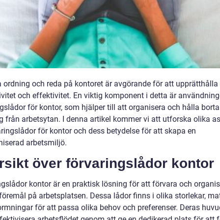
a ordning och reda på kontoret är avgörande för att upprätthålla
vitet och effektivitet. En viktig komponent i detta är användnin
gslådor för kontor, som hjälper till att organisera och hålla borta
 från arbetsytan. I denna artikel kommer vi att utforska olika a
ringslådor för kontor och dess betydelse för att skapa en
niserad arbetsmiljö.
sikt över förvaringslådor kontor
gslådor kontor är en praktisk lösning för att förvara och organi
föremål på arbetsplatsen. Dessa lådor finns i olika storlekar, mat
ormningar för att passa olika behov och preferenser. Deras huvu
ffektivisera arbetsflödet genom att ge en dedikerad plats för att 