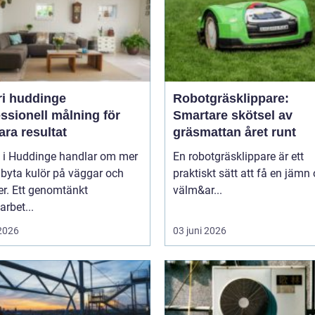
ri huddinge
Robotgräsklippare:
ssionell målning för
Smartare skötsel av
ara resultat
gräsmattan året runt
i i Huddinge handlar om mer
En robotgräsklippare är ett
 byta kulör på väggar och
praktiskt sätt att få en jämn
er. Ett genomtänkt
välm&ar...
arbet...
 2026
03 juni 2026