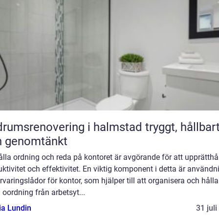
umsrenovering i halmstad tryggt, hållbart
h genomtänkt
ålla ordning och reda på kontoret är avgörande för att upprätthå
ktivitet och effektivitet. En viktig komponent i detta är använd
rvaringslådor för kontor, som hjälper till att organisera och hålla
 oordning från arbetsyt...
ia Lundin
31 jul