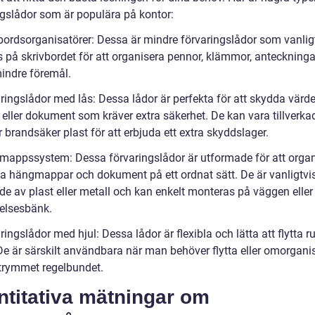
ngslådor som är populära på kontor:
vbordsorganisatörer: Dessa är mindre förvaringslådor som vanlig
s på skrivbordet för att organisera pennor, klämmor, anteckning
indre föremål.
ringslådor med lås: Dessa lådor är perfekta för att skydda värde
 eller dokument som kräver extra säkerhet. De kan vara tillverka
er brandsäker plast för att erbjuda ett extra skyddslager.
mappssystem: Dessa förvaringslådor är utformade för att organ
la hängmappar och dokument på ett ordnat sätt. De är vanligtvi
ade av plast eller metall och kan enkelt monteras på väggen eller
relsesbänk.
ringslådor med hjul: Dessa lådor är flexibla och lätta att flytta r
De är särskilt användbara när man behöver flytta eller omorgani
trymmet regelbundet.
ntitativa mätningar om