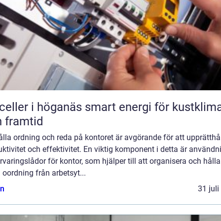
r i höganäs smart energi för kustklimat
 framtid
ålla ordning och reda på kontoret är avgörande för att upprätthå
ktivitet och effektivitet. En viktig komponent i detta är använd
rvaringslådor för kontor, som hjälper till att organisera och hålla
 oordning från arbetsyt...
n
31 jul