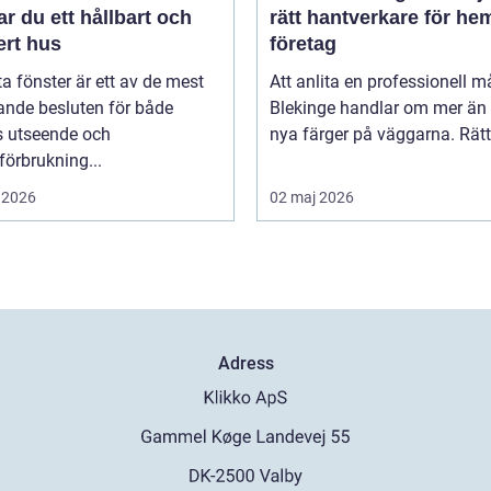
r du ett hållbart och
rätt hantverkare för he
ert hus
företag
ta fönster är ett av de mest
Att anlita en professionell må
ande besluten för både
Blekinge handlar om mer än 
s utseende och
nya färger på väggarna. Rätt 
förbrukning...
 2026
02 maj 2026
Adress