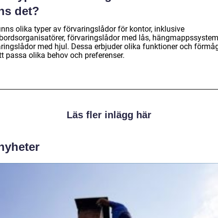
ns det?
inns olika typer av förvaringslådor för kontor, inklusive
vbordsorganisatörer, förvaringslådor med lås, hängmappssyste
aringslådor med hjul. Dessa erbjuder olika funktioner och förmå
tt passa olika behov och preferenser.
Läs fler inlägg här
 nyheter