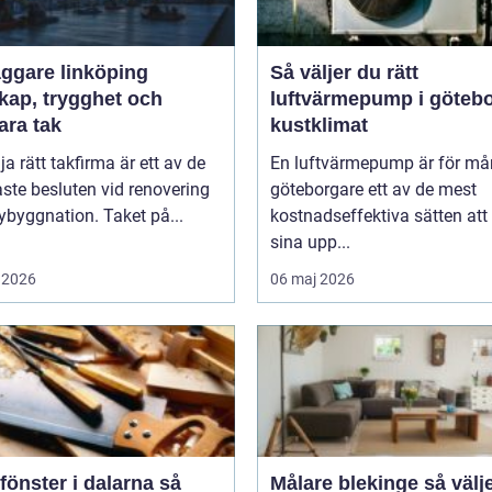
äggare linköping
Så väljer du rätt
kap, trygghet och
luftvärmepump i göteb
ara tak
kustklimat
lja rätt takfirma är ett av de
En luftvärmepump är för m
aste besluten vid renovering
göteborgare ett av de mest
nybyggnation. Taket på...
kostnadseffektiva sätten att
sina upp...
 2026
06 maj 2026
fönster i dalarna så
Målare blekinge så väljer du