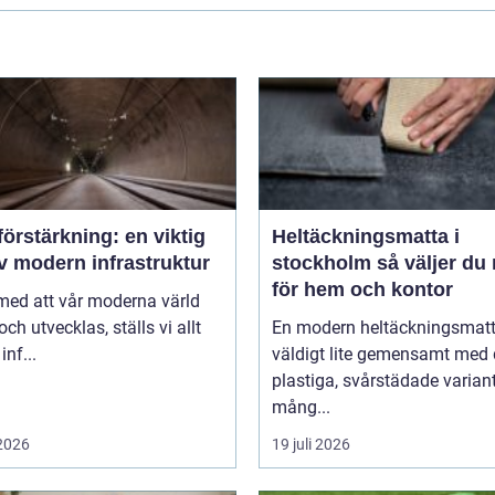
örstärkning: en viktig
Heltäckningsmatta i
v modern infrastruktur
stockholm så väljer du rätt
för hem och kontor
 med att vår moderna värld
och utvecklas, ställs vi allt
En modern heltäckningsmatt
inf...
väldigt lite gemensamt med
plastiga, svårstädade varian
mång...
 2026
19 juli 2026