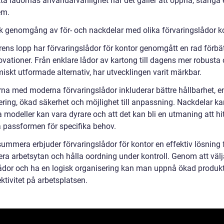
ta lådornas användarvänlighet när det gäller att öppna, stänga e
em.
sk genomgång av för- och nackdelar med olika förvaringslådor k
rens lopp har förvaringslådor för kontor genomgått en rad förbät
ovationer. Från enklare lådor av kartong till dagens mer robusta
iskt utformade alternativ, har utvecklingen varit märkbar.
rna med moderna förvaringslådor inkluderar bättre hållbarhet, e
ering, ökad säkerhet och möjlighet till anpassning. Nackdelar ka
a modeller kan vara dyrare och att det kan bli en utmaning att hi
a passformen för specifika behov.
summera erbjuder förvaringslådor för kontor en effektiv lösning f
ra arbetsytan och hålla oordning under kontroll. Genom att välja
lådor och ha en logisk organisering kan man uppnå ökad produkti
ktivitet på arbetsplatsen.