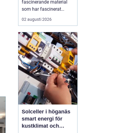
fascinerande material
som har fascinerat
människor i
02 augusti 2026
århundraden med sin
unika skönhet och
hållbarhet. Genom att
blanda marmor, granit,
glas och andra material
med cement skapas
terrazzo, som sedan
poleras f...
Solceller i höganäs
smart energi för
kustklimat och