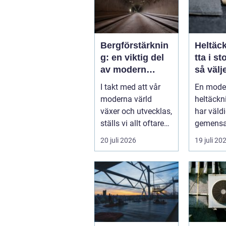
Bergförstärknin
Heltäc
g: en viktig del
tta i s
av modern
så välj
infrastruktur
för he
I takt med att vår
En mode
kontor
moderna värld
heltäck
växer och utvecklas,
har väldi
ställs vi allt oftare
gemensa
inf...
plastiga,
20 juli 2026
19 juli 20
svårstä
variante