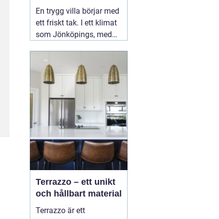
ditt tak
En trygg villa börjar med
ett friskt tak. I ett klimat
som Jönköpings, med
kalla vintrar, regniga
höstar och varma
somrar, utsätts taket för
stora påfrestningar året
runt. Därför spelar valet
02 augusti 2026
Terrazzo – ett unikt
och hållbart material
Terrazzo är ett