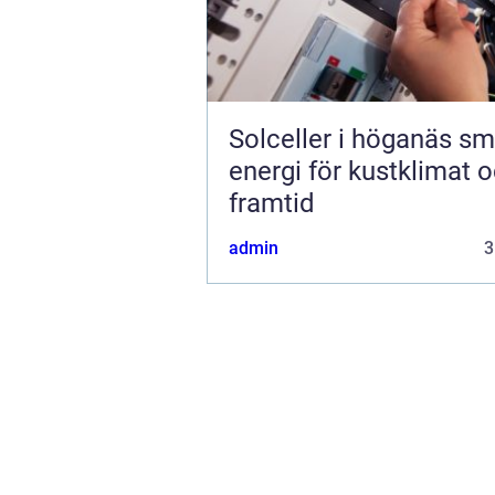
Solceller i höganäs smart
energi för kustklimat 
framtid
admin
3