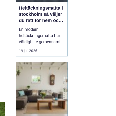
Heltäckningsmatta i
stockholm så väljer
du rätt för hem och
kontor
En modern
heltäckningsmatta har
väldigt lite gemensamt
med de plastiga,
19 juli 2026
svårstädade varianterna
många minns från 70-
och 80-talet. I dag
handlar textilgolv om
design, komfort och
smarta material som
både är slitstarka och
lättskötta. För den som
leta...