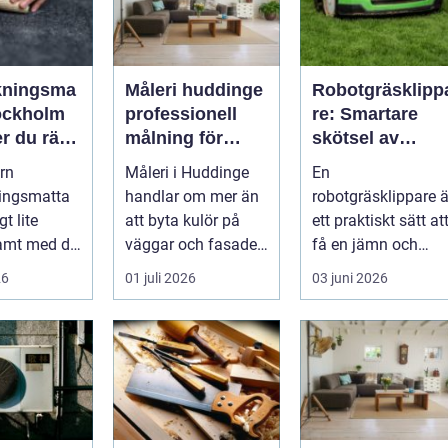
kningsma
Måleri huddinge
Robotgräsklipp
tockholm
professionell
re: Smartare
er du rätt
målning för
skötsel av
m och
hållbara resultat
gräsmattan året
rn
Måleri i Huddinge
En
runt
ningsmatta
handlar om mer än
robotgräsklippare ä
gt lite
att byta kulör på
ett praktiskt sätt at
mt med de
väggar och fasader.
få en jämn och
Ett genomtänkt
välm&ar...
26
01 juli 2026
03 juni 2026
dade
måleriarbet...
rna mång...