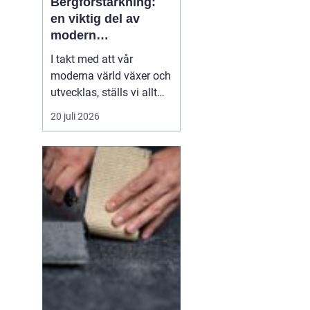
Bergförstärkning:
en viktig del av
modern
infrastruktur
I takt med att vår
moderna värld växer och
utvecklas, ställs vi allt
oftare inför utmaningar
20 juli 2026
när vi bygger i bergiga
miljöer. Ett område av
kritisk betydelse inom
byggnation i sådana
landskap är be...