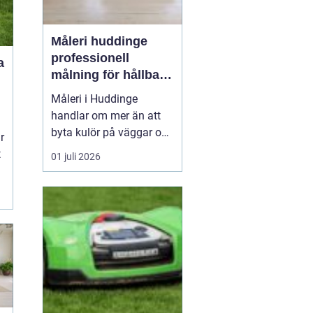
Måleri huddinge
professionell
a
målning för hållbara
resultat
Måleri i Huddinge
handlar om mer än att
byta kulör på väggar och
r
fasader. Ett genomtänkt
t
01 juli 2026
måleriarbete skyddar
huset mot väder och
slitage, skapar trivsel
inomhus och kan
samtidigt höja värdet på
bostaden. För den som
planerar en renovering,
ommålning...