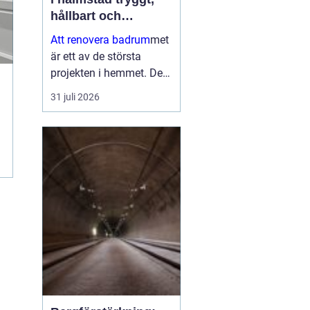
hållbart och
genomtänkt
Att renovera badrum
met
är ett av de största
projekten i hemmet. Det
påverkar både vardagen,
31 juli 2026
bostadens värde och
inte minst tryggheten i
installationerna. När en
bostadsägare planerar
en bad...