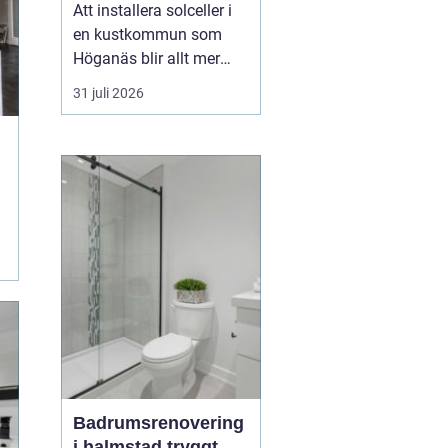
framtid
Att installera solceller i
en kustkommun som
Höganäs blir allt mer
attraktivt, både för
31 juli 2026
villaägare,
bostadsrättsföreningar
och företag.
Kombinationen av bra
solförutsättningar,
stigande energipriser
och olika stödformer gör
att fler börjar räkna på
e...
Badrumsrenovering
i halmstad tryggt,