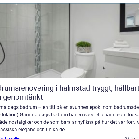
umsrenovering i halmstad tryggt, hållbart
h genomtänkt
aldags badrum – en titt på en svunnen epok inom badrumsde
roduktion) Gammaldags badrum har en speciell charm som lockar 
åde nostalgiker och de som bara är nyfikna på hur det var förr.
lassiska elegans och unika de...