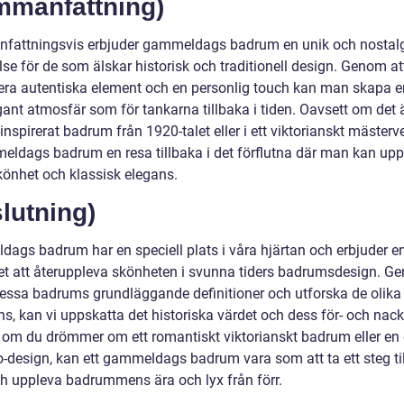
mmanfattning)
attningsvis erbjuder gammeldags badrum en unik och nostal
se för de som älskar historisk och traditionell design. Genom at
ra autentiska element och en personlig touch kan man skapa en
ant atmosfär som för tankarna tillbaka i tiden. Oavsett om det är
inspirerat badrum från 1920-talet eller i ett viktorianskt mästerve
eldags badrum en resa tillbaka i det förflutna där man kan up
skönhet och klassisk elegans.
lutning)
ags badrum har en speciell plats i våra hjärtan och erbjuder e
et att återuppleva skönheten i svunna tiders badrumsdesign. G
dessa badrums grundläggande definitioner och utforska de olika 
s, kan vi uppskatta det historiska värdet och dess för- och nack
 om du drömmer om ett romantiskt viktorianskt badrum eller en 
o-design, kan ett gammeldags badrum vara som att ta ett steg til
ch uppleva badrummens ära och lyx från förr.