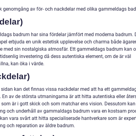
sk genomgång av för- och nackdelar med olika gammeldags ba
delar)
ags badrum har sina fördelar jämfört med moderna badrum. 
empel erbjuda en unik estetisk upplevelse och charma både ägare
e med sin nostalgiska atmosfär. Ett gammeldags badrum kan 
tidsenlig investering då dess autentiska element, om de är väl
lna, kan öka i värde.
kdelar)
 sidan kan det finnas vissa nackdelar med att ha ett gammelda
 En av de största utmaningarna är att hitta autentiska eller åte
 som är i gott skick och som matchar ens vision. Dessutom kan
ing och underhåll av gammaldags badrum vara en kostsam pro
kan vara svårt att hitta specialiserade hantverkare som är exper
ing och reparation av äldre badrum.