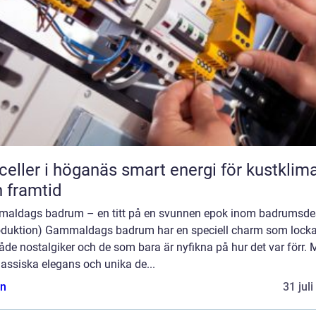
r i höganäs smart energi för kustklimat
 framtid
aldags badrum – en titt på en svunnen epok inom badrumsde
roduktion) Gammaldags badrum har en speciell charm som lockar 
åde nostalgiker och de som bara är nyfikna på hur det var förr.
lassiska elegans och unika de...
n
31 jul