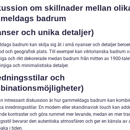
ussion om skillnader mellan olik
meldags badrum
nser och unika detaljer)
ags badrum kan skilja sig åt i små nyanser och detaljer beroe
iod och geografisk plats. Till exempel kan viktorianska badrum 
iga och rikt dekorerade medan badrum från mitten av 1900-tale
injiga och minimalistiska detaljer.
edningsstilar och
binationsmöjligheter)
n intressant diskussion är hur gammeldags badrum kan kombi
ka inredningsstilar. En modern eller skandinavisk touch kan add
de kontraster och göra rummet mer levande, medan en mer trad
ngsstil bevarar den autentiska atmosfären och ger en känsla av 
baka i tiden.