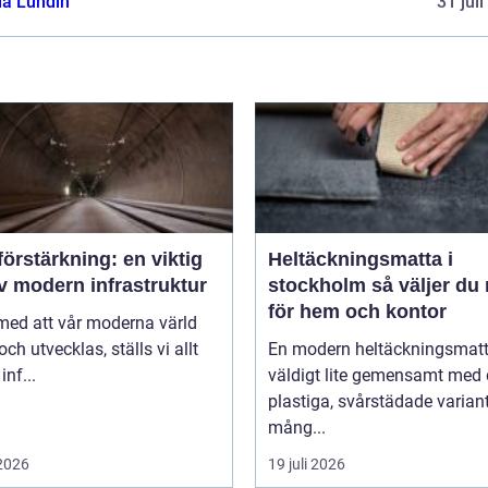
ia Lundin
31 jul
örstärkning: en viktig
Heltäckningsmatta i
v modern infrastruktur
stockholm så väljer du rätt
för hem och kontor
 med att vår moderna värld
och utvecklas, ställs vi allt
En modern heltäckningsmatt
inf...
väldigt lite gemensamt med
plastiga, svårstädade varian
mång...
 2026
19 juli 2026