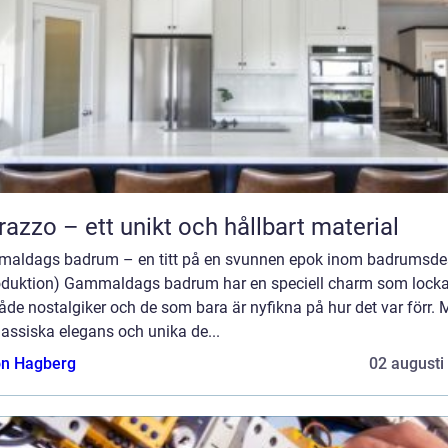
razzo – ett unikt och hållbart material
aldags badrum – en titt på en svunnen epok inom badrumsde
roduktion) Gammaldags badrum har en speciell charm som lockar 
åde nostalgiker och de som bara är nyfikna på hur det var förr.
lassiska elegans och unika de...
n Hagberg
02 augusti