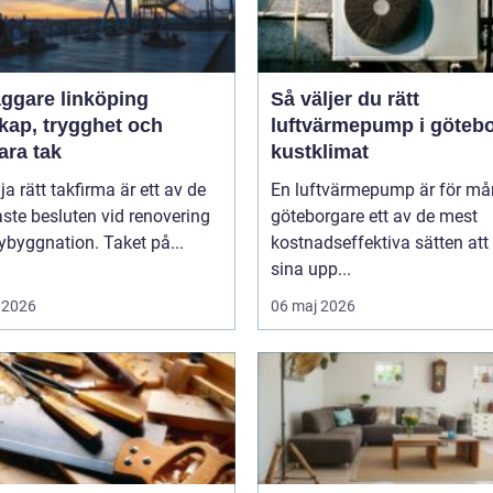
äggare linköping
Så väljer du rätt
kap, trygghet och
luftvärmepump i göteb
ara tak
kustklimat
lja rätt takfirma är ett av de
En luftvärmepump är för m
aste besluten vid renovering
göteborgare ett av de mest
nybyggnation. Taket på...
kostnadseffektiva sätten att
sina upp...
 2026
06 maj 2026