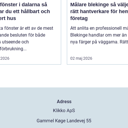
fönster i dalarna så
Målare blekinge så väljer du
r du ett hållbart och
rätt hantverkare för he
ert hus
företag
ta fönster är ett av de mest
Att anlita en professionell må
ande besluten för både
Blekinge handlar om mer än 
s utseende och
nya färger på väggarna. Rätt 
förbrukning...
 2026
02 maj 2026
Adress