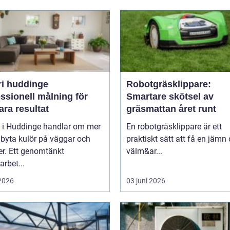
ri huddinge
Robotgräsklippare:
ssionell målning för
Smartare skötsel av
ara resultat
gräsmattan året runt
i i Huddinge handlar om mer
En robotgräsklippare är ett
 byta kulör på väggar och
praktiskt sätt att få en jämn
er. Ett genomtänkt
välm&ar...
arbet...
 2026
03 juni 2026