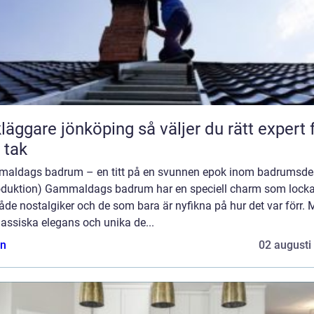
are jönköping så väljer du rätt expert för
t tak
aldags badrum – en titt på en svunnen epok inom badrumsde
roduktion) Gammaldags badrum har en speciell charm som lockar 
åde nostalgiker och de som bara är nyfikna på hur det var förr.
lassiska elegans och unika de...
n
02 augusti