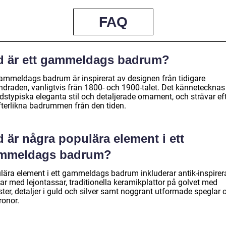
FAQ
d är ett gammeldags badrum?
gammeldags badrum är inspirerat av designen från tidigare
ndraden, vanligtvis från 1800- och 1900-talet. Det kännetecknas
idstypiska eleganta stil och detaljerade ornament, och strävar ef
efterlikna badrummen från den tiden.
 är några populära element i ett
mmeldags badrum?
lära element i ett gammeldags badrum inkluderar antik-inspire
ar med lejontassar, traditionella keramikplattor på golvet med
ter, detaljer i guld och silver samt noggrant utformade speglar 
ronor.