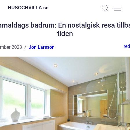
HUSOCHVILLA.
se
maldags badrum: En nostalgisk resa tillba
tiden
red
ember 2023
Jon Larsson