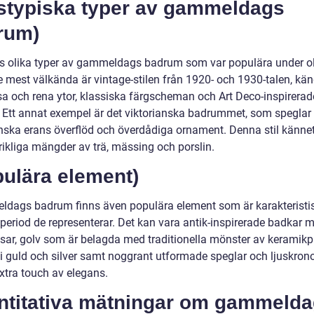
dstypiska typer av gammeldags
rum)
ns olika typer av gammeldags badrum som var populära under ol
e mest välkända är vintage-stilen från 1920- och 1930-talen, kän
usa och rena ytor, klassiska färgscheman och Art Deco-inspirerad
r. Ett annat exempel är det viktorianska badrummet, som speglar
anska erans överflöd och överdådiga ornament. Denna stil känn
rikliga mängder av trä, mässing och porslin.
pulära element)
ldags badrum finns även populära element som är karakteristis
speriod de representerar. Det kan vara antik-inspirerade badkar 
ssar, golv som är belagda med traditionella mönster av keramikpl
r i guld och silver samt noggrant utformade speglar och ljuskro
xtra touch av elegans.
ntitativa mätningar om gammeld