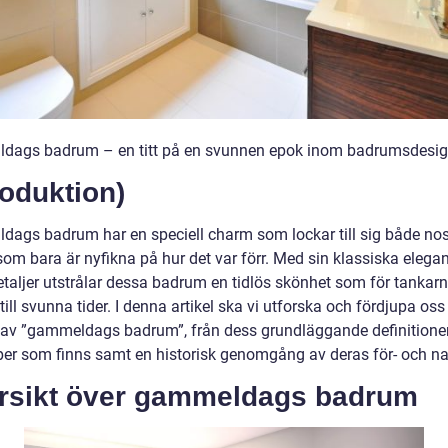
ags badrum – en titt på en svunnen epok inom badrumsdesi
roduktion)
ags badrum har en speciell charm som lockar till sig både nos
som bara är nyfikna på hur det var förr. Med sin klassiska elega
etaljer utstrålar dessa badrum en tidlös skönhet som för tankar
 till svunna tider. I denna artikel ska vi utforska och fördjupa oss 
 av ”gammeldags badrum”, från dess grundläggande definitioner 
yper som finns samt en historisk genomgång av deras för- och na
rsikt över gammeldags badrum