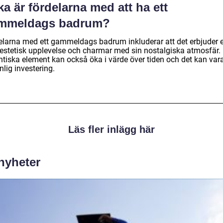
ka är fördelarna med att ha ett
mmeldags badrum?
elarna med ett gammeldags badrum inkluderar att det erbjuder 
 estetisk upplevelse och charmar med sin nostalgiska atmosfär.
ntiska element kan också öka i värde över tiden och det kan var
nlig investering.
Läs fler inlägg här
 nyheter