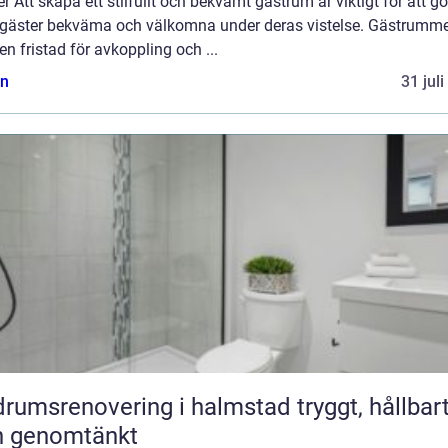
r Att skapa ett stilfullt och bekvämt gästrum är viktigt för att g
 gäster bekväma och välkomna under deras vistelse. Gästrumme
en fristad för avkoppling och ...
n
31 jul
umsrenovering i halmstad tryggt, hållbart
h genomtänkt