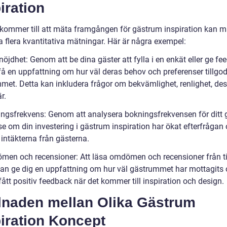
iration
 kommer till att mäta framgången för gästrum inspiration kan 
 flera kvantitativa mätningar. Här är några exempel:
öjdhet: Genom att be dina gäster att fylla i en enkät eller ge f
få en uppfattning om hur väl deras behov och preferenser tillgod
met. Detta kan inkludera frågor om bekvämlighet, renlighet, de
r.
ingsfrekvens: Genom att analysera bokningsfrekvensen för ditt
se om din investering i gästrum inspiration har ökat efterfrågan
intäkterna från gästerna.
men och recensioner: Att läsa omdömen och recensioner från t
kan ge dig en uppfattning om hur väl gästrummet har mottagits
fått positiv feedback när det kommer till inspiration och design.
llnaden mellan Olika Gästrum
iration Koncept