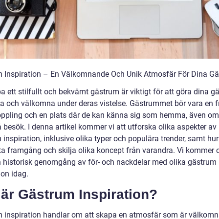
 Inspiration – En Välkomnande Och Unik Atmosfär För Dina Gä
a ett stilfullt och bekvämt gästrum är viktigt för att göra dina g
 och välkomna under deras vistelse. Gästrummet bör vara en f
oppling och en plats där de kan känna sig som hemma, även om
 besök. I denna artikel kommer vi att utforska olika aspekter av
inspiration, inklusive olika typer och populära trender, samt hu
a framgång och skilja olika koncept från varandra. Vi kommer 
en historisk genomgång av för- och nackdelar med olika gästrum
ion idag.
är Gästrum Inspiration?
 inspiration handlar om att skapa en atmosfär som är välkom