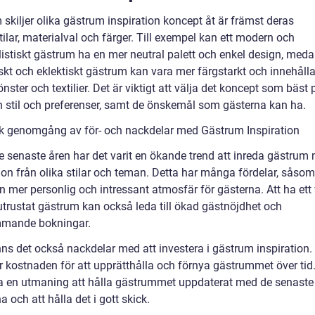
skiljer olika gästrum inspiration koncept åt är främst deras
ilar, materialval och färger. Till exempel kan ett modern och
istiskt gästrum ha en mer neutral palett och enkel design, meda
kt och eklektiskt gästrum kan vara mer färgstarkt och innehålla
nster och textilier. Det är viktigt att välja det koncept som bäst
n stil och preferenser, samt de önskemål som gästerna kan ha.
sk genomgång av för- och nackdelar med Gästrum Inspiration
e senaste åren har det varit en ökande trend att inreda gästrum
ion från olika stilar och teman. Detta har många fördelar, såsom
n mer personlig och intressant atmosfär för gästerna. Att ha ett
utrustat gästrum kan också leda till ökad gästnöjdhet och
mmande bokningar.
nns det också nackdelar med att investera i gästrum inspiration.
r kostnaden för att upprätthålla och förnya gästrummet över tid
a en utmaning att hålla gästrummet uppdaterat med de senaste
a och att hålla det i gott skick.