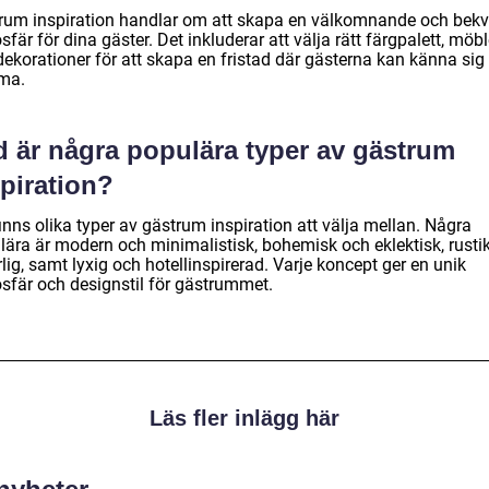
rum inspiration handlar om att skapa en välkomnande och bek
fär för dina gäster. Det inkluderar att välja rätt färgpalett, möbl
dekorationer för att skapa en fristad där gästerna kan känna si
ma.
d är några populära typer av gästrum
piration?
inns olika typer av gästrum inspiration att välja mellan. Några
lära är modern och minimalistisk, bohemisk och eklektisk, rusti
lig, samt lyxig och hotellinspirerad. Varje koncept ger en unik
sfär och designstil för gästrummet.
Läs fler inlägg här