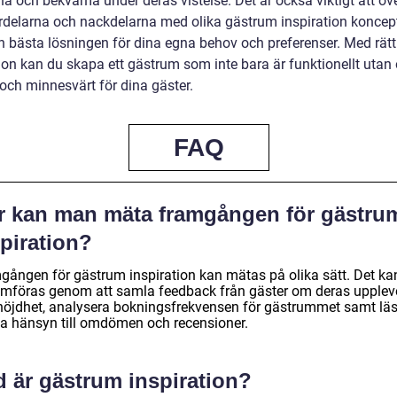
a och bekväma under deras vistelse. Det är också viktigt att ö
rdelarna och nackdelarna med olika gästrum inspiration koncept
en bästa lösningen för dina egna behov och preferenser. Med rätt
tion kan du skapa ett gästrum som inte bara är funktionellt utan
 och minnesvärt för dina gäster.
FAQ
r kan man mäta framgången för gästru
piration?
gången för gästrum inspiration kan mätas på olika sätt. Det ka
mföras genom att samla feedback från gäster om deras upplev
nöjdhet, analysera bokningsfrekvensen för gästrummet samt lä
ta hänsyn till omdömen och recensioner.
d är gästrum inspiration?