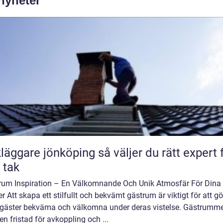
 nyheter
are jönköping så väljer du rätt expert för
t tak
rum Inspiration – En Välkomnande Och Unik Atmosfär För Dina
r Att skapa ett stilfullt och bekvämt gästrum är viktigt för att g
 gäster bekväma och välkomna under deras vistelse. Gästrumme
en fristad för avkoppling och ...