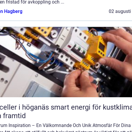
en fristad för avkoppling och ...
n Hagberg
02 augusti
r i höganäs smart energi för kustklimat
 framtid
rum Inspiration – En Välkomnande Och Unik Atmosfär För Dina