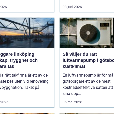
 2026
03 juni 2026
äggare linköping
Så väljer du rätt
kap, trygghet och
luftvärmepump i göteb
ara tak
kustklimat
lja rätt takfirma är ett av de
En luftvärmepump är för m
aste besluten vid renovering
göteborgare ett av de mest
nybyggnation. Taket på...
kostnadseffektiva sätten att
sina upp...
 2026
06 maj 2026