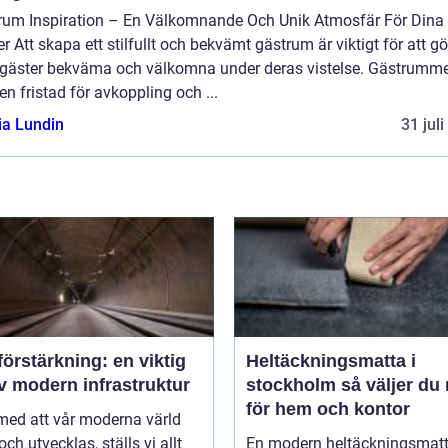
rum Inspiration – En Välkomnande Och Unik Atmosfär För Dina
r Att skapa ett stilfullt och bekvämt gästrum är viktigt för att g
 gäster bekväma och välkomna under deras vistelse. Gästrumme
en fristad för avkoppling och ...
ia Lundin
31 jul
örstärkning: en viktig
Heltäckningsmatta i
v modern infrastruktur
stockholm så väljer du rätt
för hem och kontor
 med att vår moderna värld
och utvecklas, ställs vi allt
En modern heltäckningsmatt