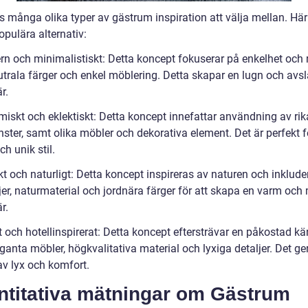
s många olika typer av gästrum inspiration att välja mellan. Här
pulära alternativ:
rn och minimalistiskt: Detta koncept fokuserar på enkelhet och 
trala färger och enkel möblering. Detta skapar en lugn och av
r.
miskt och eklektiskt: Detta koncept innefattar användning av rik
ster, samt olika möbler och dekorativa element. Det är perfekt f
ch unik stil.
kt och naturligt: Detta koncept inspireras av naturen och inklude
jer, naturmaterial och jordnära färger för att skapa en varm och
r.
t och hotellinspirerat: Detta koncept eftersträvar en påkostad kä
anta möbler, högkvalitativa material och lyxiga detaljer. Det ger
av lyx och komfort.
ntitativa mätningar om Gästrum