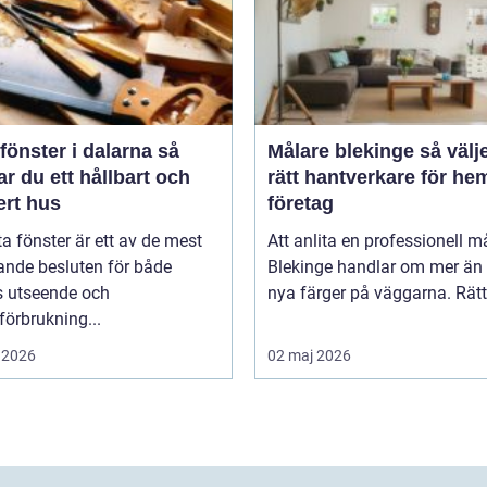
fönster i dalarna så
Målare blekinge så väljer du
r du ett hållbart och
rätt hantverkare för he
ert hus
företag
ta fönster är ett av de mest
Att anlita en professionell må
ande besluten för både
Blekinge handlar om mer än 
s utseende och
nya färger på väggarna. Rätt 
förbrukning...
 2026
02 maj 2026