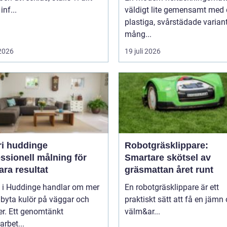
inf...
väldigt lite gemensamt med
plastiga, svårstädade varian
mång...
 2026
19 juli 2026
ri huddinge
Robotgräsklippare:
ssionell målning för
Smartare skötsel av
ara resultat
gräsmattan året runt
i i Huddinge handlar om mer
En robotgräsklippare är ett
 byta kulör på väggar och
praktiskt sätt att få en jämn
er. Ett genomtänkt
välm&ar...
arbet...