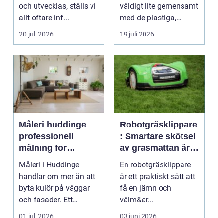
och utvecklas, ställs vi
väldigt lite gemensamt
allt oftare inf...
med de plastiga,
svårstädade
20 juli 2026
19 juli 2026
varianterna mång...
Måleri huddinge
Robotgräsklippare
professionell
: Smartare skötsel
målning för
av gräsmattan året
hållbara resultat
runt
Måleri i Huddinge
En robotgräsklippare
handlar om mer än att
är ett praktiskt sätt att
byta kulör på väggar
få en jämn och
och fasader. Ett
välm&ar...
genomtänkt
01 juli 2026
03 juni 2026