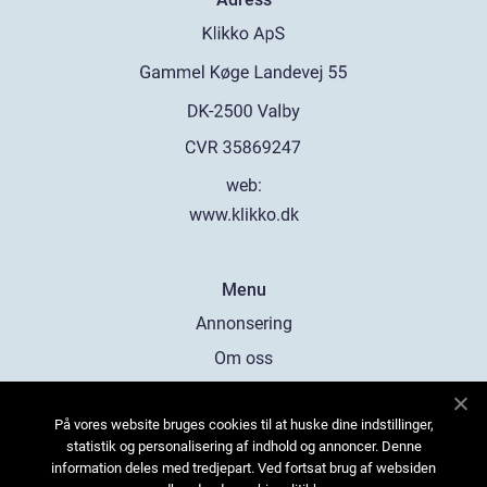
web:
www.klikko.dk
Menu
Annonsering
Om oss
Cookies
På vores website bruges cookies til at huske dine indstillinger,
Kontakta oss
statistik og personalisering af indhold og annoncer. Denne
Sitemap
information deles med tredjepart. Ved fortsat brug af websiden