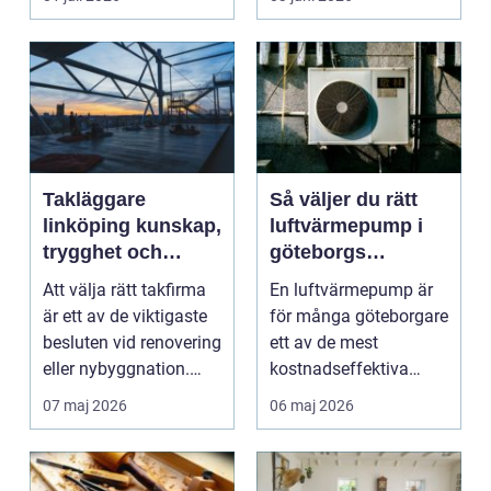
måleriarbet...
Takläggare
Så väljer du rätt
linköping kunskap,
luftvärmepump i
trygghet och
göteborgs
hållbara tak
kustklimat
Att välja rätt takfirma
En luftvärmepump är
är ett av de viktigaste
för många göteborgare
besluten vid renovering
ett av de mest
eller nybyggnation.
kostnadseffektiva
Taket på...
sätten att sänka sina
07 maj 2026
06 maj 2026
upp...