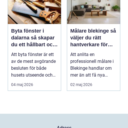
Byta fönster i
Målare blekinge så
dalarna så skapar
väljer du rätt
du ett hållbart och
hantverkare för
vackert hus
hem och företag
Att byta fönster är ett
Att anlita en
av de mest avgörande
professionell målare i
besluten för både
Blekinge handlar om
husets utseende och
mer än att få nya
energiförbrukning...
färger på väggarna.
04 maj 2026
02 maj 2026
Rätt ...
Adress