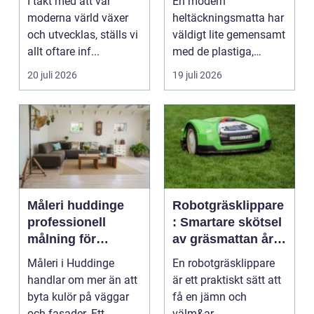
I takt med att vår
En modern
moderna värld växer
heltäckningsmatta har
och utvecklas, ställs vi
väldigt lite gemensamt
allt oftare inf...
med de plastiga,
svårstädade
20 juli 2026
19 juli 2026
varianterna mång...
Måleri huddinge
Robotgräsklippare
professionell
: Smartare skötsel
målning för
av gräsmattan året
hållbara resultat
runt
Måleri i Huddinge
En robotgräsklippare
handlar om mer än att
är ett praktiskt sätt att
byta kulör på väggar
få en jämn och
och fasader. Ett
välm&ar...