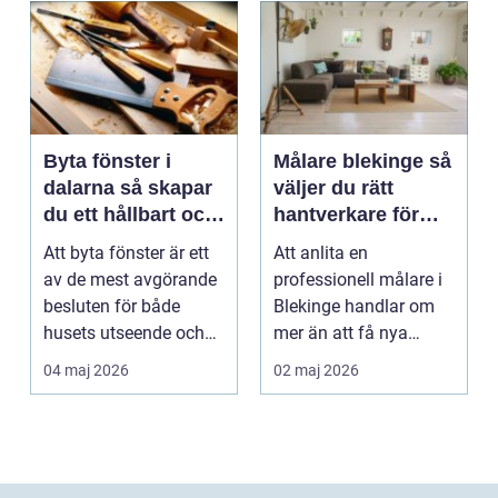
Byta fönster i
Målare blekinge så
dalarna så skapar
väljer du rätt
du ett hållbart och
hantverkare för
vackert hus
hem och företag
Att byta fönster är ett
Att anlita en
av de mest avgörande
professionell målare i
besluten för både
Blekinge handlar om
husets utseende och
mer än att få nya
energiförbrukning...
färger på väggarna.
04 maj 2026
02 maj 2026
Rätt ...