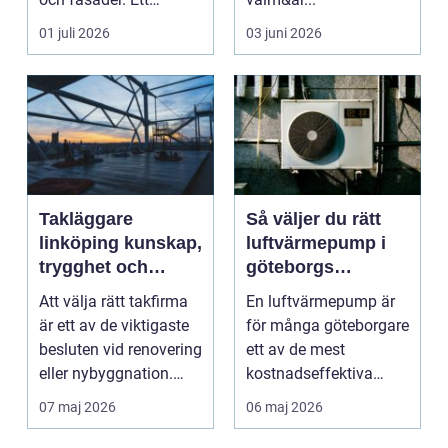
genomtänkt
01 juli 2026
03 juni 2026
måleriarbet...
Takläggare
Så väljer du rätt
linköping kunskap,
luftvärmepump i
trygghet och
göteborgs
hållbara tak
kustklimat
Att välja rätt takfirma
En luftvärmepump är
är ett av de viktigaste
för många göteborgare
besluten vid renovering
ett av de mest
eller nybyggnation.
kostnadseffektiva
Taket på...
sätten att sänka sina
07 maj 2026
06 maj 2026
upp...