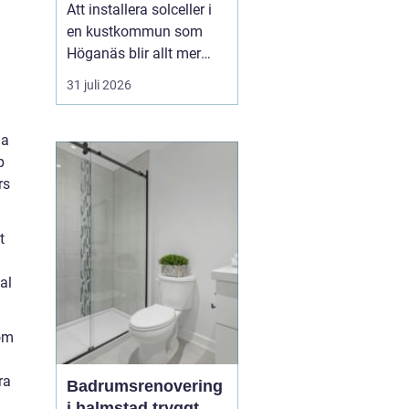
framtid
Att installera solceller i
en kustkommun som
Höganäs blir allt mer
attraktivt, både för
31 juli 2026
villaägare,
bostadsrättsföreningar
na
och företag.
p
Kombinationen av bra
rs
solförutsättningar,
stigande energipriser
och olika stödformer gör
t
att fler börjar räkna på
e...
al
 om
ra
Badrumsrenovering
i halmstad tryggt,