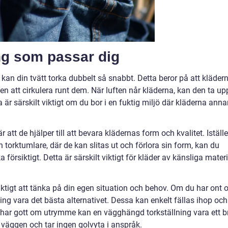
ing som passar dig
kan din tvätt torka dubbelt så snabbt. Detta beror på att kläder
ten att cirkulera runt dem. När luften når kläderna, kan den ta up
är särskilt viktigt om du bor i en fuktig miljö där kläderna anna
att de hjälper till att bevara klädernas form och kvalitet. Iställe
 torktumlare, där de kan slitas ut och förlora sin form, kan du
örsiktigt. Detta är särskilt viktigt för kläder av känsliga materi
 viktigt att tänka på din egen situation och behov. Om du har ont
ng vara det bästa alternativet. Dessa kan enkelt fällas ihop och
 har gott om utrymme kan en vägghängd torkställning vara ett b
 väggen och tar ingen golvyta i anspråk.