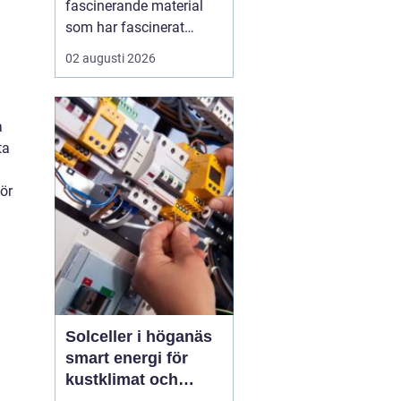
fascinerande material
som har fascinerat
människor i
02 augusti 2026
århundraden med sin
unika skönhet och
hållbarhet. Genom att
a
blanda marmor, granit,
ta
glas och andra material
med cement skapas
för
terrazzo, som sedan
poleras f...
Solceller i höganäs
smart energi för
kustklimat och