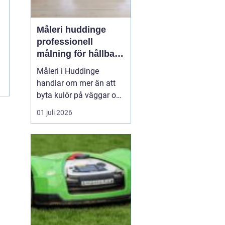
Måleri huddinge
professionell
målning för hållbara
resultat
Måleri i Huddinge
handlar om mer än att
byta kulör på väggar och
fasader. Ett genomtänkt
01 juli 2026
måleriarbete skyddar
huset mot väder och
slitage, skapar trivsel
inomhus och kan
samtidigt höja värdet på
bostaden. För den som
planerar en renovering,
ommålning...