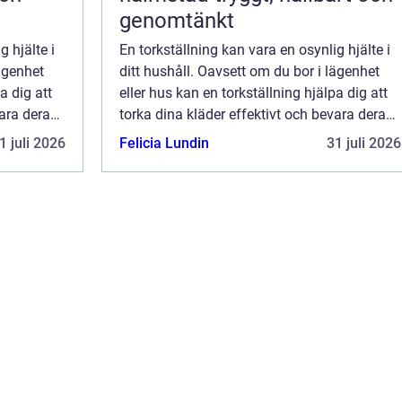
genomtänkt
g hjälte i
En torkställning kan vara en osynlig hjälte i
lägenhet
ditt hushåll. Oavsett om du bor i lägenhet
a dig att
eller hus kan en torkställning hjälpa dig att
vara deras
torka dina kläder effektivt och bevara deras
.
kvalitet. I denna artikel kommer v...
1 juli 2026
Felicia Lundin
31 juli 2026