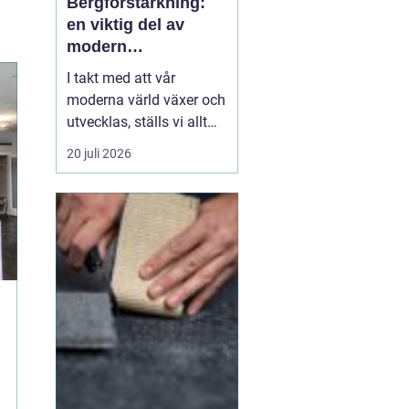
Bergförstärkning:
en viktig del av
modern
infrastruktur
I takt med att vår
moderna värld växer och
utvecklas, ställs vi allt
oftare inför utmaningar
20 juli 2026
när vi bygger i bergiga
miljöer. Ett område av
kritisk betydelse inom
byggnation i sådana
landskap är be...