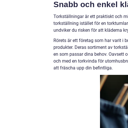
Snabb och enkel kl
Torkställningar är ett praktiskt och m
torkställning istället för en torktum
undviker du risken för att kläderna k
Rörets är ett företag som har varit i 
produkter. Deras sortiment av torkstäl
en som passar dina behov. Oavsett om d
och med en torkvinda för utomhusbruk,
att fräscha upp din befintliga.