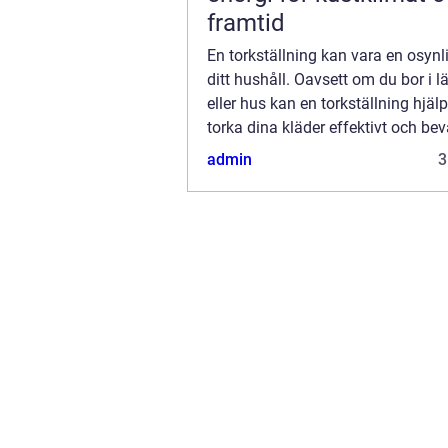
framtid
En torkställning kan vara en osynli
ditt hushåll. Oavsett om du bor i 
eller hus kan en torkställning hjälp
torka dina kläder effektivt och be
kvalitet. I denna artikel kommer v..
admin
3