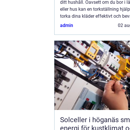
ditt hushåll. Oavsett om du bor i 
eller hus kan en torkställning hjälp
torka dina kläder effektivt och be
kvalitet. I denna artikel kommer v..
admin
02 au
Solceller i höganäs smart
energi för kustklimat 