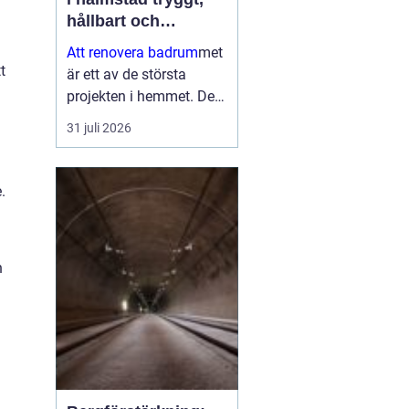
hållbart och
genomtänkt
Att renovera badrum
met
t
är ett av de största
projekten i hemmet. Det
påverkar både vardagen,
31 juli 2026
bostadens värde och
inte minst tryggheten i
installationerna. När en
.
bostadsägare planerar
en bad...
h