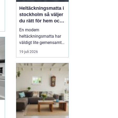
Heltäckningsmatta i
stockholm så väljer
du rätt för hem och
kontor
En modern
heltäckningsmatta har
väldigt lite gemensamt
med de plastiga,
19 juli 2026
svårstädade varianterna
många minns från 70-
och 80-talet. I dag
handlar textilgolv om
design, komfort och
smarta material som
både är slitstarka och
lättskötta. För den som
leta...