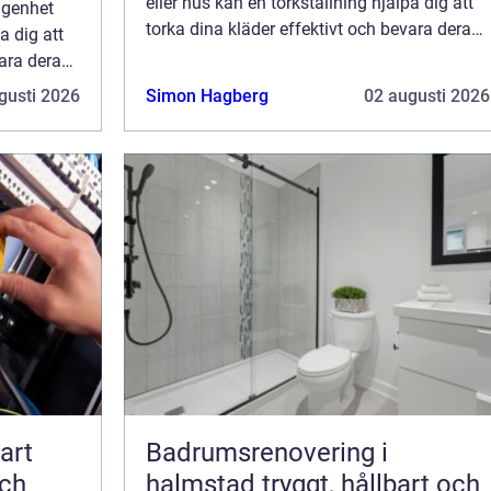
eller hus kan en torkställning hjälpa dig att
lägenhet
torka dina kläder effektivt och bevara deras
a dig att
kvalitet. I denna artikel kommer v...
vara deras
.
gusti 2026
Simon Hagberg
02 augusti 2026
Badrumsrenovering i
och
halmstad tryggt, hållbart och