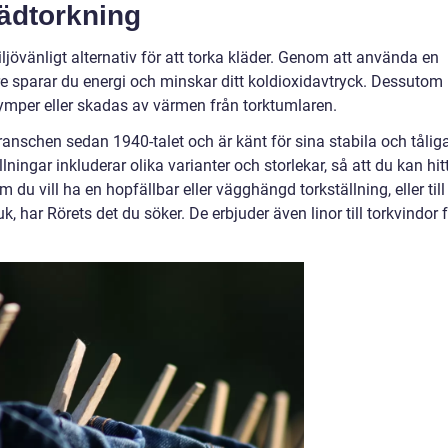
ädtorkning
iljövänligt alternativ för att torka kläder. Genom att använda en
lare sparar du energi och minskar ditt koldioxidavtryck. Dessutom
rymper eller skadas av värmen från torktumlaren.
branschen sedan 1940-talet och är känt för sina stabila och tålig
lningar inkluderar olika varianter och storlekar, så att du kan hit
u vill ha en hopfällbar eller vägghängd torkställning, eller till
 har Rörets det du söker. De erbjuder även linor till torkvindor 