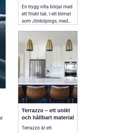
ditt tak
En trygg villa börjar med
ett friskt tak. I ett klimat
som Jönköpings, med
kalla vintrar, regniga
höstar och varma
somrar, utsätts taket för
stora påfrestningar året
runt. Därför spelar valet
02 augusti 2026
Terrazzo – ett unikt
n
och hållbart material
er
Terrazzo är ett