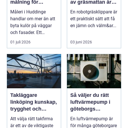
målning för
av gräsmattan året
hållbara resultat
runt
Måleri i Huddinge
En robotgräsklippare är
handlar om mer än att
ett praktiskt sätt att få
byta kulör på väggar
en jämn och välm&ar...
och fasader. Ett
genomtänkt
01 juli 2026
03 juni 2026
måleriarbet...
Takläggare
Så väljer du rätt
linköping kunskap,
luftvärmepump i
trygghet och
göteborgs
hållbara tak
kustklimat
Att välja rätt takfirma
En luftvärmepump är
är ett av de viktigaste
för många göteborgare