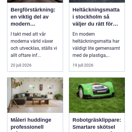
Bergförstärkning:
Heltäckningsmatta
en viktig del av
i stockholm så
modern
väljer du rätt för
infrastruktur
hem och kontor
I takt med att vår
En modern
moderna värld växer
heltäckningsmatta har
och utvecklas, ställs vi
väldigt lite gemensamt
allt oftare inf...
med de plastiga,
svårstädade
20 juli 2026
19 juli 2026
varianterna mång...
Måleri huddinge
Robotgräsklippare:
professionell
Smartare skötsel