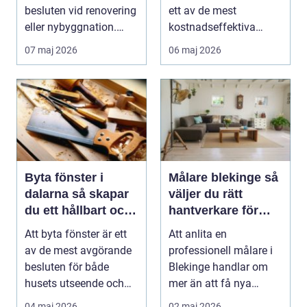
besluten vid renovering
ett av de mest
eller nybyggnation.
kostnadseffektiva
Taket på...
sätten att sänka sina
07 maj 2026
06 maj 2026
upp...
Byta fönster i
Målare blekinge så
dalarna så skapar
väljer du rätt
du ett hållbart och
hantverkare för
vackert hus
hem och företag
Att byta fönster är ett
Att anlita en
av de mest avgörande
professionell målare i
besluten för både
Blekinge handlar om
husets utseende och
mer än att få nya
energiförbrukning...
färger på väggarna.
04 maj 2026
02 maj 2026