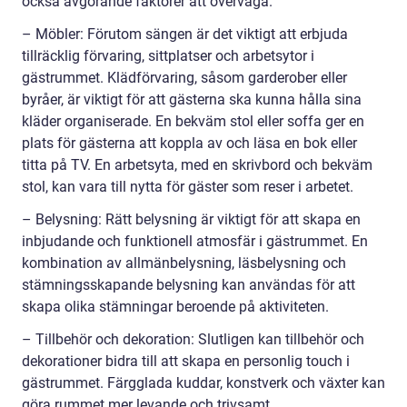
också avgörande faktorer att överväga.
– Möbler: Förutom sängen är det viktigt att erbjuda
tillräcklig förvaring, sittplatser och arbetsytor i
gästrummet. Klädförvaring, såsom garderober eller
byråer, är viktigt för att gästerna ska kunna hålla sina
kläder organiserade. En bekväm stol eller soffa ger en
plats för gästerna att koppla av och läsa en bok eller
titta på TV. En arbetsyta, med en skrivbord och bekväm
stol, kan vara till nytta för gäster som reser i arbetet.
– Belysning: Rätt belysning är viktigt för att skapa en
inbjudande och funktionell atmosfär i gästrummet. En
kombination av allmänbelysning, läsbelysning och
stämningsskapande belysning kan användas för att
skapa olika stämningar beroende på aktiviteten.
– Tillbehör och dekoration: Slutligen kan tillbehör och
dekorationer bidra till att skapa en personlig touch i
gästrummet. Färgglada kuddar, konstverk och växter kan
göra rummet mer levande och trivsamt.