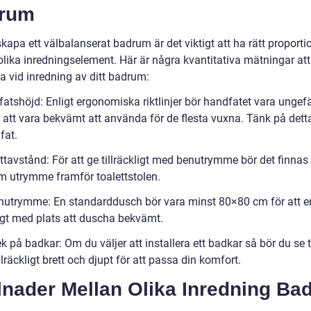
rum
skapa ett välbalanserat badrum är det viktigt att ha rätt proporti
olika inredningselement. Här är några kvantitativa mätningar att
a vid inredning av ditt badrum:
fatshöjd: Enligt ergonomiska riktlinjer bör handfatet vara ungef
 att vara bekvämt att använda för de flesta vuxna. Tänk på detta
fat.
ttavstånd: För att ge tillräckligt med benutrymme bör det finnas
m utrymme framför toalettstolen.
hutrymme: En standarddusch bör vara minst 80×80 cm för att e
ligt med plats att duscha bekvämt.
ek på badkar: Om du väljer att installera ett badkar så bör du se ti
illräckligt brett och djupt för att passa din komfort.
lnader Mellan Olika Inredning Ba