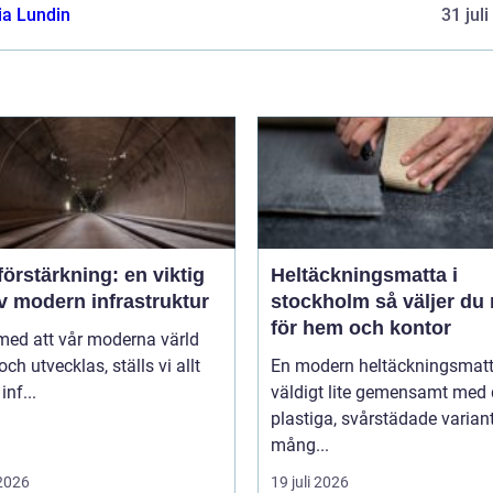
ia Lundin
31 jul
örstärkning: en viktig
Heltäckningsmatta i
v modern infrastruktur
stockholm så väljer du rätt
för hem och kontor
 med att vår moderna värld
och utvecklas, ställs vi allt
En modern heltäckningsmatt
inf...
väldigt lite gemensamt med
plastiga, svårstädade varian
mång...
 2026
19 juli 2026