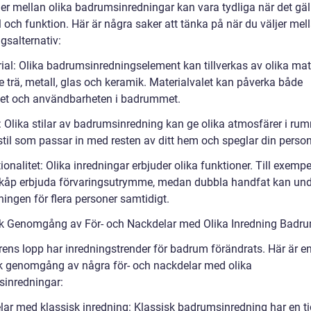
er mellan olika badrumsinredningar kan vara tydliga när det gälle
 och funktion. Här är några saker att tänka på när du väljer mell
gsalternativ:
ial: Olika badrumsinredningselement kan tillverkas av olika mate
e trä, metall, glas och keramik. Materialvalet kan påverka både
et och användbarheten i badrummet.
r: Olika stilar av badrumsinredning kan ge olika atmosfärer i ru
stil som passar in med resten av ditt hem och speglar din person
ionalitet: Olika inredningar erbjuder olika funktioner. Till exemp
kåp erbjuda förvaringsutrymme, medan dubbla handfat kan und
ingen för flera personer samtidigt.
sk Genomgång av För- och Nackdelar med Olika Inredning Badr
rens lopp har inredningstrender för badrum förändrats. Här är e
sk genomgång av några för- och nackdelar med olika
inredningar:
elar med klassisk inredning: Klassisk badrumsinredning har en ti