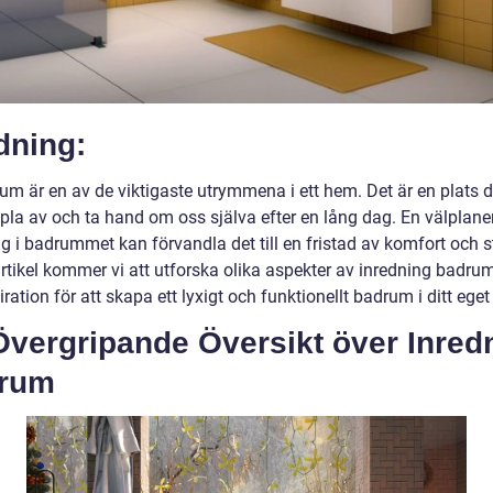
dning:
um är en av de viktigaste utrymmena i ett hem. Det är en plats d
pla av och ta hand om oss själva efter en lång dag. En välplane
g i badrummet kan förvandla det till en fristad av komfort och sti
rtikel kommer vi att utforska olika aspekter av inredning badru
iration för att skapa ett lyxigt och funktionellt badrum i ditt ege
Övergripande Översikt över Inred
rum