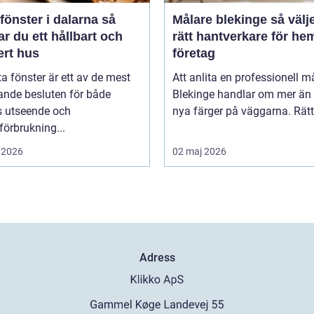
fönster i dalarna så
Målare blekinge så väljer du
r du ett hållbart och
rätt hantverkare för he
ert hus
företag
ta fönster är ett av de mest
Att anlita en professionell må
ande besluten för både
Blekinge handlar om mer än 
s utseende och
nya färger på väggarna. Rätt 
förbrukning...
 2026
02 maj 2026
Adress