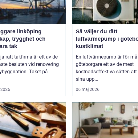
äggare linköping
Så väljer du rätt
kap, trygghet och
luftvärmepump i göteb
ara tak
kustklimat
lja rätt takfirma är ett av de
En luftvärmepump är för m
aste besluten vid renovering
göteborgare ett av de mest
nybyggnation. Taket på...
kostnadseffektiva sätten att
sina upp...
 2026
06 maj 2026