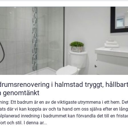
umsrenovering i halmstad tryggt, hållbart
h genomtänkt
ning: Ett badrum är en av de viktigaste utrymmena i ett hem. Det
ats där vi kan koppla av och ta hand om oss själva efter en lång
lplanerad inredning i badrummet kan förvandla det till en frista
rt och stil. I denna ar...