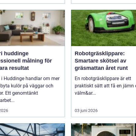
ri huddinge
Robotgräsklippare:
ssionell målning för
Smartare skötsel av
ara resultat
gräsmattan året runt
i i Huddinge handlar om mer
En robotgräsklippare är ett
 byta kulör på väggar och
praktiskt sätt att få en jämn
er. Ett genomtänkt
välm&ar...
arbet...
 2026
03 juni 2026