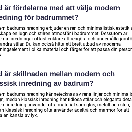
 är fördelarna med att välja modern
redning för badrummet?
rn badrumsinredning erbjuder en ren och minimalistisk estetik
skapa en lugn och stilren atmosfär i badrummet. Dessutom är
rna inredningar oftast enklare att rengöra och underhålla jämfö
andra stilar. Du kan också hitta ett brett utbud av moderna
ningselement i olika material och färger för att passa din perso
.
d är skillnaden mellan modern och
assisk inredning av badrum?
rn badrumsinredning kännetecknas av rena linjer och minimalis
n, medan klassisk inredning har tidlösa stilar och eleganta detal
rn inredning använder ofta material som glas, metall och sten,
n klassisk inredning ofta använder ädelträ och marmor för att
a en känsla av lyx.