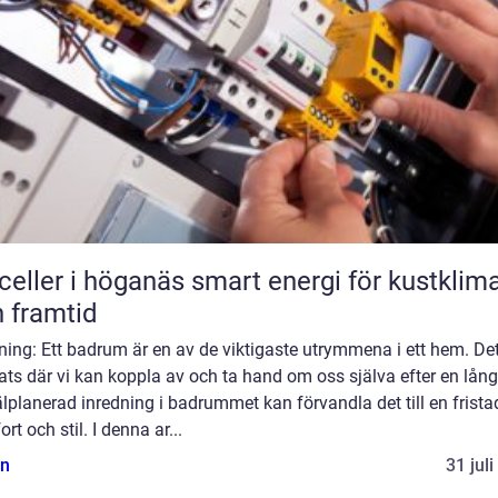
r i höganäs smart energi för kustklimat
 framtid
ning: Ett badrum är en av de viktigaste utrymmena i ett hem. Det
ats där vi kan koppla av och ta hand om oss själva efter en lång
lplanerad inredning i badrummet kan förvandla det till en frista
rt och stil. I denna ar...
n
31 jul