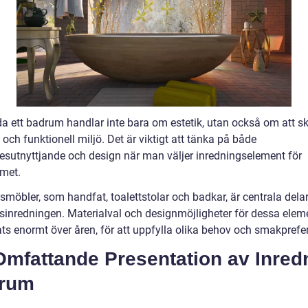
eda ett badrum handlar inte bara om estetik, utan också om att s
 och funktionell miljö. Det är viktigt att tänka på både
sutnyttjande och design när man väljer inredningselement för
met.
möbler, som handfat, toalettstolar och badkar, är centrala dela
inredningen. Materialval och designmöjligheter för dessa elem
ats enormt över åren, för att uppfylla olika behov och smakprefe
Omfattande Presentation av Inred
rum