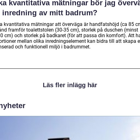
ka kvantitativa mätningar bör jag överv
d inredning av mitt badrum?
a kvantitativa mätningar att överväga är handfatshöjd (ca 85 c
ånd framför toalettstolen (30-35 cm), storlek på duschen (minst
 cm) och storlek på badkaret (för att passa din komfort). Att ha
rtioner mellan olika inredningselement kan bidra till att skapa 
nserad och funktionell miljö i badrummet.
Läs fler inlägg här
 nyheter