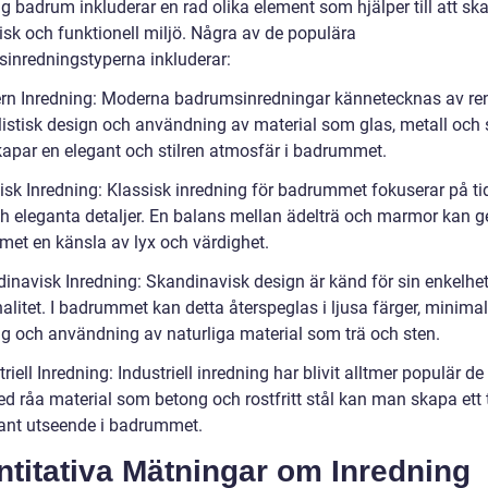
g badrum inkluderar en rad olika element som hjälper till att sk
sk och funktionell miljö. Några av de populära
inredningstyperna inkluderar:
rn Inredning: Moderna badrumsinredningar kännetecknas av rena
istisk design och användning av material som glas, metall och 
kapar en elegant och stilren atmosfär i badrummet.
sisk Inredning: Klassisk inredning för badrummet fokuserar på ti
och eleganta detaljer. En balans mellan ädelträ och marmor kan g
et en känsla av lyx och värdighet.
dinavisk Inredning: Skandinavisk design är känd för sin enkelhe
alitet. I badrummet kan detta återspeglas i ljusa färger, minimal
ng och användning av naturliga material som trä och sten.
triell Inredning: Industriell inredning har blivit alltmer populär d
ed råa material som betong och rostfritt stål kan man skapa ett 
ant utseende i badrummet.
titativa Mätningar om Inredning