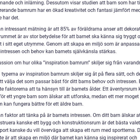
nnande och inlärning. Dessutom visar studien att barn som har t
pirerande barnrum har en ökad kreativitet och fantasi jämfört me
 har det.
n intressant mätning är att 85% av föräldrarna anser att dekora
rummet är av stor betydelse för att barnet ska känna sig tryggt 
 i sitt eget utrymme. Genom att skapa en miljö som är anpassa
 intressen och behov kan barnets självkänsla stärkas.
ssion om hur olika ”inspiration barnrum” skiljer sig från varand
 typerna av inspiration barnrum skiljer sig åt på flera sätt, och d
att välja det som passar bäst för ditt barns behov och intressen.
te faktorerna att ta hänsyn till är barnets ålder. Ett äventyrsrum
 för ett yngre barn som älskar att utforska, medan ett mer moget
 kan fungera bättre för ett äldre barn.
 faktor att tänka på är barnets intressen. Om ditt barn älskar a
struera kanske ett bygg och konstruktionsrum är det bästa vale
sport kanske du vill överväga att skapa ett rum med sporttema. 
te är att skapa en miljö där barnet kan känna sig inspirerat och