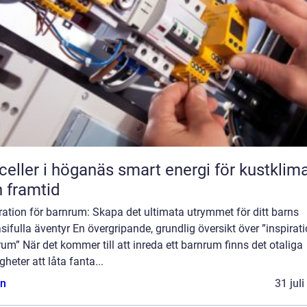
r i höganäs smart energi för kustklimat
 framtid
ration för barnrum: Skapa det ultimata utrymmet för ditt barns
sifulla äventyr En övergripande, grundlig översikt över ”inspirat
um” När det kommer till att inreda ett barnrum finns det otaliga
gheter att låta fanta...
n
31 jul