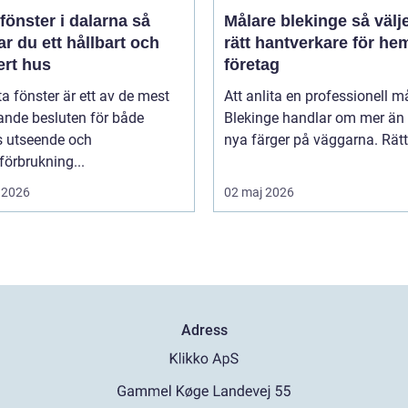
fönster i dalarna så
Målare blekinge så väljer du
r du ett hållbart och
rätt hantverkare för he
ert hus
företag
ta fönster är ett av de mest
Att anlita en professionell må
ande besluten för både
Blekinge handlar om mer än 
s utseende och
nya färger på väggarna. Rätt 
förbrukning...
 2026
02 maj 2026
Adress