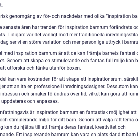
t.
orisk genomgång av för- och nackdelar med olika ”inspiration b
e senaste åren har trenden för inspiration barnrum förändrats o
ts. Tidigare var det vanligt med mer traditionella inredningsstila
dag ser vi en större variation och mer personliga uttryck i bar
el med inspiration barnrum är att de kan främja barnets fantasi 
itet. Genom att skapa en stimulerande och fantasifull miljö kan 
 att utforska och tänka utanför boxen.
del kan vara kostnaden för att skapa ett inspirationsrum, särski
jer att anlita en professionell inredningsdesigner. Dessutom kan
 intressen och smaker förändras över tid, vilket kan göra att ru
 uppdateras och anpassas.
attningsvis är inspiration barnrum en fantastisk möjlighet att
och stimulerande miljö för ditt barn. Genom att välja rätt tema 
g kan du hjälpa till att främja deras fantasi, kreativitet och
nnande. Ett inspirerande barnrum kan vara en plats där ditt barn