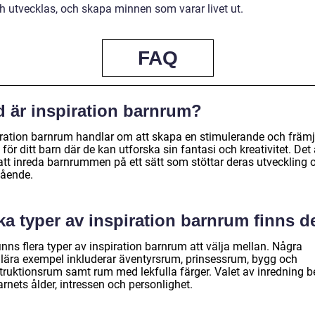
h utvecklas, och skapa minnen som varar livet ut.
FAQ
d är inspiration barnrum?
iration barnrum handlar om att skapa en stimulerande och främ
 för ditt barn där de kan utforska sin fantasi och kreativitet. Det 
 att inreda barnrummen på ett sätt som stöttar deras utveckling 
ående.
ka typer av inspiration barnrum finns d
inns flera typer av inspiration barnrum att välja mellan. Några
lära exempel inkluderar äventyrsrum, prinsessrum, bygg och
truktionsrum samt rum med lekfulla färger. Valet av inredning b
rnets ålder, intressen och personlighet.