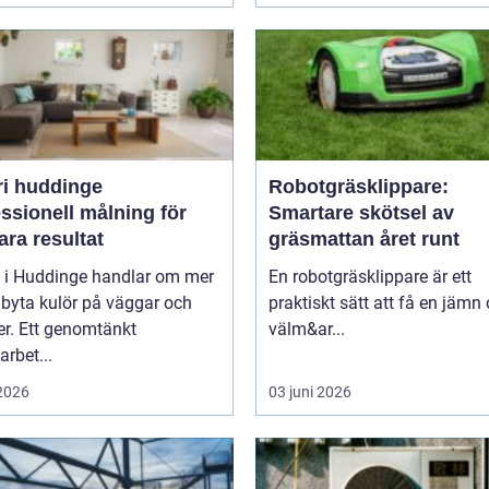
ri huddinge
Robotgräsklippare:
ssionell målning för
Smartare skötsel av
ara resultat
gräsmattan året runt
i i Huddinge handlar om mer
En robotgräsklippare är ett
 byta kulör på väggar och
praktiskt sätt att få en jämn
er. Ett genomtänkt
välm&ar...
arbet...
 2026
03 juni 2026