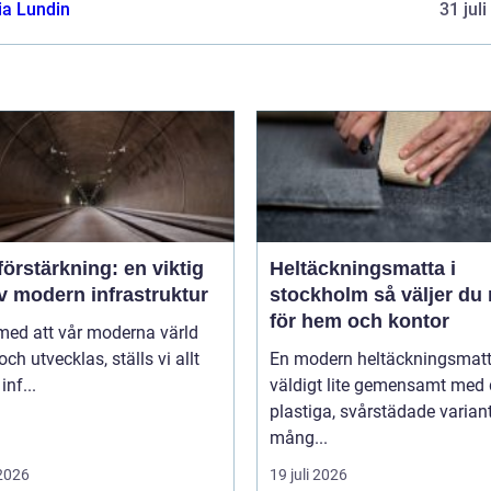
ia Lundin
31 jul
örstärkning: en viktig
Heltäckningsmatta i
v modern infrastruktur
stockholm så väljer du rätt
för hem och kontor
 med att vår moderna värld
och utvecklas, ställs vi allt
En modern heltäckningsmatt
inf...
väldigt lite gemensamt med
plastiga, svårstädade varian
mång...
 2026
19 juli 2026