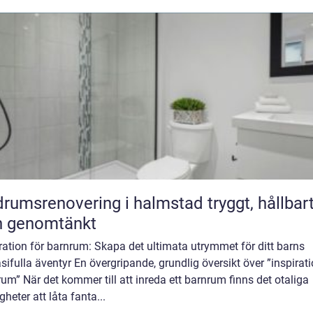
umsrenovering i halmstad tryggt, hållbart
h genomtänkt
ration för barnrum: Skapa det ultimata utrymmet för ditt barns
sifulla äventyr En övergripande, grundlig översikt över ”inspirat
um” När det kommer till att inreda ett barnrum finns det otaliga
gheter att låta fanta...