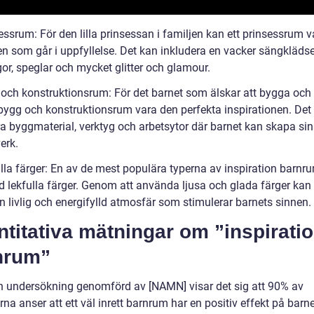
essrum: För den lilla prinsessan i familjen kan ett prinsessrum v
 som går i uppfyllelse. Det kan inkludera en vacker sängklädse
gor, speglar och mycket glitter och glamour.
 och konstruktionsrum: För det barnet som älskar att bygga och
 bygg och konstruktionsrum vara den perfekta inspirationen. Det
ra byggmaterial, verktyg och arbetsytor där barnet kan skapa si
erk.
lla färger: En av de mest populära typerna av inspiration barnru
 lekfulla färger. Genom att använda ljusa och glada färger ka
n livlig och energifylld atmosfär som stimulerar barnets sinnen.
titativa mätningar om ”inspirati
nrum”
en undersökning genomförd av [NAMN] visar det sig att 90% av
rna anser att ett väl inrett barnrum har en positiv effekt på barn