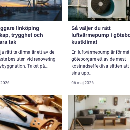
äggare linköping
Så väljer du rätt
kap, trygghet och
luftvärmepump i göteb
ara tak
kustklimat
lja rätt takfirma är ett av de
En luftvärmepump är för m
aste besluten vid renovering
göteborgare ett av de mest
nybyggnation. Taket på...
kostnadseffektiva sätten att
sina upp...
 2026
06 maj 2026