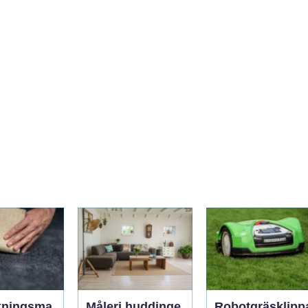
kningsma
Måleri huddinge
Robotgräsklipp