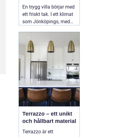
ditt tak
En trygg villa börjar med
ett friskt tak. I ett klimat
som Jönköpings, med
kalla vintrar, regniga
höstar och varma
somrar, utsätts taket för
stora påfrestningar året
runt. Därför spelar valet
02 augusti 2026
Terrazzo – ett unikt
och hållbart material
Terrazzo är ett