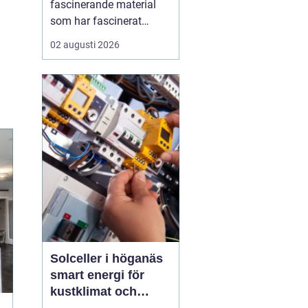
fascinerande material
som har fascinerat
människor i
02 augusti 2026
århundraden med sin
unika skönhet och
hållbarhet. Genom att
blanda marmor, granit,
glas och andra material
med cement skapas
terrazzo, som sedan
poleras f...
Solceller i höganäs
smart energi för
kustklimat och