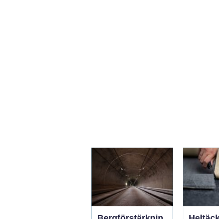
Bergförstärknin
Heltäc