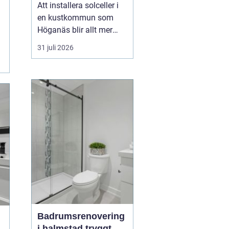
framtid
Att installera solceller i
en kustkommun som
Höganäs blir allt mer
attraktivt, både för
31 juli 2026
villaägare,
bostadsrättsföreningar
och företag.
Kombinationen av bra
solförutsättningar,
stigande energipriser
och olika stödformer gör
att fler börjar räkna på
e...
Badrumsrenovering
i halmstad tryggt,