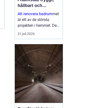
hållbart och
genomtänkt
Att renovera badrum
met
är ett av de största
projekten i hemmet. Det
påverkar både vardagen,
31 juli 2026
bostadens värde och
inte minst tryggheten i
installationerna. När en
bostadsägare planerar
en bad...