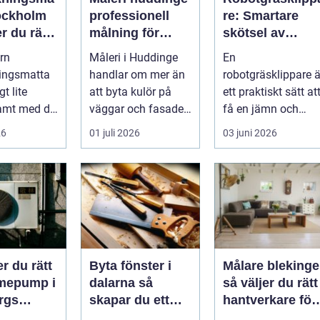
tockholm
professionell
re: Smartare
er du rätt
målning för
skötsel av
m och
hållbara resultat
gräsmattan året
rn
Måleri i Huddinge
En
runt
ningsmatta
handlar om mer än
robotgräsklippare ä
gt lite
att byta kulör på
ett praktiskt sätt at
mt med de
väggar och fasader.
få en jämn och
Ett genomtänkt
välm&ar...
26
01 juli 2026
03 juni 2026
dade
måleriarbet...
rna mång...
er du rätt
Byta fönster i
Målare blekinge
rmepump i
dalarna så
så väljer du rätt
rgs
skapar du ett
hantverkare för
imat
hållbart och
hem och företa