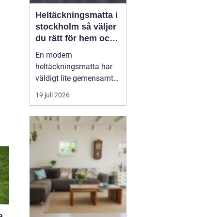
Heltäckningsmatta i
stockholm så väljer
du rätt för hem och
kontor
En modern
heltäckningsmatta har
väldigt lite gemensamt
med de plastiga,
19 juli 2026
svårstädade varianterna
många minns från 70-
och 80-talet. I dag
handlar textilgolv om
design, komfort och
smarta material som
både är slitstarka och
lättskötta. För den som
leta...
a