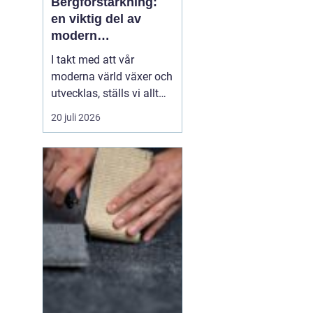
Bergförstärkning:
en viktig del av
modern
infrastruktur
I takt med att vår
moderna värld växer och
utvecklas, ställs vi allt
oftare inför utmaningar
20 juli 2026
när vi bygger i bergiga
miljöer. Ett område av
kritisk betydelse inom
byggnation i sådana
landskap är be...