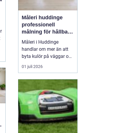
Måleri huddinge
professionell
r
målning för hållbara
t
resultat
Måleri i Huddinge
handlar om mer än att
byta kulör på väggar och
fasader. Ett genomtänkt
01 juli 2026
måleriarbete skyddar
huset mot väder och
slitage, skapar trivsel
inomhus och kan
samtidigt höja värdet på
bostaden. För den som
planerar en renovering,
ommålning...
g