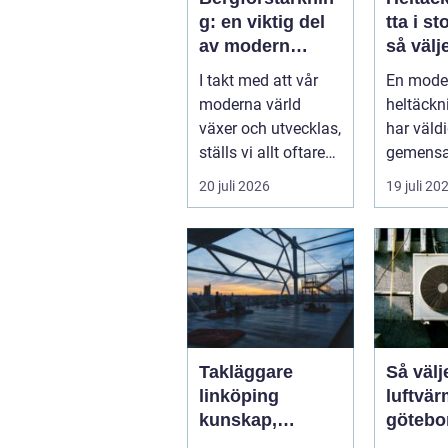
g: en viktig del
tta i s
av modern
så välj
infrastruktur
för he
I takt med att vår
En mode
kontor
moderna värld
heltäck
växer och utvecklas,
har väldi
ställs vi allt oftare
gemensa
inf...
plastiga,
20 juli 2026
19 juli 20
svårstä
variante
Takläggare
Så välj
linköping
luftvä
kunskap,
götebo
trygghet och
kustkl