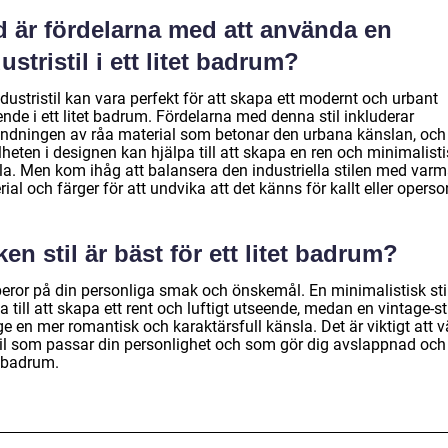
d är fördelarna med att använda en
ustristil i ett litet badrum?
dustristil kan vara perfekt för att skapa ett modernt och urbant
nde i ett litet badrum. Fördelarna med denna stil inkluderar
ndningen av råa material som betonar den urbana känslan, och
heten i designen kan hjälpa till att skapa en ren och minimalist
la. Men kom ihåg att balansera den industriella stilen med varm
ial och färger för att undvika att det känns för kallt eller operson
ken stil är bäst för ett litet badrum?
beror på din personliga smak och önskemål. En minimalistisk sti
a till att skapa ett rent och luftigt utseende, medan en vintage-st
e en mer romantisk och karaktärsfull känsla. Det är viktigt att v
til som passar din personlighet och som gör dig avslappnad och
t badrum.