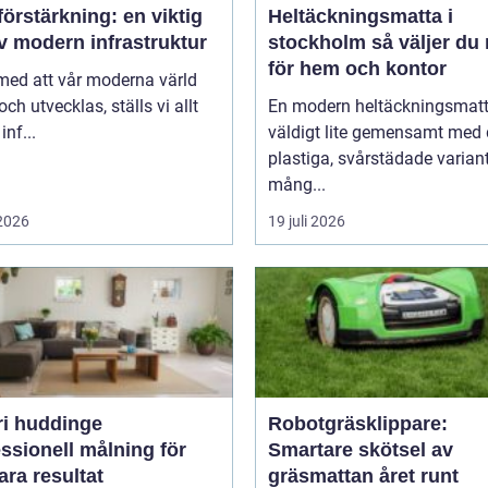
örstärkning: en viktig
Heltäckningsmatta i
v modern infrastruktur
stockholm så väljer du rätt
för hem och kontor
 med att vår moderna värld
och utvecklas, ställs vi allt
En modern heltäckningsmatt
inf...
väldigt lite gemensamt med
plastiga, svårstädade varian
mång...
 2026
19 juli 2026
ri huddinge
Robotgräsklippare:
ssionell målning för
Smartare skötsel av
ara resultat
gräsmattan året runt