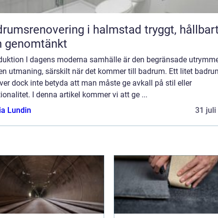
umsrenovering i halmstad tryggt, hållbart
h genomtänkt
oduktion I dagens moderna samhälle är den begränsade utrymm
en utmaning, särskilt när det kommer till badrum. Ett litet badr
er dock inte betyda att man måste ge avkall på stil eller
ionalitet. I denna artikel kommer vi att ge ...
ia Lundin
31 jul