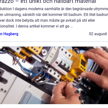
razzo – ett unikt och hållbart material
oduktion I dagens moderna samhälle är den begränsade utrymm
en utmaning, särskilt när det kommer till badrum. Ett litet badr
er dock inte betyda att man måste ge avkall på stil eller
ionalitet. I denna artikel kommer vi att ge ...
n Hagberg
02 augusti