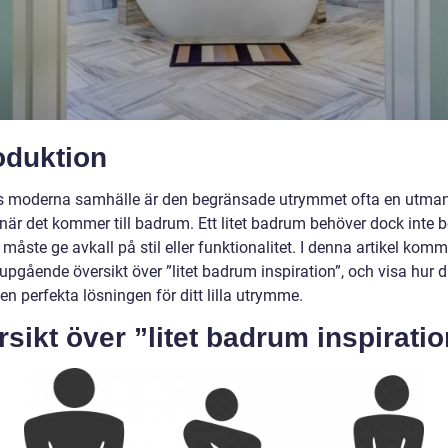
oduktion
s moderna samhälle är den begränsade utrymmet ofta en utman
 när det kommer till badrum. Ett litet badrum behöver dock inte 
måste ge avkall på stil eller funktionalitet. I denna artikel komme
upgående översikt över ”litet badrum inspiration”, och visa hur 
n perfekta lösningen för ditt lilla utrymme.
sikt över ”litet badrum inspirati