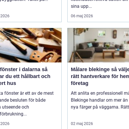
sina upp...
 2026
06 maj 2026
fönster i dalarna så
Målare blekinge så väljer du
r du ett hållbart och
rätt hantverkare för he
ert hus
företag
ta fönster är ett av de mest
Att anlita en professionell må
ande besluten för både
Blekinge handlar om mer än 
s utseende och
nya färger på väggarna. Rätt 
förbrukning...
 2026
02 maj 2026