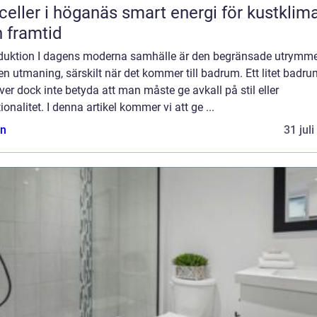
r i höganäs smart energi för kustklimat
 framtid
oduktion I dagens moderna samhälle är den begränsade utrymm
en utmaning, särskilt när det kommer till badrum. Ett litet badr
er dock inte betyda att man måste ge avkall på stil eller
ionalitet. I denna artikel kommer vi att ge ...
n
31 jul