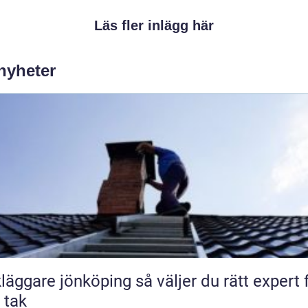
Läs fler inlägg här
 nyheter
are jönköping så väljer du rätt expert för
t tak