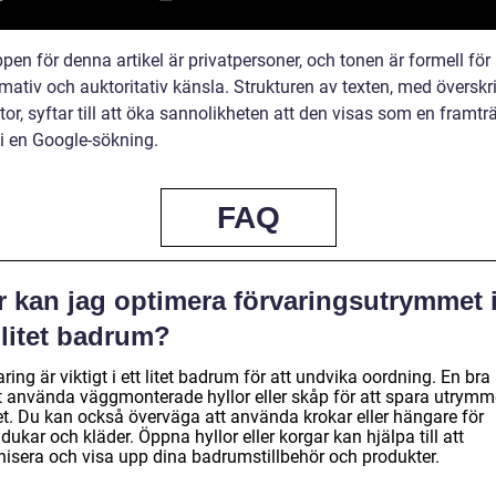
en för denna artikel är privatpersoner, och tonen är formell för 
mativ och auktoritativ känsla. Strukturen av texten, med överskri
tor, syftar till att öka sannolikheten att den visas som en framt
 i en Google-sökning.
FAQ
r kan jag optimera förvaringsutrymmet 
 litet badrum?
ring är viktigt i ett litet badrum för att undvika oordning. En bra
tt använda väggmonterade hyllor eller skåp för att spara utrym
et. Du kan också överväga att använda krokar eller hängare för
ukar och kläder. Öppna hyllor eller korgar kan hjälpa till att
nisera och visa upp dina badrumstillbehör och produkter.