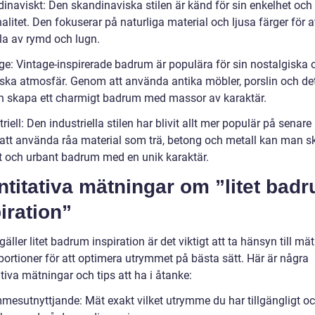
dinaviskt: Den skandinaviska stilen är känd för sin enkelhet och
alitet. Den fokuserar på naturliga material och ljusa färger för 
la av rymd och lugn.
age: Vintage-inspirerade badrum är populära för sin nostalgiska 
ska atmosfär. Genom att använda antika möbler, porslin och det
 skapa ett charmigt badrum med massor av karaktär.
triell: Den industriella stilen har blivit allt mer populär på senare 
tt använda råa material som trä, betong och metall kan man s
 och urbant badrum med en unik karaktär.
titativa mätningar om ”litet bad
iration”
gäller litet badrum inspiration är det viktigt att ta hänsyn till mä
portioner för att optimera utrymmet på bästa sätt. Här är några
tiva mätningar och tips att ha i åtanke:
mmesutnyttjande: Mät exakt vilket utrymme du har tillgängligt o