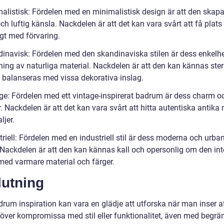
malistisk: Fördelen med en minimalistisk design är att den skapa
h luftig känsla. Nackdelen är att det kan vara svårt att få plat
ligt med förvaring.
dinavisk: Fördelen med den skandinaviska stilen är dess enkelh
ing av naturliga material. Nackdelen är att den kan kännas ster
e balanseras med vissa dekorativa inslag.
age: Fördelen med ett vintage-inspirerat badrum är dess charm o
. Nackdelen är att det kan vara svårt att hitta autentiska antika
ljer.
triell: Fördelen med en industriell stil är dess moderna och urba
 Nackdelen är att den kan kännas kall och opersonlig om den int
med varmare material och färger.
lutning
adrum inspiration kan vara en glädje att utforska när man inser 
höver kompromissa med stil eller funktionalitet, även med begrä