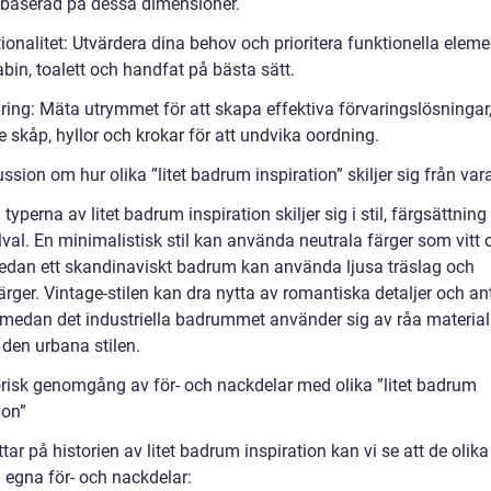
 baserad på dessa dimensioner.
ionalitet: Utvärdera dina behov och prioritera funktionella elem
bin, toalett och handfat på bästa sätt.
aring: Mäta utrymmet för att skapa effektiva förvaringslösningar
e skåp, hyllor och krokar för att undvika oordning.
ssion om hur olika ”litet badrum inspiration” skiljer sig från va
 typerna av litet badrum inspiration skiljer sig i stil, färgsättning
val. En minimalistisk stil kan använda neutrala färger som vitt 
medan ett skandinaviskt badrum kan använda ljusa träslag och
ärger. Vintage-stilen kan dra nytta av romantiska detaljer och an
 medan det industriella badrummet använder sig av råa materia
 den urbana stilen.
orisk genomgång av för- och nackdelar med olika ”litet badrum
ion”
ittar på historien av litet badrum inspiration kan vi se att de olika
 egna för- och nackdelar: