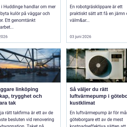
i i Huddinge handlar om mer
En robotgräsklippare är ett
 byta kulör på väggar och
praktiskt sätt att få en jämn
er. Ett genomtänkt
välm&ar...
arbet...
 2026
03 juni 2026
äggare linköping
Så väljer du rätt
kap, trygghet och
luftvärmepump i göteb
ara tak
kustklimat
lja rätt takfirma är ett av de
En luftvärmepump är för m
aste besluten vid renovering
göteborgare ett av de mest
nybyggnation. Taket på...
kostnadseffektiva sätten att