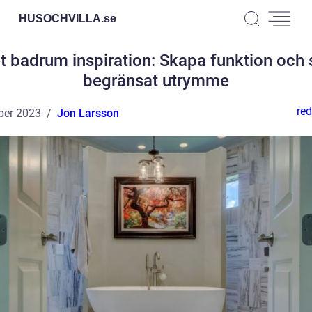
HUSOCHVILLA.
se
et badrum inspiration: Skapa funktion och st
begränsat utrymme
red
ber 2023
Jon Larsson