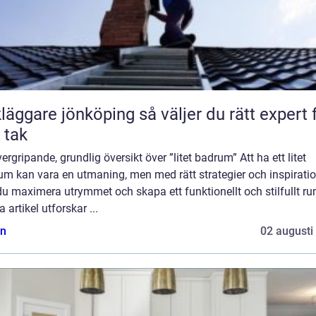
are jönköping så väljer du rätt expert för
t tak
ergripande, grundlig översikt över ”litet badrum” Att ha ett litet
um kan vara en utmaning, men med rätt strategier och inspirati
u maximera utrymmet och skapa ett funktionellt och stilfullt rum
 artikel utforskar ...
n
02 augusti