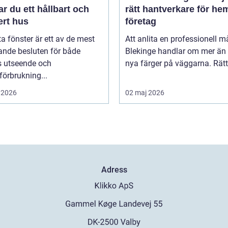
r du ett hållbart och
rätt hantverkare för he
ert hus
företag
ta fönster är ett av de mest
Att anlita en professionell må
ande besluten för både
Blekinge handlar om mer än 
s utseende och
nya färger på väggarna. Rätt 
förbrukning...
 2026
02 maj 2026
Adress