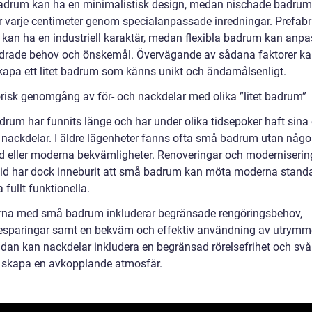
adrum kan ha en minimalistisk design, medan nischade badrum
ar varje centimeter genom specialanpassade inredningar. Prefabr
kan ha en industriell karaktär, medan flexibla badrum kan anp
ndrade behov och önskemål. Övervägande av sådana faktorer ka
 skapa ett litet badrum som känns unikt och ändamålsenligt.
orisk genomgång av för- och nackdelar med olika ”litet badrum”
rum har funnits länge och har under olika tidsepoker haft sina
h nackdelar. I äldre lägenheter fanns ofta små badrum utan någon
d eller moderna bekvämligheter. Renoveringar och moderniserin
tid har dock inneburit att små badrum kan möta moderna stand
 fullt funktionella.
rna med små badrum inkluderar begränsade rengöringsbehov,
esparingar samt en bekväm och effektiv användning av utrymme
idan kan nackdelar inkludera en begränsad rörelsefrihet och svå
 skapa en avkopplande atmosfär.