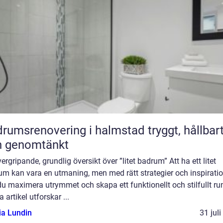
umsrenovering i halmstad tryggt, hållbart
h genomtänkt
ergripande, grundlig översikt över ”litet badrum” Att ha ett litet
um kan vara en utmaning, men med rätt strategier och inspirati
u maximera utrymmet och skapa ett funktionellt och stilfullt rum
 artikel utforskar ...
ia Lundin
31 jul