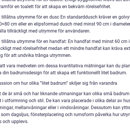
amför en toalett för att skapa en bekväm rörelsefrihet.
t tillåtna utrymme för en dusc En standarddusch kräver en golvy
0×80 cm eller en elipsformad dusch med minst 90 cm i diameter 
älla tillräckligt med utrymme för användaren.
t tillåtna utrymme för en handfat: En handfat med minst 60 cm i
räckligt med rörelsefrihet medan ett mindre handfat kan kräva ex
ng för att undvika trånga utrymmen.
tt vara medveten om dessa kvantitativa mätningar kan du pla
 din badrumsdesign för att skapa ett funktionellt litet badrum.
ssion om hur olika ”litet badrum” skiljer sig från varandra
tt de är små och har liknande utmaningar kan olika små badrum 
 i utformning och stil. De kan vara placerade i olika delar av hu
åningar, mellanvåningar eller i vindsvåningar. Dessutom kan yttr
r som dagsljus, fönsterplacering och rumsform påverka hur ut
 och upplevs.