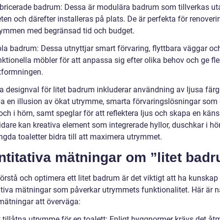
abricerade badrum: Dessa är modulära badrum som tillverkas ut
ten och därefter installeras på plats. De är perfekta för renoveri
ymmen med begränsad tid och budget.
bla badrum: Dessa utnyttjar smart förvaring, flyttbara väggar oc
ktionella möbler för att anpassa sig efter olika behov och ge flex
tformningen.
a designval för litet badrum inkluderar användning av ljusa färg
pa en illusion av ökat utrymme, smarta förvaringslösningar som
ch i hörn, samt speglar för att reflektera ljus och skapa en käns
idare kan kreativa element som integrerade hyllor, duschkar i hö
gda toaletter bidra till att maximera utrymmet.
titativa mätningar om ”litet bad
förstå och optimera ett litet badrum är det viktigt att ha kunska
ativa mätningar som påverkar utrymmets funktionalitet. Här är 
 mätningar att överväga:
 tillåtna utrymme för en toalett: Enligt byggnormer krävs det åt