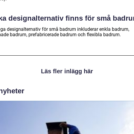
lka designalternativ finns för små badr
iga designalternativ för små badrum inkluderar enkla badrum,
hade badrum, prefabricerade badrum och flexibla badrum.
Läs fler inlägg här
 nyheter