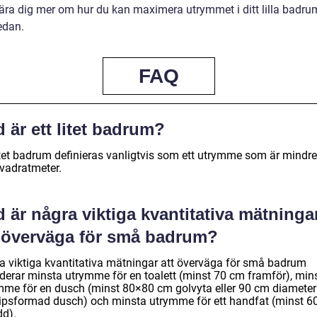
lära dig mer om hur du kan maximera utrymmet i ditt lilla badrum
edan.
FAQ
 är ett litet badrum?
litet badrum definieras vanligtvis som ett utrymme som är mindr
kvadratmeter.
 är några viktiga kvantitativa mätninga
t överväga för små badrum?
a viktiga kvantitativa mätningar att överväga för små badrum
uderar minsta utrymme för en toalett (minst 70 cm framför), min
mme för en dusch (minst 80×80 cm golvyta eller 90 cm diameter
lipsformad dusch) och minsta utrymme för ett handfat (minst 6
dd).