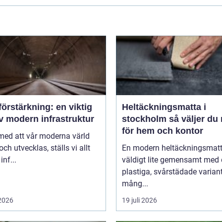
örstärkning: en viktig
Heltäckningsmatta i
v modern infrastruktur
stockholm så väljer du rätt
för hem och kontor
 med att vår moderna värld
och utvecklas, ställs vi allt
En modern heltäckningsmatt
inf...
väldigt lite gemensamt med
plastiga, svårstädade varian
mång...
 2026
19 juli 2026