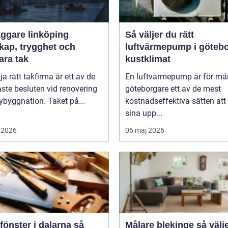
äggare linköping
Så väljer du rätt
kap, trygghet och
luftvärmepump i göteb
ara tak
kustklimat
lja rätt takfirma är ett av de
En luftvärmepump är för m
aste besluten vid renovering
göteborgare ett av de mest
nybyggnation. Taket på...
kostnadseffektiva sätten att
sina upp...
 2026
06 maj 2026
fönster i dalarna så
Målare blekinge så väljer du