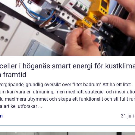
r i höganäs smart energi för kustklimat
 framtid
ergripande, grundlig översikt över ”litet badrum” Att ha ett litet
um kan vara en utmaning, men med rätt strategier och inspirati
u maximera utrymmet och skapa ett funktionellt och stilfullt rum
 artikel utforskar ...
n
31 jul