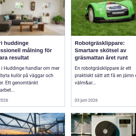
ri huddinge
Robotgräsklippare:
ssionell målning för
Smartare skötsel av
ara resultat
gräsmattan året runt
i i Huddinge handlar om mer
En robotgräsklippare är ett
 byta kulör på väggar och
praktiskt sätt att få en jämn
er. Ett genomtänkt
välm&ar...
arbet...
 2026
03 juni 2026