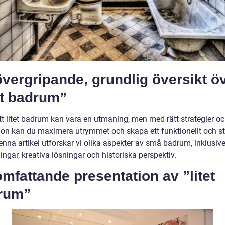
vergripande, grundlig översikt ö
et badrum”
ett litet badrum kan vara en utmaning, men med rätt strategier o
tion kan du maximera utrymmet och skapa ett funktionellt och sti
enna artikel utforskar vi olika aspekter av små badrum, inklusiv
ngar, kreativa lösningar och historiska perspektiv.
mfattande presentation av ”litet
rum”