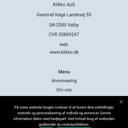
web:
www.klikko.dk
Menu
Annonsering
Om oss
Cookies
På vores website bruges cookies til at huske dine indstillinger,
Kontakta oss
statistik og personalisering af indhold og annoncer. Denne
Sitemap
information deles med tredjepart. Ved fortsat brug af websiden
godkender du cookiepolitikken.