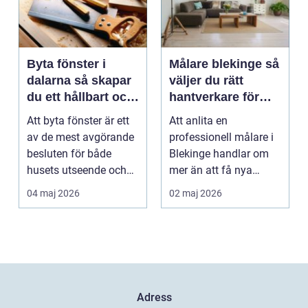
Byta fönster i
Målare blekinge så
dalarna så skapar
väljer du rätt
du ett hållbart och
hantverkare för
vackert hus
hem och företag
Att byta fönster är ett
Att anlita en
av de mest avgörande
professionell målare i
besluten för både
Blekinge handlar om
husets utseende och
mer än att få nya
energiförbrukning...
färger på väggarna.
04 maj 2026
02 maj 2026
Rätt ...
Adress