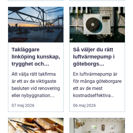
Takläggare
Så väljer du rätt
linköping kunskap,
luftvärmepump i
trygghet och
göteborgs
hållbara tak
kustklimat
Att välja rätt takfirma
En luftvärmepump är
är ett av de viktigaste
för många göteborgare
besluten vid renovering
ett av de mest
eller nybyggnation.
kostnadseffektiva
Taket på...
sätten att sänka sina
07 maj 2026
06 maj 2026
upp...