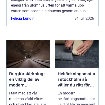
energi från utomhusluften för att värma upp
vatten som sedan distribueras genom ett hus.
Denna teknologi blir alltmer po...
Felicia Lundin
31 juli 2026
Bergförstärkning:
Heltäckningsmatta
en viktig del av
i stockholm så
modern
väljer du rätt för
infrastruktur
hem och kontor
I takt med att vår
En modern
moderna värld växer
heltäckningsmatta har
och utvecklas, ställs vi
väldigt lite gemensamt