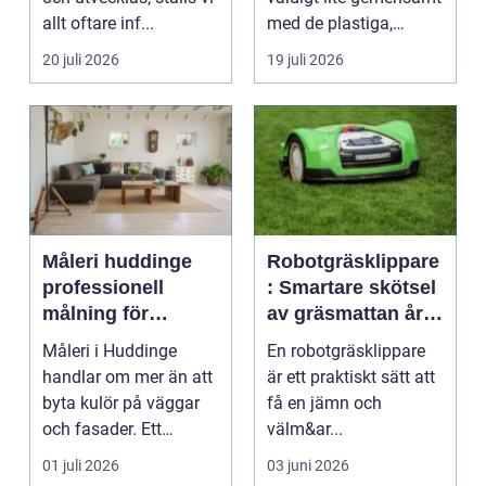
allt oftare inf...
med de plastiga,
svårstädade
20 juli 2026
19 juli 2026
varianterna mång...
Måleri huddinge
Robotgräsklippare
professionell
: Smartare skötsel
målning för
av gräsmattan året
hållbara resultat
runt
Måleri i Huddinge
En robotgräsklippare
handlar om mer än att
är ett praktiskt sätt att
byta kulör på väggar
få en jämn och
och fasader. Ett
välm&ar...
genomtänkt
01 juli 2026
03 juni 2026
måleriarbet...