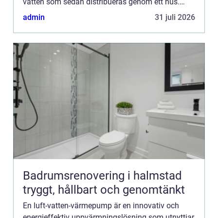
vatten som sedan distribueras genom ett hus.
Denna teknologi blir alltmer po...
admin
31 juli 2026
Badrumsrenovering i halmstad
tryggt, hållbart och genomtänkt
En luft-vatten-värmepump är en innovativ och
energieffektiv uppvärmningslösning som utnyttjar