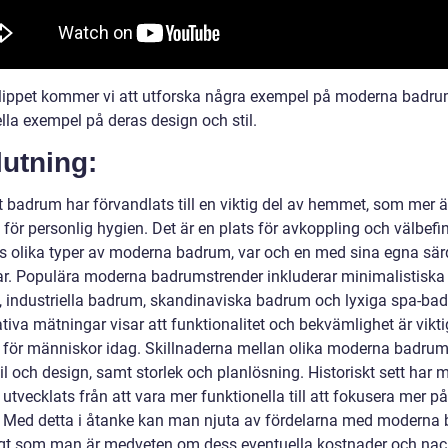
klippet kommer vi att utforska några exempel på moderna badr
lla exempel på deras design och stil.
utning:
 badrum har förvandlats till en viktig del av hemmet, som mer 
 för personlig hygien. Det är en plats för avkoppling och välbef
ns olika typer av moderna badrum, var och en med sina egna sär
lar. Populära moderna badrumstrender inkluderar minimalistiska
 industriella badrum, skandinaviska badrum och lyxiga spa-ba
tiva mätningar visar att funktionalitet och bekvämlighet är vikt
r för människor idag. Skillnaderna mellan olika moderna badrum 
il och design, samt storlek och planlösning. Historiskt sett har
tvecklats från att vara mer funktionella till att fokusera mer p
l. Med detta i åtanke kan man njuta av fördelarna med moderna
gt som man är medveten om dess eventuella kostnader och nack