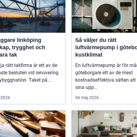
äggare linköping
Så väljer du rätt
kap, trygghet och
luftvärmepump i göteb
ara tak
kustklimat
lja rätt takfirma är ett av de
En luftvärmepump är för m
aste besluten vid renovering
göteborgare ett av de mest
nybyggnation. Taket på...
kostnadseffektiva sätten att
sina upp...
 2026
06 maj 2026