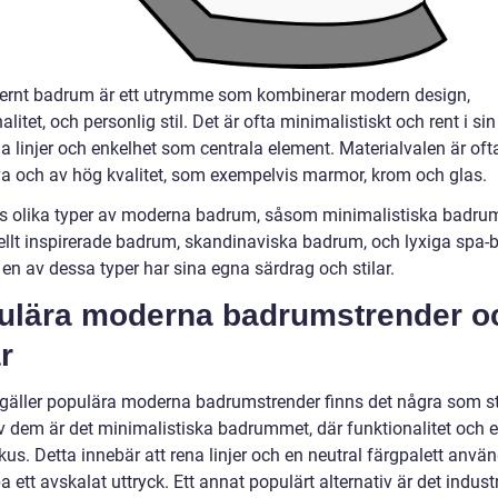
ernt badrum är ett utrymme som kombinerar modern design,
alitet, och personlig stil. Det är ofta minimalistiskt och rent i sin
a linjer och enkelhet som centrala element. Materialvalen är oft
va och av hög kvalitet, som exempelvis marmor, krom och glas.
ns olika typer av moderna badrum, såsom minimalistiska badru
iellt inspirerade badrum, skandinaviska badrum, och lyxiga spa
en av dessa typer har sina egna särdrag och stilar.
ulära moderna badrumstrender o
ar
 gäller populära moderna badrumstrender finns det några som st
av dem är det minimalistiska badrummet, där funktionalitet och 
okus. Detta innebär att rena linjer och en neutral färgpalett använ
a ett avskalat uttryck. Ett annat populärt alternativ är det industr