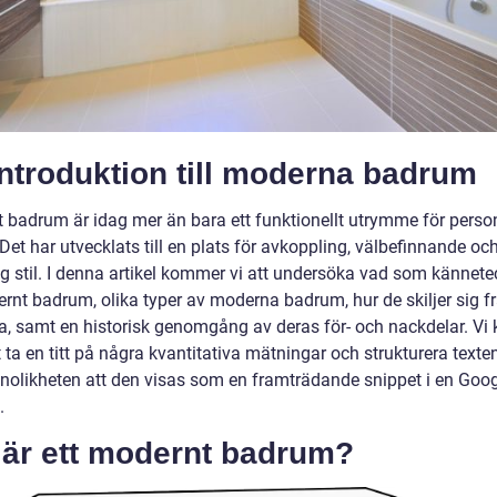
ntroduktion till moderna badrum
 badrum är idag mer än bara ett funktionellt utrymme för perso
Det har utvecklats till en plats för avkoppling, välbefinnande oc
ig stil. I denna artikel kommer vi att undersöka vad som kännet
ernt badrum, olika typer av moderna badrum, hur de skiljer sig f
a, samt en historisk genomgång av deras för- och nackdelar. V
 ta en titt på några kvantitativa mätningar och strukturera texten
nolikheten att den visas som en framträdande snippet i en Goog
.
 är ett modernt badrum?