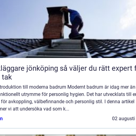
are jönköping så väljer du rätt expert för
t tak
ntroduktion till moderna badrum Modernt badrum är idag mer än
unktionellt utrymme för personlig hygien. Det har utvecklats till e
 för avkoppling, välbefinnande och personlig stil. I denna artikel
er vi att undersöka vad som k...
n
02 augusti