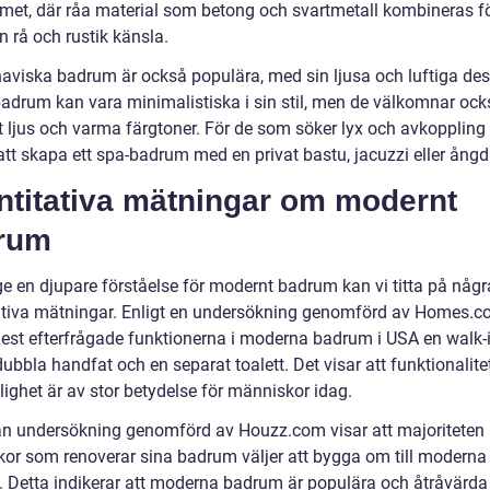
et, där råa material som betong och svartmetall kombineras fö
 rå och rustik känsla.
aviska badrum är också populära, med sin ljusa och luftiga des
adrum kan vara minimalistiska i sin stil, men de välkomnar ock
t ljus och varma färgtoner. För de som söker lyx och avkoppling 
 att skapa ett spa-badrum med en privat bastu, jacuzzi eller ång
ntitativa mätningar om modernt
rum
ge en djupare förståelse för modernt badrum kan vi titta på någr
ativa mätningar. Enligt en undersökning genomförd av Homes.co
mest efterfrågade funktionerna i moderna badrum i USA en walk-i
ubbla handfat och en separat toalett. Det visar att funktionalite
ighet är av stor betydelse för människor idag.
n undersökning genomförd av Houzz.com visar att majoriteten
or som renoverar sina badrum väljer att bygga om till moderna
 Detta indikerar att moderna badrum är populära och åtråvärda