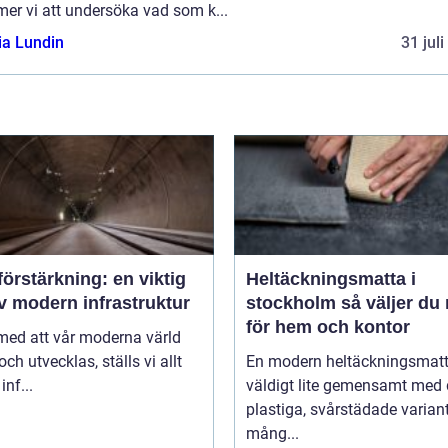
er vi att undersöka vad som k...
ia Lundin
31 jul
örstärkning: en viktig
Heltäckningsmatta i
v modern infrastruktur
stockholm så väljer du rätt
för hem och kontor
 med att vår moderna värld
och utvecklas, ställs vi allt
En modern heltäckningsmatt
inf...
väldigt lite gemensamt med
plastiga, svårstädade varian
mång...