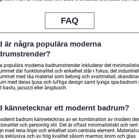
FAQ
d är några populära moderna
drumstrender?
a populära moderna badrumstrender inkluderar det minimalisti
mmet där funktionalitet och enkelhet står i fokus, det industriel
ummet med råa material som betong och svartmetall, skandina
um med deras ljusa och luftiga design samt lyxiga spa-badrum
t bastu, jacuzzi eller ångdusch.
d kännetecknar ett modernt badrum?
modernt badrum kännetecknas av en kombination av modern des
ionalitet och personlig stil. Det är oftast minimalistiskt och rent 
gn med rena linjer och enkelhet som centrala element. Materialv
fta exklusiva och av hög kvalitet såsom marmor, krom och glas.