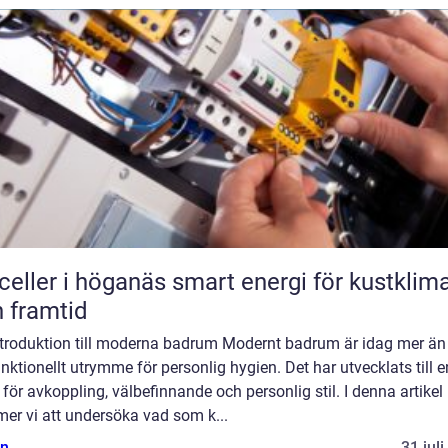
r i höganäs smart energi för kustklimat
 framtid
ntroduktion till moderna badrum Modernt badrum är idag mer än
unktionellt utrymme för personlig hygien. Det har utvecklats till e
 för avkoppling, välbefinnande och personlig stil. I denna artikel
er vi att undersöka vad som k...
n
31 jul