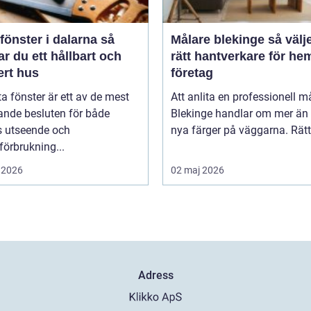
fönster i dalarna så
Målare blekinge så väljer du
r du ett hållbart och
rätt hantverkare för he
ert hus
företag
ta fönster är ett av de mest
Att anlita en professionell må
ande besluten för både
Blekinge handlar om mer än 
s utseende och
nya färger på väggarna. Rätt 
förbrukning...
 2026
02 maj 2026
Adress