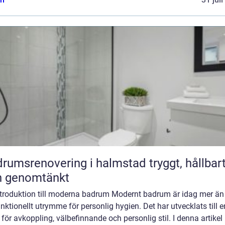
umsrenovering i halmstad tryggt, hållbart
h genomtänkt
ntroduktion till moderna badrum Modernt badrum är idag mer än
unktionellt utrymme för personlig hygien. Det har utvecklats till e
 för avkoppling, välbefinnande och personlig stil. I denna artikel