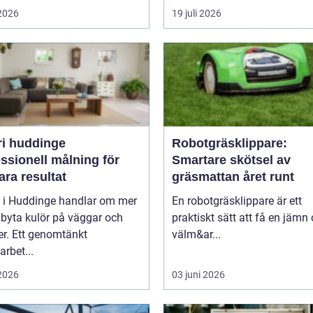
 2026
19 juli 2026
ri huddinge
Robotgräsklippare:
ssionell målning för
Smartare skötsel av
ara resultat
gräsmattan året runt
i i Huddinge handlar om mer
En robotgräsklippare är ett
 byta kulör på väggar och
praktiskt sätt att få en jämn
er. Ett genomtänkt
välm&ar...
arbet...
 2026
03 juni 2026