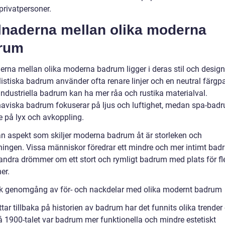
rivatpersoner.
llnaderna mellan olika moderna
rum
derna mellan olika moderna badrum ligger i deras stil och design
stiska badrum använder ofta renare linjer och en neutral färgpal
ndustriella badrum kan ha mer råa och rustika materialval.
aviska badrum fokuserar på ljus och luftighet, medan spa-badr
e på lyx och avkoppling.
n aspekt som skiljer moderna badrum åt är storleken och
ningen. Vissa människor föredrar ett mindre och mer intimt ba
ndra drömmer om ett stort och rymligt badrum med plats för fl
er.
sk genomgång av för- och nackdelar med olika modernt badrum
ittar tillbaka på historien av badrum har det funnits olika trender
På 1900-talet var badrum mer funktionella och mindre estetiskt