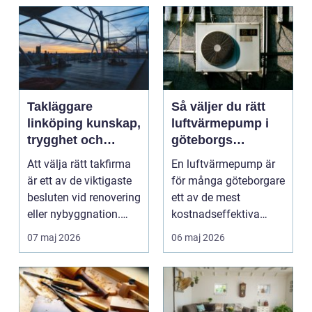
Takläggare
Så väljer du rätt
linköping kunskap,
luftvärmepump i
trygghet och
göteborgs
hållbara tak
kustklimat
Att välja rätt takfirma
En luftvärmepump är
är ett av de viktigaste
för många göteborgare
besluten vid renovering
ett av de mest
eller nybyggnation.
kostnadseffektiva
Taket på...
sätten att sänka sina
07 maj 2026
06 maj 2026
upp...