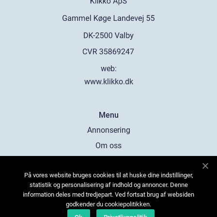
web:
www.klikko.dk
Menu
Annonsering
Om oss
Cookies
På vores website bruges cookies til at huske dine indstillinger,
Kontakta oss
statistik og personalisering af indhold og annoncer. Denne
Sitemap
information deles med tredjepart. Ved fortsat brug af websiden
godkender du cookiepolitikken.