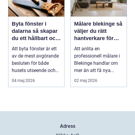
Byta fönster i
Målare blekinge så
dalarna så skapar
väljer du rätt
du ett hållbart och
hantverkare för
vackert hus
hem och företag
Att byta fönster är ett
Att anlita en
av de mest avgörande
professionell målare i
besluten för både
Blekinge handlar om
husets utseende och
mer än att få nya
energiförbrukning...
färger på väggarna.
04 maj 2026
02 maj 2026
Rätt ...
Adress