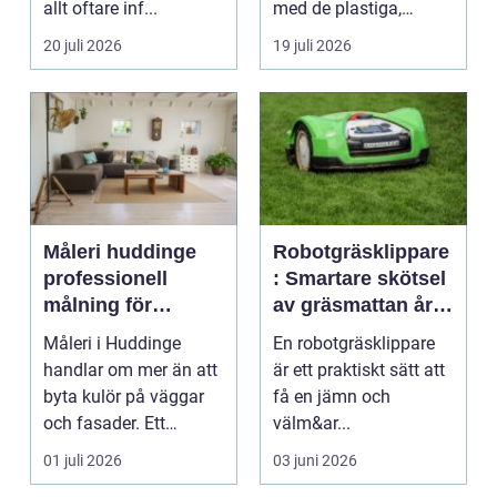
allt oftare inf...
med de plastiga,
svårstädade
20 juli 2026
19 juli 2026
varianterna mång...
Måleri huddinge
Robotgräsklippare
professionell
: Smartare skötsel
målning för
av gräsmattan året
hållbara resultat
runt
Måleri i Huddinge
En robotgräsklippare
handlar om mer än att
är ett praktiskt sätt att
byta kulör på väggar
få en jämn och
och fasader. Ett
välm&ar...
genomtänkt
01 juli 2026
03 juni 2026
måleriarbet...