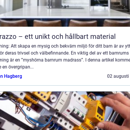
razzo – ett unikt och hållbart material
ning: Att skapa en mysig och bekväm miljö för ditt barn är av yt
för deras trivsel och välbefinnande. En viktig del av ett barnrums
dning är en ”myshörna barnrum madrass”. I denna artikel komme
e en övergripan...
n Hagberg
02 augusti