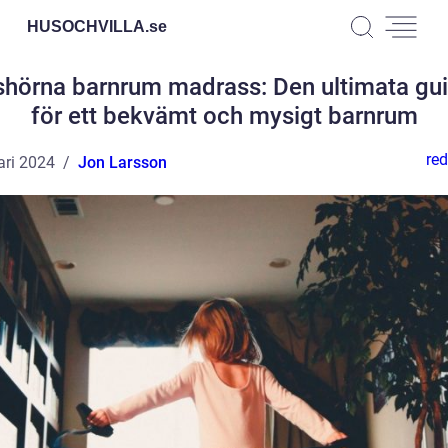
HUSOCHVILLA.
se
hörna barnrum madrass: Den ultimata gu
för ett bekvämt och mysigt barnrum
red
ari 2024
Jon Larsson