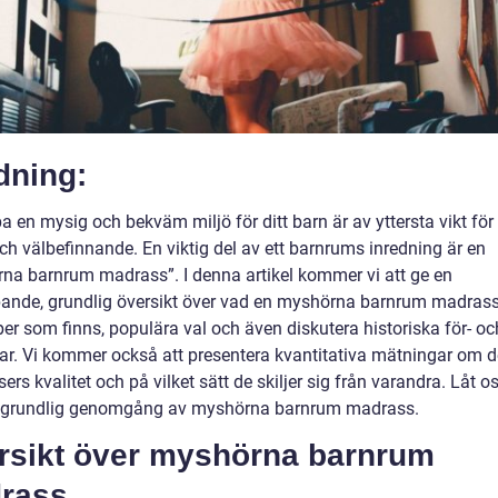
dning:
a en mysig och bekväm miljö för ditt barn är av yttersta vikt för
och välbefinnande. En viktig del av ett barnrums inredning är en
na barnrum madrass”. I denna artikel kommer vi att ge en
pande, grundlig översikt över vad en myshörna barnrum madrass
per som finns, populära val och även diskutera historiska för- oc
ar. Vi kommer också att presentera kvantitativa mätningar om 
rs kvalitet och på vilket sätt de skiljer sig från varandra. Låt o
 grundlig genomgång av myshörna barnrum madrass.
rsikt över myshörna barnrum
rass