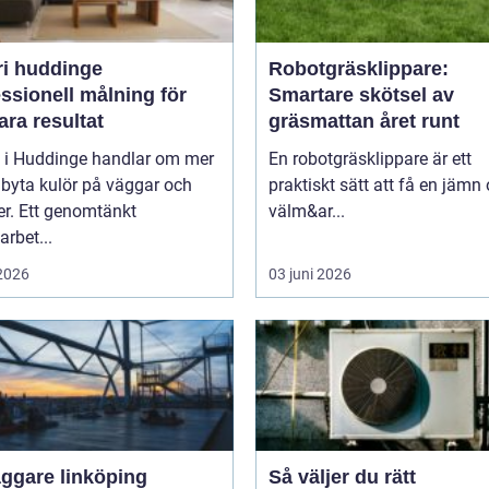
ri huddinge
Robotgräsklippare:
ssionell målning för
Smartare skötsel av
ara resultat
gräsmattan året runt
i i Huddinge handlar om mer
En robotgräsklippare är ett
 byta kulör på väggar och
praktiskt sätt att få en jämn
er. Ett genomtänkt
välm&ar...
arbet...
 2026
03 juni 2026
äggare linköping
Så väljer du rätt