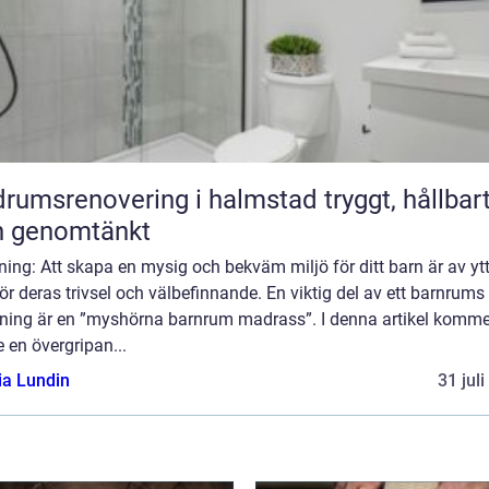
umsrenovering i halmstad tryggt, hållbart
h genomtänkt
ning: Att skapa en mysig och bekväm miljö för ditt barn är av yt
för deras trivsel och välbefinnande. En viktig del av ett barnrums
dning är en ”myshörna barnrum madrass”. I denna artikel komme
e en övergripan...
ia Lundin
31 jul