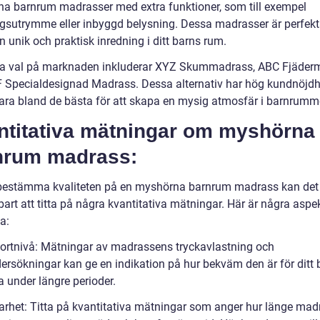
a barnrum madrasser med extra funktioner, som till exempel
ngsutrymme eller inbyggd belysning. Dessa madrasser är perfekta
 unik och praktisk inredning i ditt barns rum.
a val på marknaden inkluderar XYZ Skummadrass, ABC Fjäder
 Specialdesignad Madrass. Dessa alternativ har hög kundnöjdh
ara bland de bästa för att skapa en mysig atmosfär i barnrumm
ntitativa mätningar om myshörna
nrum madrass:
 bestämma kvaliteten på en myshörna barnrum madrass kan det
rt att titta på några kvantitativa mätningar. Här är några aspek
a:
ortnivå: Mätningar av madrassens tryckavlastning och
ersökningar kan ge en indikation på hur bekväm den är för ditt 
 under längre perioder.
barhet: Titta på kvantitativa mätningar som anger hur länge ma