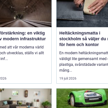
örstärkning: en viktig
Heltäckningsmatta i
v modern infrastruktur
stockholm så väljer du rätt
för hem och kontor
 med att vår moderna värld
och utvecklas, ställs vi allt
En modern heltäckningsmatt
inf...
väldigt lite gemensamt med
plastiga, svårstädade varian
mång...
 2026
19 juli 2026