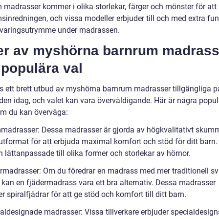
 madrasser kommer i olika storlekar, färger och mönster för at
sinredningen, och vissa modeller erbjuder till och med extra fun
varingsutrymme under madrassen.
er av myshörna barnrum madrass
 populära val
ns ett brett utbud av myshörna barnrum madrasser tillgängliga p
en idag, och valet kan vara överväldigande. Här är några popu
om du kan överväga:
madrasser: Dessa madrasser är gjorda av högkvalitativt skumm
utformat för att erbjuda maximal komfort och stöd för ditt barn.
h lättanpassade till olika former och storlekar av hörnor.
ermadrasser: Om du föredrar en madrass med mer traditionell sv
 kan en fjädermadrass vara ett bra alternativ. Dessa madrasser
 spiralfjädrar för att ge stöd och komfort till ditt barn.
ialdesignade madrasser: Vissa tillverkare erbjuder specialdesig