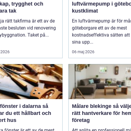
kap, trygghet och
luftvärmepump i göteb
ara tak
kustklimat
lja rätt takfirma är ett av de
En luftvärmepump är för m
aste besluten vid renovering
göteborgare ett av de mest
nybyggnation. Taket på...
kostnadseffektiva sätten att
sina upp...
 2026
06 maj 2026
fönster i dalarna så
Målare blekinge så väljer du
r du ett hållbart och
rätt hantverkare för he
ert hus
företag
ta fönster är ett av de mest
Att anlita en professionell må