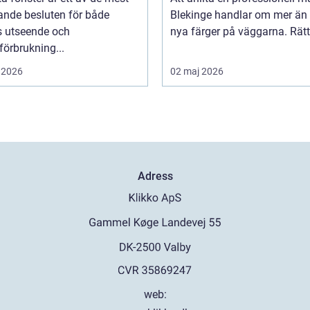
ande besluten för både
Blekinge handlar om mer än 
s utseende och
nya färger på väggarna. Rätt 
förbrukning...
 2026
02 maj 2026
Adress
web: