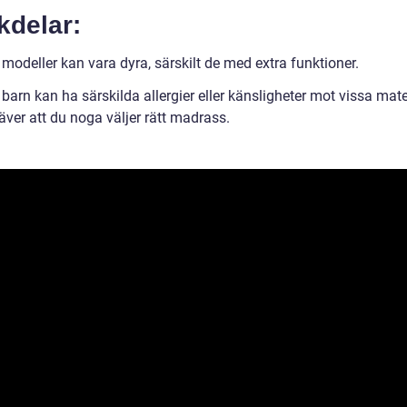
kdelar:
modeller kan vara dyra, särskilt de med extra funktioner.
barn kan ha särskilda allergier eller känsligheter mot vissa mater
räver att du noga väljer rätt madrass.