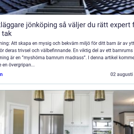
are jönköping så väljer du rätt expert för
t tak
ning: Att skapa en mysig och bekväm miljö för ditt barn är av yt
för deras trivsel och välbefinnande. En viktig del av ett barnrums
dning är en ”myshörna barnrum madrass”. I denna artikel komme
e en övergripan...
n
02 augusti