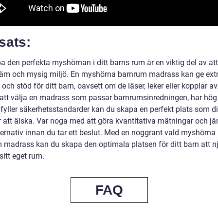
sats:
a den perfekta myshörnan i ditt barns rum är en viktig del av at
äm och mysig miljö. En myshörna barnrum madrass kan ge ext
och stöd för ditt barn, oavsett om de läser, leker eller kopplar av
tt välja en madrass som passar barnrumsinredningen, har hög 
fyller säkerhetsstandarder kan du skapa en perfekt plats som di
att älska. Var noga med att göra kvantitativa mätningar och j
lternativ innan du tar ett beslut. Med en noggrant vald myshörna
 madrass kan du skapa den optimala platsen för ditt barn att n
 sitt eget rum.
FAQ