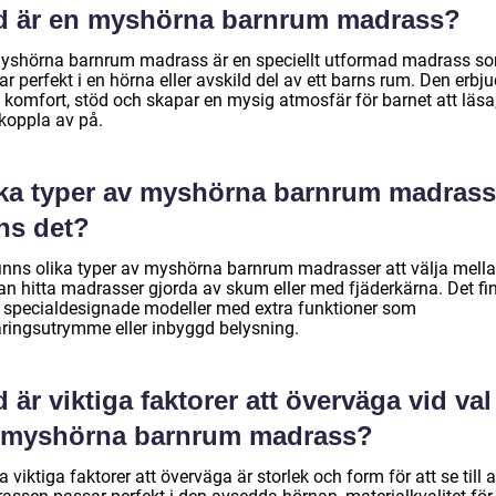
d är en myshörna barnrum madrass?
yshörna barnrum madrass är en speciellt utformad madrass s
r perfekt i en hörna eller avskild del av ett barns rum. Den erbju
 komfort, stöd och skapar en mysig atmosfär för barnet att läsa,
 koppla av på.
lka typer av myshörna barnrum madrass
ns det?
finns olika typer av myshörna barnrum madrasser att välja mella
an hitta madrasser gjorda av skum eller med fjäderkärna. Det fi
 specialdesignade modeller med extra funktioner som
aringsutrymme eller inbyggd belysning.
 är viktiga faktorer att överväga vid val
 myshörna barnrum madrass?
 viktiga faktorer att överväga är storlek och form för att se till a