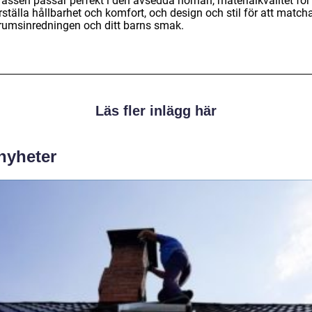
assen passar perfekt i den avsedda hörnan, materialkvalitet för 
ställa hållbarhet och komfort, och design och stil för att match
rumsinredningen och ditt barns smak.
Läs fler inlägg här
 nyheter