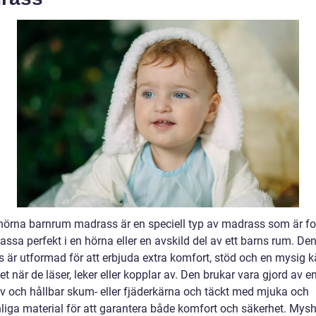
örna barnrum madrass är en speciell typ av madrass som är f
passa perfekt i en hörna eller en avskild del av ett barns rum. De
 är utformad för att erbjuda extra komfort, stöd och en mysig k
et när de läser, leker eller kopplar av. Den brukar vara gjord av e
tiv och hållbar skum- eller fjäderkärna och täckt med mjuka och
liga material för att garantera både komfort och säkerhet. Mys