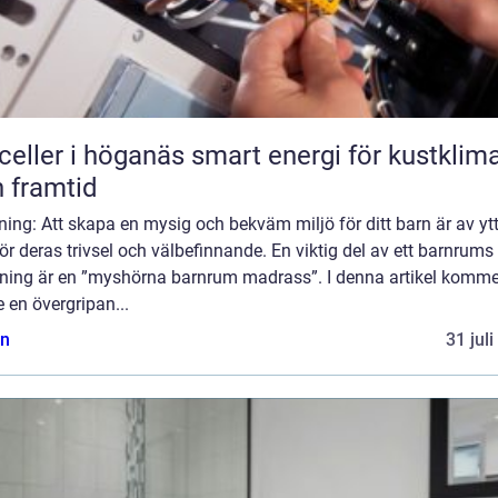
r i höganäs smart energi för kustklimat
 framtid
ning: Att skapa en mysig och bekväm miljö för ditt barn är av yt
för deras trivsel och välbefinnande. En viktig del av ett barnrums
dning är en ”myshörna barnrum madrass”. I denna artikel komme
e en övergripan...
n
31 jul