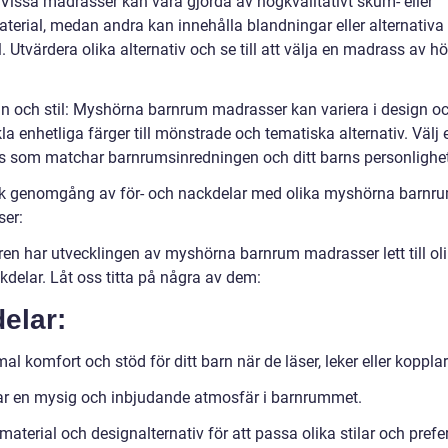
 Vissa madrasser kan vara gjorda av högkvalitativt skum- eller
aterial, medan andra kan innehålla blandningar eller alternativa
. Utvärdera olika alternativ och se till att välja en madrass av h
gn och stil: Myshörna barnrum madrasser kan variera i design och
la enhetliga färger till mönstrade och tematiska alternativ. Välj 
 som matchar barnrumsinredningen och ditt barns personlighet
sk genomgång av för- och nackdelar med olika myshörna barnr
er:
ren har utvecklingen av myshörna barnrum madrasser lett till oli
kdelar. Låt oss titta på några av dem:
elar:
l komfort och stöd för ditt barn när de läser, leker eller kopplar
r en mysig och inbjudande atmosfär i barnrummet.
material och designalternativ för att passa olika stilar och prefe