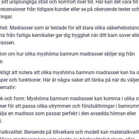
 sitt ursprungliga stöd och komfort över tid. Här kan det vara till
 recensioner från tidigare kunder eller se på oberoende tester oc
ingar.
rhet: Madrasser som är testade för att klara olika säkerhetsstan
ria från farliga kemikalier ger dig trygghet när ditt barn sover elle
rassen.
ion om hur olika myshörna barnrum madrasser skiljer sig från
a:
viktigt att notera att olika myshörna barnrum madrasser kan ha o
per och funktioner. Här är några saker att tänka på när du välje
ternativ:
lek och form: Myshörna barnrum madrasser kan komma i olika st
mer för att passa olika utrymmen och förutsättningar i barnrum
 välja en madrass som passar perfekt i den avsedda hörnan eller
.
ialkvalitet: Beroende på tillverkare och modell kan materialkvali