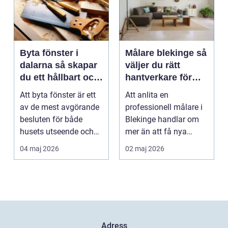
Byta fönster i
Målare blekinge så
dalarna så skapar
väljer du rätt
du ett hållbart och
hantverkare för
vackert hus
hem och företag
Att byta fönster är ett
Att anlita en
av de mest avgörande
professionell målare i
besluten för både
Blekinge handlar om
husets utseende och
mer än att få nya
energiförbrukning...
färger på väggarna.
04 maj 2026
02 maj 2026
Rätt ...
Adress