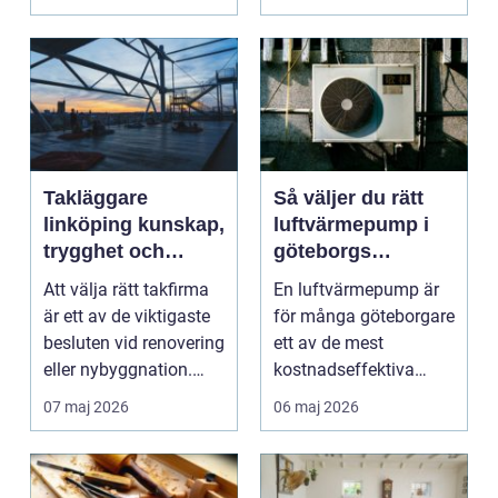
måleriarbet...
Takläggare
Så väljer du rätt
linköping kunskap,
luftvärmepump i
trygghet och
göteborgs
hållbara tak
kustklimat
Att välja rätt takfirma
En luftvärmepump är
är ett av de viktigaste
för många göteborgare
besluten vid renovering
ett av de mest
eller nybyggnation.
kostnadseffektiva
Taket på...
sätten att sänka sina
07 maj 2026
06 maj 2026
upp...