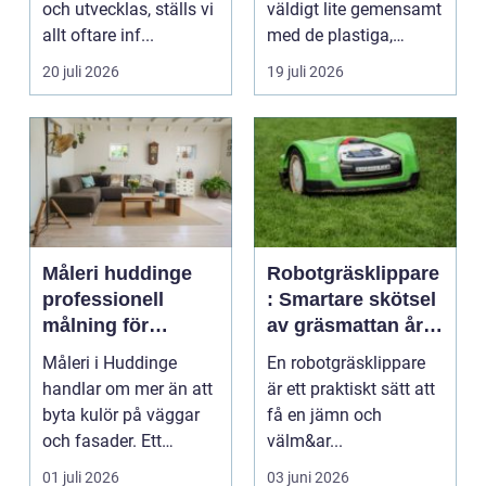
och utvecklas, ställs vi
väldigt lite gemensamt
allt oftare inf...
med de plastiga,
svårstädade
20 juli 2026
19 juli 2026
varianterna mång...
Måleri huddinge
Robotgräsklippare
professionell
: Smartare skötsel
målning för
av gräsmattan året
hållbara resultat
runt
Måleri i Huddinge
En robotgräsklippare
handlar om mer än att
är ett praktiskt sätt att
byta kulör på väggar
få en jämn och
och fasader. Ett
välm&ar...
genomtänkt
01 juli 2026
03 juni 2026