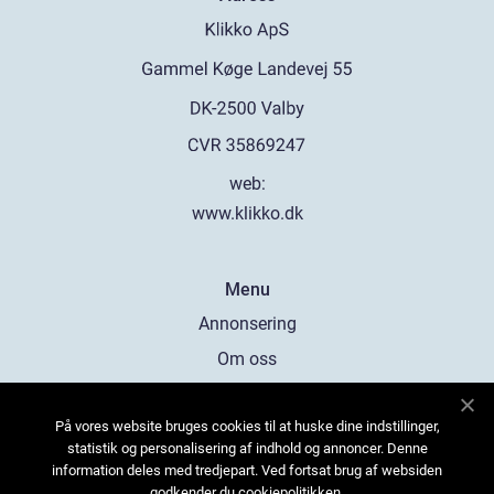
web:
www.klikko.dk
Menu
Annonsering
Om oss
Cookies
På vores website bruges cookies til at huske dine indstillinger,
Kontakta oss
statistik og personalisering af indhold og annoncer. Denne
Sitemap
information deles med tredjepart. Ved fortsat brug af websiden
godkender du cookiepolitikken.