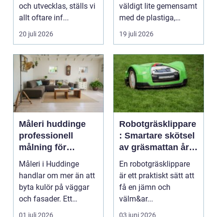
och utvecklas, ställs vi
väldigt lite gemensamt
allt oftare inf...
med de plastiga,
svårstädade
20 juli 2026
19 juli 2026
varianterna mång...
Måleri huddinge
Robotgräsklippare
professionell
: Smartare skötsel
målning för
av gräsmattan året
hållbara resultat
runt
Måleri i Huddinge
En robotgräsklippare
handlar om mer än att
är ett praktiskt sätt att
byta kulör på väggar
få en jämn och
och fasader. Ett
välm&ar...
genomtänkt
01 juli 2026
03 juni 2026