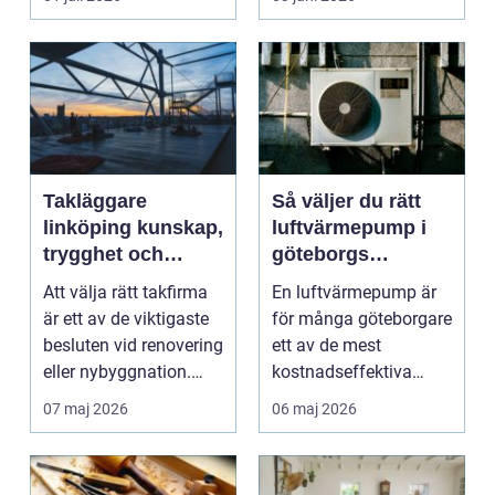
måleriarbet...
Takläggare
Så väljer du rätt
linköping kunskap,
luftvärmepump i
trygghet och
göteborgs
hållbara tak
kustklimat
Att välja rätt takfirma
En luftvärmepump är
är ett av de viktigaste
för många göteborgare
besluten vid renovering
ett av de mest
eller nybyggnation.
kostnadseffektiva
Taket på...
sätten att sänka sina
07 maj 2026
06 maj 2026
upp...