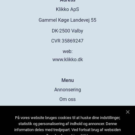
web:
www.klikko.dk
Menu
Annonsering
Om oss
Cookies
På vores website bruges cookies til at huske dine indstillinger,
Kontakta oss
statistik og personalisering af indhold og annoncer. Denne
Sitemap
information deles med tredjepart. Ved fortsat brug af websiden