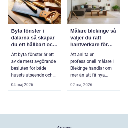
Byta fönster i
Målare blekinge så
dalarna så skapar
väljer du rätt
du ett hållbart och
hantverkare för
vackert hus
hem och företag
Att byta fönster är ett
Att anlita en
av de mest avgörande
professionell målare i
besluten för både
Blekinge handlar om
husets utseende och
mer än att få nya
energiförbrukning...
färger på väggarna.
04 maj 2026
02 maj 2026
Rätt ...
Adress