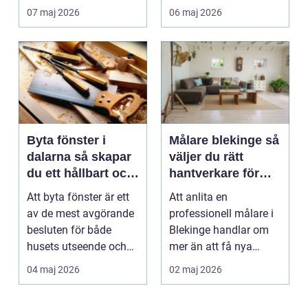
Taket på...
sätten att sänka sina
07 maj 2026
06 maj 2026
upp...
Byta fönster i
Målare blekinge så
dalarna så skapar
väljer du rätt
du ett hållbart och
hantverkare för
vackert hus
hem och företag
Att byta fönster är ett
Att anlita en
av de mest avgörande
professionell målare i
besluten för både
Blekinge handlar om
husets utseende och
mer än att få nya
energiförbrukning...
färger på väggarna.
04 maj 2026
02 maj 2026
Rätt ...