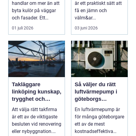
handlar om mer än att
är ett praktiskt sätt att
byta kulör på väggar
få en jämn och
och fasader. Ett
välm&ar...
genomtänkt
01 juli 2026
03 juni 2026
måleriarbet...
Takläggare
Så väljer du rätt
linköping kunskap,
luftvärmepump i
trygghet och
göteborgs
hållbara tak
kustklimat
Att välja rätt takfirma
En luftvärmepump är
är ett av de viktigaste
för många göteborgare
besluten vid renovering
ett av de mest
eller nybyggnation.
kostnadseffektiva