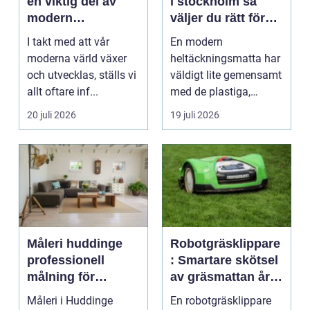
en viktig del av
i stockholm så
modern
väljer du rätt för
infrastruktur
hem och kontor
I takt med att vår
En modern
moderna värld växer
heltäckningsmatta har
och utvecklas, ställs vi
väldigt lite gemensamt
allt oftare inf...
med de plastiga,
svårstädade
20 juli 2026
19 juli 2026
varianterna mång...
Måleri huddinge
Robotgräsklippare
professionell
: Smartare skötsel
målning för
av gräsmattan året
hållbara resultat
runt
Måleri i Huddinge
En robotgräsklippare