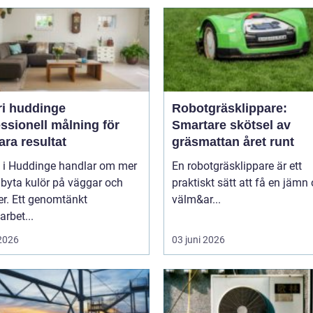
ri huddinge
Robotgräsklippare:
ssionell målning för
Smartare skötsel av
ara resultat
gräsmattan året runt
i i Huddinge handlar om mer
En robotgräsklippare är ett
 byta kulör på väggar och
praktiskt sätt att få en jämn
er. Ett genomtänkt
välm&ar...
arbet...
 2026
03 juni 2026