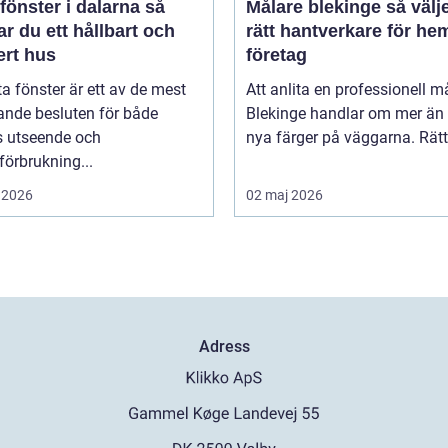
fönster i dalarna så
Målare blekinge så väljer du
r du ett hållbart och
rätt hantverkare för he
ert hus
företag
ta fönster är ett av de mest
Att anlita en professionell må
ande besluten för både
Blekinge handlar om mer än 
s utseende och
nya färger på väggarna. Rätt 
förbrukning...
 2026
02 maj 2026
Adress