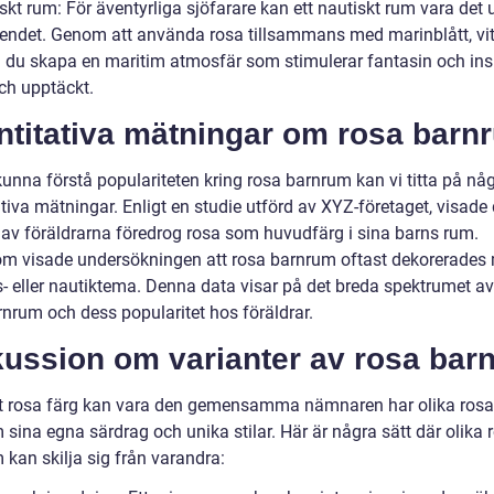
skt rum: För äventyrliga sjöfarare kan ett nautiskt rum vara det 
ndet. Genom att använda rosa tillsammans med marinblått, vit
n du skapa en maritim atmosfär som stimulerar fantasin och ins
 och upptäckt.
ntitativa mätningar om rosa barn
kunna förstå populariteten kring rosa barnrum kan vi titta på nå
tiva mätningar. Enligt en studie utförd av XYZ-företaget, visade 
 av föräldrarna föredrog rosa som huvudfärg i sina barns rum.
m visade undersökningen att rosa barnrum oftast dekorerades
s- eller nautiktema. Denna data visar på det breda spektrumet av
rnrum och dess popularitet hos föräldrar.
kussion om varianter av rosa bar
tt rosa färg kan vara den gemensamma nämnaren har olika rosa
sina egna särdrag och unika stilar. Här är några sätt där olika 
 kan skilja sig från varandra: