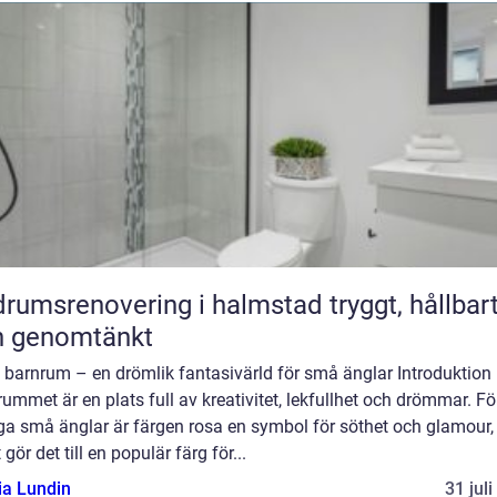
umsrenovering i halmstad tryggt, hållbart
h genomtänkt
 barnrum – en drömlik fantasivärld för små änglar Introduktion
ummet är en plats full av kreativitet, lekfullhet och drömmar. Fö
a små änglar är färgen rosa en symbol för söthet och glamour,
t gör det till en populär färg för...
ia Lundin
31 jul