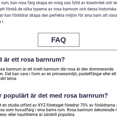
 rum, kan rosa färg skapa en rosig oas fylld av kreativitet och le
tt förstå de olika typerna av rosa barnrum och deras historiska 
ar kan föräldrar skapa den perfekta miljön för sina barn att väx
i.
FAQ
d är ett rosa barnrum?
rosa barnrum är ett inrett barnrum där rosa är den dominerande
n. Det kan vara i form av en prinsessmiljö, pastellfärger eller ett
iskt tema.
r populärt är det med rosa barnrum?
t en studie utförd av XYZ-företaget föredrar 70% av föräldrarna 
osa som huvudfärg i sina barns rum. Rosa barnrum dekorerade
ess- eller nautiktema är särskilt populära.