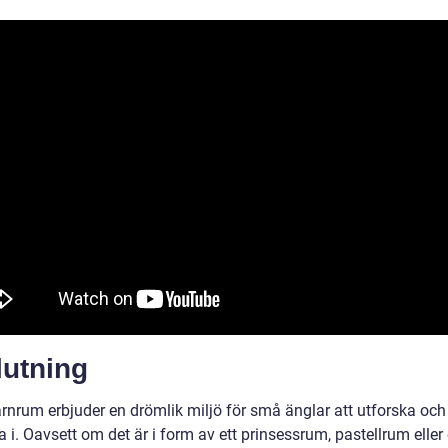
lutning
rnrum erbjuder en drömlik miljö för små änglar att utforska och
a i. Oavsett om det är i form av ett prinsessrum, pastellrum eller 