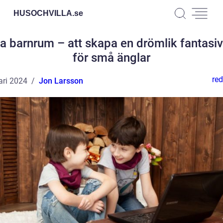
HUSOCHVILLA.
se
a barnrum – att skapa en drömlik fantasiv
för små änglar
red
ari 2024
Jon Larsson