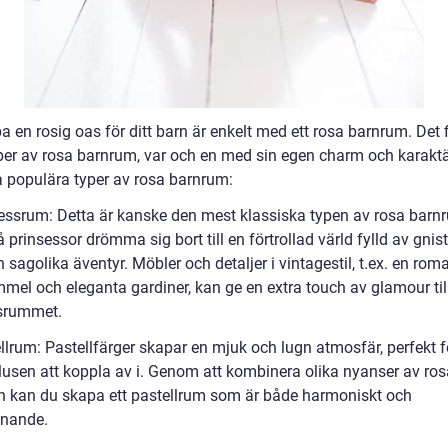
a en rosig oas för ditt barn är enkelt med ett rosa barnrum. Det 
yper av rosa barnrum, var och en med sin egen charm och karaktä
a populära typer av rosa barnrum:
sessrum: Detta är kanske den mest klassiska typen av rosa barn
prinsessor drömma sig bort till en förtrollad värld fylld av gnis
h sagolika äventyr. Möbler och detaljer i vintagestil, t.ex. en rom
mel och eleganta gardiner, kan ge en extra touch av glamour til
srummet.
llrum: Pastellfärger skapar en mjuk och lugn atmosfär, perfekt f
nslusen att koppla av i. Genom att kombinera olika nyanser av ros
n kan du skapa ett pastellrum som är både harmoniskt och
nande.