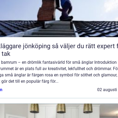
are jönköping så väljer du rätt expert för
t tak
 barnrum – en drömlik fantasivärld för små änglar Introduktion
ummet är en plats full av kreativitet, lekfullhet och drömmar. Fö
a små änglar är färgen rosa en symbol för söthet och glamour,
t gör det till en populär färg för...
n
02 augusti