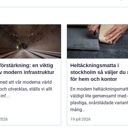
örstärkning: en viktig
Heltäckningsmatta i
v modern infrastruktur
stockholm så väljer du rätt
för hem och kontor
 med att vår moderna värld
och utvecklas, ställs vi allt
En modern heltäckningsmatt
inf...
väldigt lite gemensamt med
plastiga, svårstädade varian
mång...
 2026
19 juli 2026