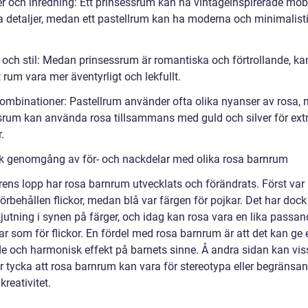
r och inredning: Ett prinsessrum kan ha vintageinspirerade möb
a detaljer, medan ett pastellrum kan ha moderna och minimalist
och stil: Medan prinsessrum är romantiska och förtrollande, kan
 rum vara mer äventyrligt och lekfullt.
ombinationer: Pastellrum använder ofta olika nyanser av rosa,
srum kan använda rosa tillsammans med guld och silver för ext
.
sk genomgång av för- och nackdelar med olika rosa barnrum
rens lopp har rosa barnrum utvecklats och förändrats. Först var
örbehållen flickor, medan blå var färgen för pojkar. Det har dock
jutning i synen på färger, och idag kan rosa vara en lika passan
ar som för flickor. En fördel med rosa barnrum är att det kan ge 
e och harmonisk effekt på barnets sinne. Å andra sidan kan vis
r tycka att rosa barnrum kan vara för stereotypa eller begränsan
kreativitet.