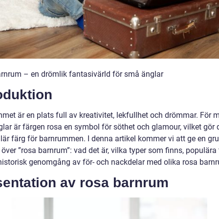
rnrum – en drömlik fantasivärld för små änglar
oduktion
met är en plats full av kreativitet, lekfullhet och drömmar. För
ar är färgen rosa en symbol för söthet och glamour, vilket gör de
lär färg för barnrummen. I denna artikel kommer vi att ge en gru
 över ”rosa barnrum”: vad det är, vilka typer som finns, populära
historisk genomgång av för- och nackdelar med olika rosa barn
sentation av rosa barnrum