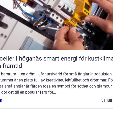
r i höganäs smart energi för kustklimat
 framtid
 barnrum – en drömlik fantasivärld för små änglar Introduktion
ummet är en plats full av kreativitet, lekfullhet och drömmar. Fö
a små änglar är färgen rosa en symbol för söthet och glamour,
t gör det till en populär färg för...
n
31 jul