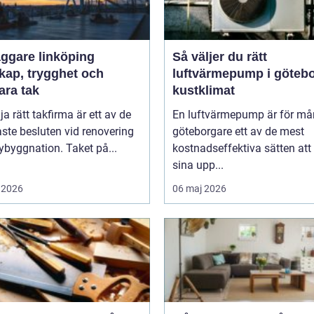
äggare linköping
Så väljer du rätt
kap, trygghet och
luftvärmepump i göteb
ara tak
kustklimat
lja rätt takfirma är ett av de
En luftvärmepump är för m
aste besluten vid renovering
göteborgare ett av de mest
nybyggnation. Taket på...
kostnadseffektiva sätten att
sina upp...
 2026
06 maj 2026