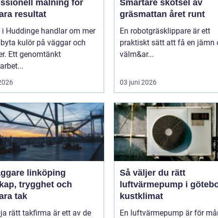
ssionell målning för
Smartare skötsel av
ara resultat
gräsmattan året runt
i i Huddinge handlar om mer
En robotgräsklippare är ett
 byta kulör på väggar och
praktiskt sätt att få en jämn
er. Ett genomtänkt
välm&ar...
arbet...
 2026
03 juni 2026
äggare linköping
Så väljer du rätt
kap, trygghet och
luftvärmepump i göteb
ara tak
kustklimat
lja rätt takfirma är ett av de
En luftvärmepump är för m