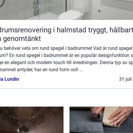
umsrenovering i halmstad tryggt, hållbart
h genomtänkt
 du behöver veta om rund spegel i badrummet Vad är rund spegel
um? En rund spegel i badrummet är en populär designfunktion
e en elegant och modern touch till inredningen. Denna typ av sp
amnet antyder, har en rund form och ...
ia Lundin
31 jul