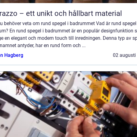
razzo – ett unikt och hållbart material
 du behöver veta om rund spegel i badrummet Vad är rund spegel
um? En rund spegel i badrummet är en populär designfunktion
e en elegant och modern touch till inredningen. Denna typ av sp
amnet antyder, har en rund form och ...
n Hagberg
02 augusti