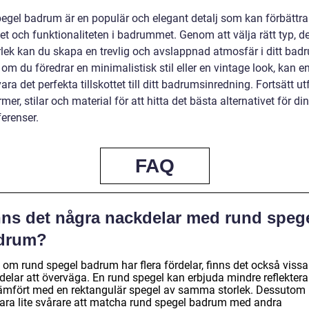
egel badrum är en populär och elegant detalj som kan förbättra
et och funktionaliteten i badrummet. Genom att välja rätt typ, d
rlek kan du skapa en trevlig och avslappnad atmosfär i ditt bad
om du föredrar en minimalistisk stil eller en vintage look, kan e
ara det perfekta tillskottet till ditt badrumsinredning. Fortsätt u
rmer, stilar och material för att hitta det bästa alternativet för d
erenser.
FAQ
nns det några nackdelar med rund speg
drum?
 om rund spegel badrum har flera fördelar, finns det också vissa
delar att överväga. En rund spegel kan erbjuda mindre reflekter
jämfört med en rektangulär spegel av samma storlek. Dessutom
vara lite svårare att matcha rund spegel badrum med andra