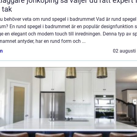
are jönköping så väljer du rätt expert för
t tak
 du behöver veta om rund spegel i badrummet Vad är rund spegel
um? En rund spegel i badrummet är en populär designfunktion
e en elegant och modern touch till inredningen. Denna typ av sp
amnet antyder, har en rund form och ...
n
02 augusti