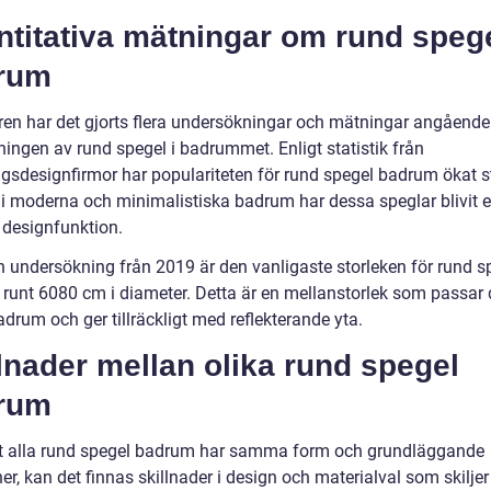
ntitativa mätningar om rund speg
rum
ren har det gjorts flera undersökningar och mätningar angående
ingen av rund spegel i badrummet. Enligt statistik från
ngsdesignfirmor har populariteten för rund spegel badrum ökat s
t i moderna och minimalistiska badrum har dessa speglar blivit 
 designfunktion.
en undersökning från 2019 är den vanligaste storleken för rund s
runt 6080 cm i diameter. Detta är en mellanstorlek som passar 
adrum och ger tillräckligt med reflekterande yta.
lnader mellan olika rund spegel
rum
tt alla rund spegel badrum har samma form och grundläggande
er, kan det finnas skillnader i design och materialval som skilje