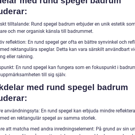
delar med rund spegel badrum
uderar:
iskt tilltalande: Rund spegel badrum erbjuder en unik estetik so
are och mer organisk känsla till badrummet.
tiv reflektion: En rund spegel ger ofta en bättre synvinkel och ref
 med rektangulära speglar. Detta kan vara särskilt användbart vi
g eller rakning.
spunkt: En rund spegel kan fungera som en fokuspunkt i badr
 uppmärksamheten till sig själv.
kdelar med rund spegel badrum
uderar:
re användningsyta: En rund spegel kan erbjuda mindre reflekter
 med en rektangulär spegel av samma storlek.
are att matcha med andra inredningselement: På grund av sin u