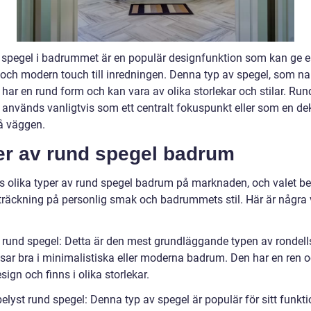
 spegel i badrummet är en populär designfunktion som kan ge 
 och modern touch till inredningen. Denna typ av spegel, som n
 har en rund form och kan vara av olika storlekar och stilar. Run
används vanligtvis som ett centralt fokuspunkt eller som en de
på väggen.
er av rund spegel badrum
ns olika typer av rund spegel badrum på marknaden, och valet ber
sträckning på personlig smak och badrummets stil. Här är några 
l rund spegel: Detta är den mest grundläggande typen av rondell
sar bra i minimalistiska eller moderna badrum. Den har en ren 
sign och finns i olika storlekar.
elyst rund spegel: Denna typ av spegel är populär för sitt funkti