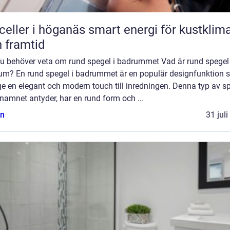
r i höganäs smart energi för kustklimat
 framtid
 du behöver veta om rund spegel i badrummet Vad är rund spegel
um? En rund spegel i badrummet är en populär designfunktion
e en elegant och modern touch till inredningen. Denna typ av sp
amnet antyder, har en rund form och ...
n
31 jul