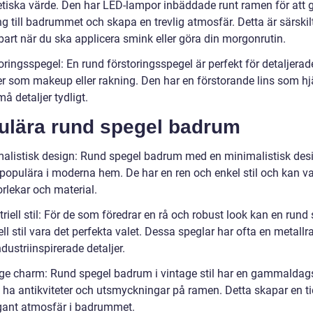
etiska värde. Den har LED-lampor inbäddade runt ramen för att 
g till badrummet och skapa en trevlig atmosfär. Detta är särskil
art när du ska applicera smink eller göra din morgonrutin.
oringsspegel: En rund förstoringsspegel är perfekt för detaljerad
r som makeup eller rakning. Den har en förstorande lins som hjäl
må detaljer tydligt.
ulära rund spegel badrum
malistisk design: Rund spegel badrum med en minimalistisk des
populära i moderna hem. De har en ren och enkel stil och kan va
orlekar och material.
triell stil: För de som föredrar en rå och robust look kan en rund 
ell stil vara det perfekta valet. Dessa speglar har ofta en metallr
dustriinspirerade detaljer.
age charm: Rund spegel badrum i vintage stil har en gammalda
 ha antikviteter och utsmyckningar på ramen. Detta skapar en ti
gant atmosfär i badrummet.