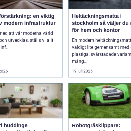
örstärkning: en viktig
Heltäckningsmatta i
v modern infrastruktur
stockholm så väljer du rätt
för hem och kontor
 med att vår moderna värld
och utvecklas, ställs vi allt
En modern heltäckningsmatt
inf...
väldigt lite gemensamt med
plastiga, svårstädade varian
mång...
 2026
19 juli 2026
ri huddinge
Robotgräsklippare: