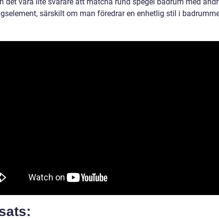
n det vara lite svårare att matcha rund spegel badrum med and
ngselement, särskilt om man föredrar en enhetlig stil i badrumme
sats: