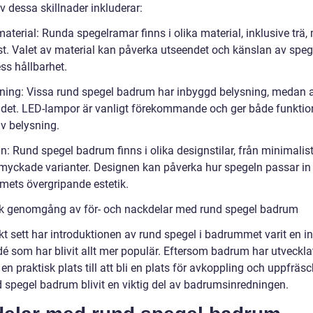
v dessa skillnader inkluderar:
terial: Runda spegelramar finns i olika material, inklusive trä, 
st. Valet av material kan påverka utseendet och känslan av speg
ss hållbarhet.
sning: Vissa rund spegel badrum har inbyggd belysning, medan 
r det. LED-lampor är vanligt förekommande och ger både funktio
iv belysning.
n: Rund spegel badrum finns i olika designstilar, från minimalisti
myckade varianter. Designen kan påverka hur spegeln passar in 
ets övergripande estetik.
sk genomgång av för- och nackdelar med rund spegel badrum
kt sett har introduktionen av rund spegel i badrummet varit en i
dé som har blivit allt mer populär. Eftersom badrum har utveckla
 en praktisk plats till att bli en plats för avkoppling och uppfräs
d spegel badrum blivit en viktig del av badrumsinredningen.