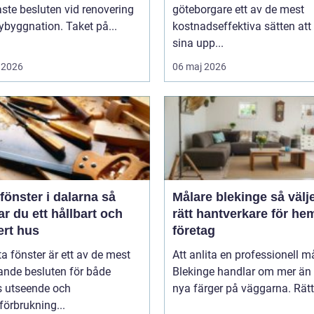
aste besluten vid renovering
göteborgare ett av de mest
nybyggnation. Taket på...
kostnadseffektiva sätten att
sina upp...
 2026
06 maj 2026
fönster i dalarna så
Målare blekinge så väljer du
r du ett hållbart och
rätt hantverkare för he
ert hus
företag
ta fönster är ett av de mest
Att anlita en professionell må
ande besluten för både
Blekinge handlar om mer än 
s utseende och
nya färger på väggarna. Rätt 
förbrukning...