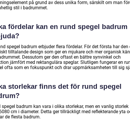
dningselement på grund av dess unika form, särskilt om man för
hetlig stil i badrummet.
lka fördelar kan en rund spegel badrum
bjuda?
nd spegel badrum erbjuder flera fördelar. För det första har den
tiskt tilltalande design som ger en mjukare och mer organisk kän
 badrummet. Dessutom ger den oftast en bättre synvinkel och
ktion jämfört med rektangulära speglar. Slutligen fungerar en ru
el ofta som en fokuspunkt och drar uppmärksamheten till sig sjä
ka storlekar finns det för rund spegel
drum?
spegel badrum kan vara i olika storlekar, men en vanlig storlek 
6080 cm i diameter. Detta ger tillräckligt med reflekterande yta 
ar de flesta badrum.