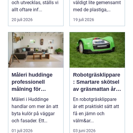
och utvecklas, ställs vi
väldigt lite gemensamt
allt oftare inf...
med de plastiga,
svårstädade
20 juli 2026
19 juli 2026
varianterna mång...
Måleri huddinge
Robotgräsklippare
professionell
: Smartare skötsel
målning för
av gräsmattan året
hållbara resultat
runt
Måleri i Huddinge
En robotgräsklippare
handlar om mer än att
är ett praktiskt sätt att
byta kulör på väggar
få en jämn och
och fasader. Ett
välm&ar...
genomtänkt
01 juli 2026
03 juni 2026