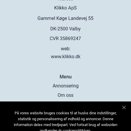
web:
www.klikko.dk
Menu
Annonsering
Om oss
Cookies
På vores website bruges cookies til at huske dine indstillinger,
Kontakta oss
statistik og personalisering af indhold og annoncer. Denne
Sitemap
information deles med tredjepart. Ved fortsat brug af websiden
godkender du cookiepolitikken.