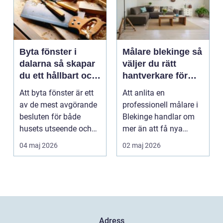
Byta fönster i
Målare blekinge så
dalarna så skapar
väljer du rätt
du ett hållbart och
hantverkare för
vackert hus
hem och företag
Att byta fönster är ett
Att anlita en
av de mest avgörande
professionell målare i
besluten för både
Blekinge handlar om
husets utseende och
mer än att få nya
energiförbrukning...
färger på väggarna.
04 maj 2026
02 maj 2026
Rätt ...
Adress