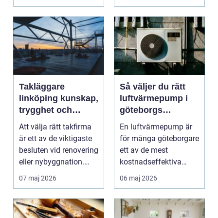
måleriarbet...
Takläggare
Så väljer du rätt
linköping kunskap,
luftvärmepump i
trygghet och
göteborgs
hållbara tak
kustklimat
Att välja rätt takfirma
En luftvärmepump är
är ett av de viktigaste
för många göteborgare
besluten vid renovering
ett av de mest
eller nybyggnation.
kostnadseffektiva
Taket på...
sätten att sänka sina
07 maj 2026
06 maj 2026
upp...