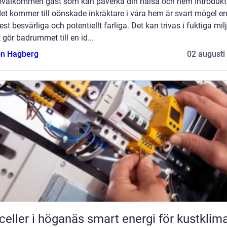
 ovälkommen gäst som kan påverka din hälsa och hem Introdukt
et kommer till oönskade inkräktare i våra hem är svart mögel e
st besvärliga och potentiellt farliga. Det kan trivas i fuktiga milj
t gör badrummet till en id...
n Hagberg
02 augusti
r i höganäs smart energi för kustklimat