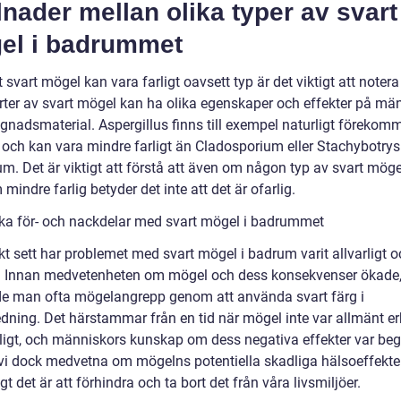
lnader mellan olika typer av svart
el i badrummet
t svart mögel kan vara farligt oavsett typ är det viktigt att notera
orter av svart mögel kan ha olika egenskaper och effekter på mä
gnadsmaterial. Aspergillus finns till exempel naturligt förekom
 och kan vara mindre farligt än Cladosporium eller Stachybotrys
um. Det är viktigt att förstå att även om någon typ av svart mög
mindre farlig betyder det inte att det är ofarlig.
ska för- och nackdelar med svart mögel i badrummet
kt sett har problemet med svart mögel i badrum varit allvarligt o
a. Innan medvetenheten om mögel och dess konsekvenser ökade
de man ofta mögelangrepp genom att använda svart färg i
dning. Det härstammar från en tid när mögel inte var allmänt e
ligt, och människors kunskap om dess negativa effekter var be
 vi dock medvetna om mögelns potentiella skadliga hälsoeffekte
igt det är att förhindra och ta bort det från våra livsmiljöer.