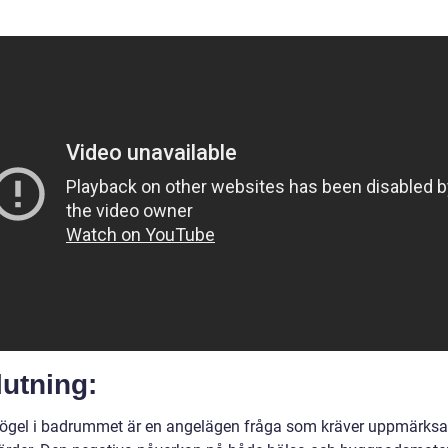
utning:
ögel i badrummet är en angelägen fråga som kräver uppmärks