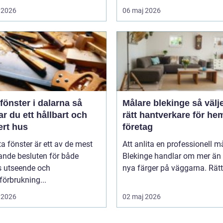
 2026
06 maj 2026
fönster i dalarna så
Målare blekinge så väljer du
r du ett hållbart och
rätt hantverkare för he
ert hus
företag
ta fönster är ett av de mest
Att anlita en professionell må
ande besluten för både
Blekinge handlar om mer än 
s utseende och
nya färger på väggarna. Rätt 
förbrukning...
 2026
02 maj 2026