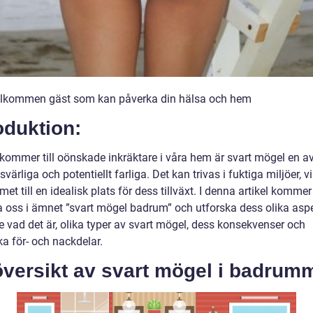
älkommen gäst som kan påverka din hälsa och hem
oduktion:
 kommer till oönskade inkräktare i våra hem är svart mögel en a
värliga och potentiellt farliga. Det kan trivas i fuktiga miljöer, vi
t till en idealisk plats för dess tillväxt. I denna artikel kommer 
a oss i ämnet ”svart mögel badrum” och utforska dess olika aspe
e vad det är, olika typer av svart mögel, dess konsekvenser och
ka för- och nackdelar.
översikt av svart mögel i badrum