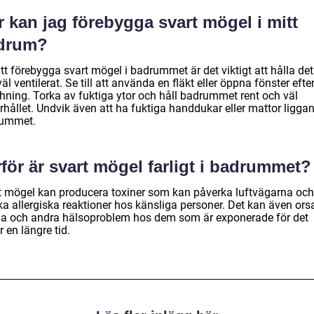
 kan jag förebygga svart mögel i mitt
drum?
tt förebygga svart mögel i badrummet är det viktigt att hålla det 
äl ventilerat. Se till att använda en fläkt eller öppna fönster efte
hning. Torka av fuktiga ytor och håll badrummet rent och väl
hållet. Undvik även att ha fuktiga handdukar eller mattor liggan
ummet.
för är svart mögel farligt i badrummet?
t mögel kan producera toxiner som kan påverka luftvägarna och
ka allergiska reaktioner hos känsliga personer. Det kan även ors
a och andra hälsoproblem hos dem som är exponerade för det
 en längre tid.