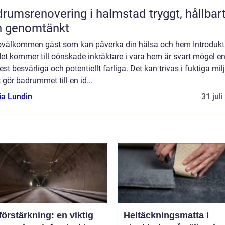
umsrenovering i halmstad tryggt, hållbart
h genomtänkt
 ovälkommen gäst som kan påverka din hälsa och hem Introdukt
et kommer till oönskade inkräktare i våra hem är svart mögel e
st besvärliga och potentiellt farliga. Det kan trivas i fuktiga milj
t gör badrummet till en id...
ia Lundin
31 jul
örstärkning: en viktig
Heltäckningsmatta i