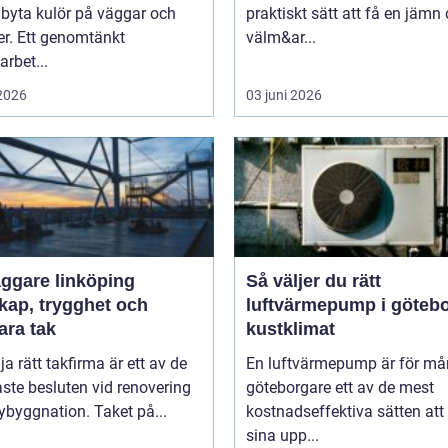
 byta kulör på väggar och
praktiskt sätt att få en jämn
er. Ett genomtänkt
välm&ar...
arbet...
 2026
03 juni 2026
äggare linköping
Så väljer du rätt
kap, trygghet och
luftvärmepump i göteb
ara tak
kustklimat
lja rätt takfirma är ett av de
En luftvärmepump är för m
aste besluten vid renovering
göteborgare ett av de mest
nybyggnation. Taket på...
kostnadseffektiva sätten att
sina upp...