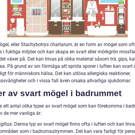
ögel, eller Stachybotrys chartarum, är en form av mögel som oft
s i fuktiga miljöer och kan skapa en svart eller mörkgrön missfä
det växer på. Det kan trivas på olika material såsom trä, gips, k
a. På grund av sin förmåga att sprida sporer i luften kan svart
ligt för människors hälsa. Det kan utlösa allergiska reaktioner,
ssvårigheter och i vissa fall även orsaka allvarliga sjukdomar.
er av svart mögel i badrummet
ns ett antal olika typer av svart mögel som kan förekomma i ba
v de mer vanliga är:
gillus: Denna typ av svart mögel finns ofta i luften och kan triva
 områden som i badrumsutrymmen. Det kan vara farligt för pers