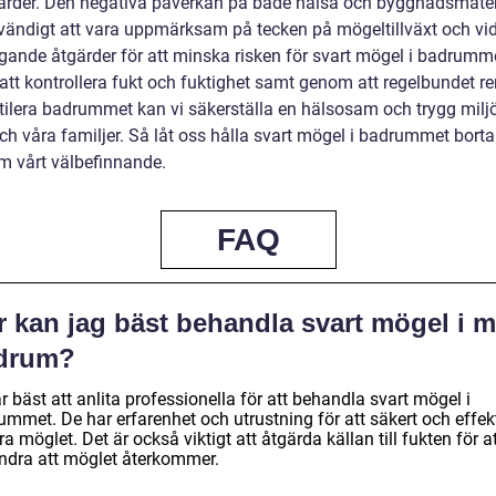
ärder. Den negativa påverkan på både hälsa och byggnadsmater
vändigt att vara uppmärksam på tecken på mögeltillväxt och vi
gande åtgärder för att minska risken för svart mögel i badrumm
tt kontrollera fukt och fuktighet samt genom att regelbundet r
tilera badrummet kan vi säkerställa en hälsosam och trygg miljö
och våra familjer. Så låt oss hålla svart mögel i badrummet bort
m vårt välbefinnande.
FAQ
 kan jag bäst behandla svart mögel i mi
drum?
r bäst att anlita professionella för att behandla svart mögel i
mmet. De har erfarenhet och utrustning för att säkert och effekt
a möglet. Det är också viktigt att åtgärda källan till fukten för a
indra att möglet återkommer.