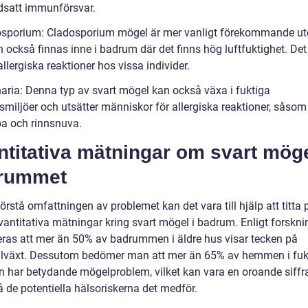
satt immunförsvar.
osporium: Cladosporium mögel är mer vanligt förekommande u
 också finnas inne i badrum där det finns hög luftfuktighet. Det
llergiska reaktioner hos vissa individer.
rnaria: Denna typ av svart mögel kan också växa i fuktiga
miljöer och utsätter människor för allergiska reaktioner, såsom
a och rinnsnuva.
titativa mätningar om svart möge
rummet
förstå omfattningen av problemet kan det vara till hjälp att titta 
vantitativa mätningar kring svart mögel i badrum. Enligt forskni
eras att mer än 50% av badrummen i äldre hus visar tecken på
llväxt. Dessutom bedömer man att mer än 65% av hemmen i fuk
 har betydande mögelproblem, vilket kan vara en oroande siff
å de potentiella hälsoriskerna det medför.