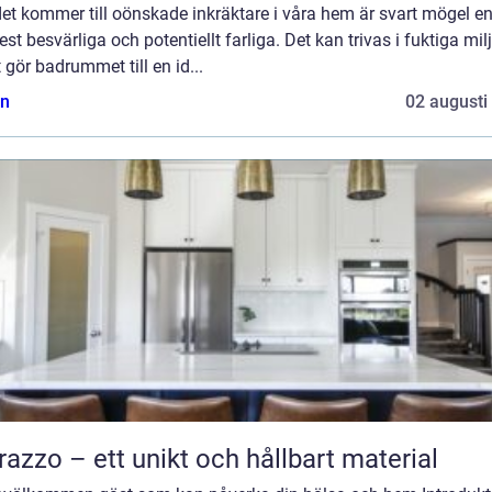
et kommer till oönskade inkräktare i våra hem är svart mögel e
st besvärliga och potentiellt farliga. Det kan trivas i fuktiga milj
t gör badrummet till en id...
n
02 augusti
razzo – ett unikt och hållbart material