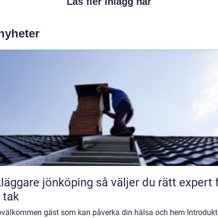
Läs fler inlägg här
 nyheter
are jönköping så väljer du rätt expert för
t tak
 ovälkommen gäst som kan påverka din hälsa och hem Introdukt