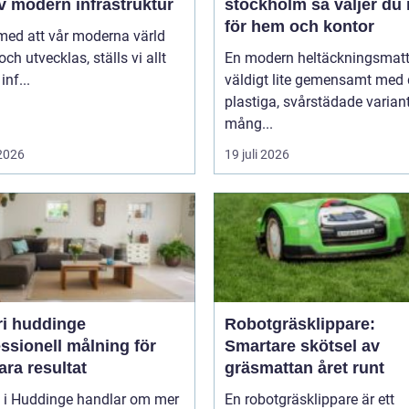
v modern infrastruktur
stockholm så väljer du rätt
för hem och kontor
 med att vår moderna värld
och utvecklas, ställs vi allt
En modern heltäckningsmatt
inf...
väldigt lite gemensamt med
plastiga, svårstädade varian
mång...
 2026
19 juli 2026
ri huddinge
Robotgräsklippare:
ssionell målning för
Smartare skötsel av
ara resultat
gräsmattan året runt
i i Huddinge handlar om mer
En robotgräsklippare är ett