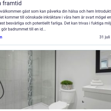
 framtid
 ovälkommen gäst som kan påverka din hälsa och hem Introdukt
et kommer till oönskade inkräktare i våra hem är svart mögel e
st besvärliga och potentiellt farliga. Det kan trivas i fuktiga milj
t gör badrummet till en id...
n
31 jul