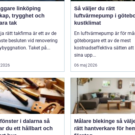
äggare linköping
Så väljer du rätt
kap, trygghet och
luftvärmepump i göteb
ara tak
kustklimat
lja rätt takfirma är ett av de
En luftvärmepump är för m
aste besluten vid renovering
göteborgare ett av de mest
nybyggnation. Taket på...
kostnadseffektiva sätten att
sina upp...
 2026
06 maj 2026
fönster i dalarna så
Målare blekinge så väljer du
r du ett hållbart och
rätt hantverkare för he