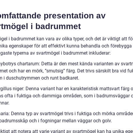
omfattande presentation av
rtmögel i badrummet
el i badrummet kan vara av olika typer, och det är viktigt att fö
nika egenskaper för att effektivt kunna behandla och förebygga
igaste typerna av svartmögel i badrummet inkluderar:
hybotrys chartarum: Detta är den mest kända varianten av svart
t och har en mörk, ”smutsig” färg. Det trivs särskilt bra vid fu
om i duschutrymmen och runt badkaret.
gillus niger: Denna variant har en karakteristisk mattsvart färg 
as ofta i fuktiga och dammiga områden, som i badrumsväggar 
nnar.
rnaria: Denna typ av svartmögel trivs i fuktiga och mörka områd
adrumsskåp och i fogningar mellan väggar och golv.
iktigt att notera att varje variant av svartmögel kan ha unika eg