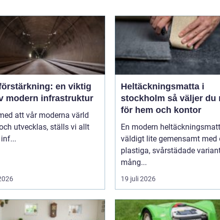
örstärkning: en viktig
Heltäckningsmatta i
v modern infrastruktur
stockholm så väljer du rätt
för hem och kontor
 med att vår moderna värld
och utvecklas, ställs vi allt
En modern heltäckningsmatt
inf...
väldigt lite gemensamt med
plastiga, svårstädade varian
mång...
 2026
19 juli 2026