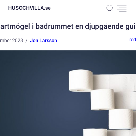
HUSOCHVILLA.
se
artmögel i badrummet en djupgående gu
red
ember 2023
Jon Larsson