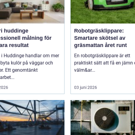
ri huddinge
Robotgräsklippare:
ssionell målning för
Smartare skötsel av
ara resultat
gräsmattan året runt
i i Huddinge handlar om mer
En robotgräsklippare är ett
 byta kulör på väggar och
praktiskt sätt att få en jämn
er. Ett genomtänkt
välm&ar...
arbet...
 2026
03 juni 2026