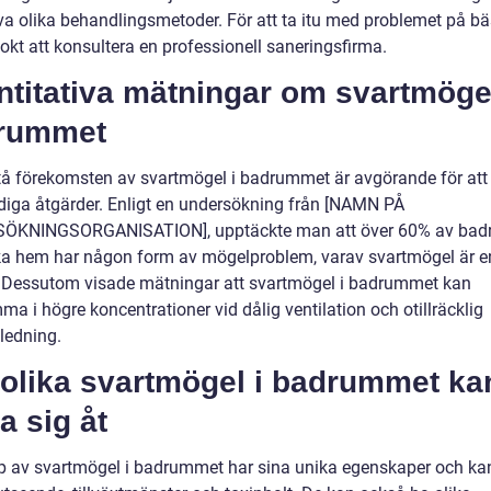
va olika behandlingsmetoder. För att ta itu med problemet på bä
lokt att konsultera en professionell saneringsfirma.
titativa mätningar om svartmögel
rummet
stå förekomsten av svartmögel i badrummet är avgörande för att 
iga åtgärder. Enligt en undersökning från [NAMN PÅ
ÖKNINGSORGANISATION], upptäckte man att över 60% av ba
ka hem har någon form av mögelproblem, varav svartmögel är e
. Dessutom visade mätningar att svartmögel i badrummet kan
a i högre koncentrationer vid dålig ventilation och otillräcklig
ledning.
 olika svartmögel i badrummet ka
ja sig åt
yp av svartmögel i badrummet har sina unika egenskaper och kan