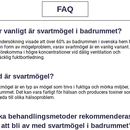
FAQ
r vanligt är svartmögel i badrummet?
ndersökning visade att över 60% av badrummen i svenska hem 
n form av mögelproblem, varav svartmögel är en vanlig variant.
förekomma i högre koncentrationer vid dålig ventilation och
räcklig fuktbortledning.
d är svartmögel?
tmögel är en typ av mögel som trivs i fuktiga och mörka miljöer
ummet. Det kan vara farligt för hälsan och producera toxiner s
eda till olika hälsoproblem.
lka behandlingsmetoder rekommendera
r att bli av med svartmögel i badrummet