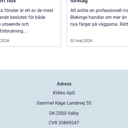
ert hus
företag
ta fönster är ett av de mest
Att anlita en professionell må
ande besluten för både
Blekinge handlar om mer än 
s utseende och
nya färger på väggarna. Rätt 
förbrukning...
 2026
02 maj 2026
Adress