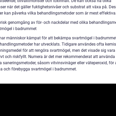
 utseende, tillväxtmönster och toxinhalt. De kan också ha olika
ser när det gäller fuktighetsnivåer och substrat att växa på. De
der kan påverka vilka behandlingsmetoder som är mest effektiva
orisk genomgång av för- och nackdelar med olika behandlingsm
rtmögel i badrummet
l har människor kämpat för att bekämpa svartmögel i badrumme
ehandlingsmetoder har utvecklats. Tidigare användes ofta kemi
ingsmedel för att rengöra svartmögel, men det visade sig vara
tivt och riskfyllt. Numera är det mer rekommenderat att använda
a saneringsmetoder, såsom vitvinsvinäger eller väteperoxid, för 
a och förebygga svartmögel i badrummet.