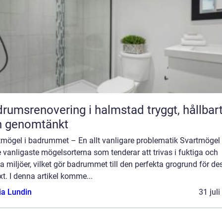
umsrenovering i halmstad tryggt, hållbart
h genomtänkt
tmögel i badrummet – En allt vanligare problematik Svartmögel 
 vanligaste mögelsorterna som tenderar att trivas i fuktiga och
 miljöer, vilket gör badrummet till den perfekta grogrund för de
äxt. I denna artikel komme...
ia Lundin
31 jul