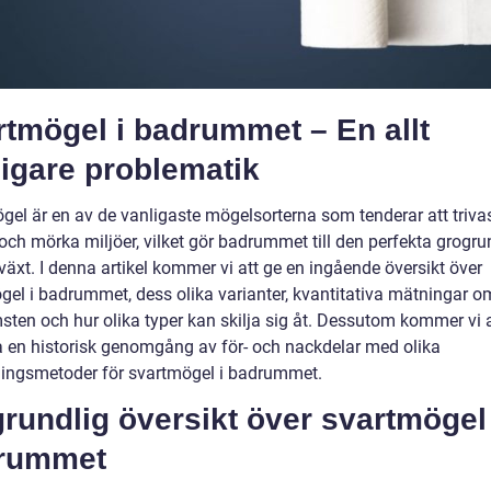
tmögel i badrummet – En allt
igare problematik
gel är en av de vanligaste mögelsorterna som tenderar att trivas
och mörka miljöer, vilket gör badrummet till den perfekta grogru
lväxt. I denna artikel kommer vi att ge en ingående översikt över
gel i badrummet, dess olika varianter, kvantitativa mätningar o
sten och hur olika typer kan skilja sig åt. Dessutom kommer vi a
a en historisk genomgång av för- och nackdelar med olika
ingsmetoder för svartmögel i badrummet.
rundlig översikt över svartmögel 
rummet