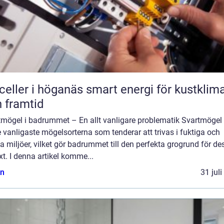
r i höganäs smart energi för kustklimat
 framtid
tmögel i badrummet – En allt vanligare problematik Svartmögel 
 vanligaste mögelsorterna som tenderar att trivas i fuktiga och
 miljöer, vilket gör badrummet till den perfekta grogrund för de
äxt. I denna artikel komme...
n
31 jul