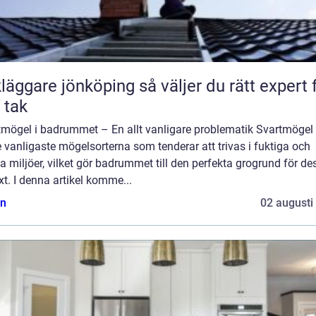
are jönköping så väljer du rätt expert för
t tak
tmögel i badrummet – En allt vanligare problematik Svartmögel 
 vanligaste mögelsorterna som tenderar att trivas i fuktiga och
 miljöer, vilket gör badrummet till den perfekta grogrund för de
äxt. I denna artikel komme...
n
02 augusti