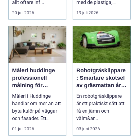
allt oftare inf...
med de plastiga,
svårstädade
20 juli 2026
19 juli 2026
varianterna mång...
Måleri huddinge
Robotgräsklippare
professionell
: Smartare skötsel
målning för
av gräsmattan året
hållbara resultat
runt
Måleri i Huddinge
En robotgräsklippare
handlar om mer än att
är ett praktiskt sätt att
byta kulör på väggar
få en jämn och
och fasader. Ett
välm&ar...
genomtänkt
01 juli 2026
03 juni 2026
måleriarbet...