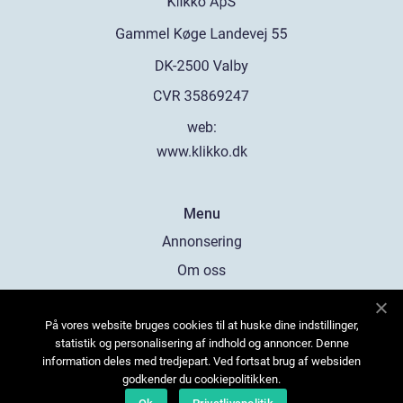
web:
www.klikko.dk
Menu
Annonsering
Om oss
Cookies
På vores website bruges cookies til at huske dine indstillinger,
Kontakta oss
statistik og personalisering af indhold og annoncer. Denne
Sitemap
information deles med tredjepart. Ved fortsat brug af websiden
godkender du cookiepolitikken.