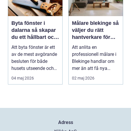
Byta fönster i
Målare blekinge så
dalarna så skapar
väljer du rätt
du ett hållbart och
hantverkare för
vackert hus
hem och företag
Att byta fönster är ett
Att anlita en
av de mest avgörande
professionell målare i
besluten för både
Blekinge handlar om
husets utseende och
mer än att få nya
energiförbrukning...
färger på väggarna.
04 maj 2026
02 maj 2026
Rätt ...
Adress