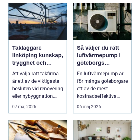
Takläggare
Så väljer du rätt
linköping kunskap,
luftvärmepump i
trygghet och
göteborgs
hållbara tak
kustklimat
Att välja rätt takfirma
En luftvärmepump är
är ett av de viktigaste
för många göteborgare
besluten vid renovering
ett av de mest
eller nybyggnation.
kostnadseffektiva
Taket på...
sätten att sänka sina
07 maj 2026
06 maj 2026
upp...