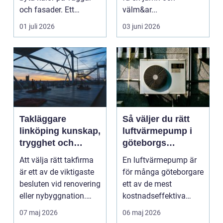
och fasader. Ett
välm&ar...
genomtänkt
01 juli 2026
03 juni 2026
måleriarbet...
Takläggare
Så väljer du rätt
linköping kunskap,
luftvärmepump i
trygghet och
göteborgs
hållbara tak
kustklimat
Att välja rätt takfirma
En luftvärmepump är
är ett av de viktigaste
för många göteborgare
besluten vid renovering
ett av de mest
eller nybyggnation.
kostnadseffektiva
Taket på...
sätten att sänka sina
07 maj 2026
06 maj 2026
upp...