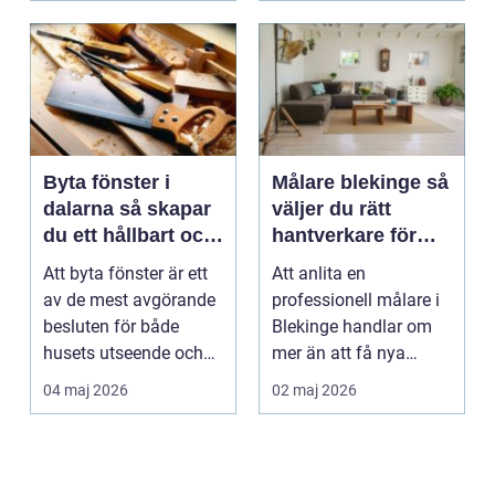
Byta fönster i
Målare blekinge så
dalarna så skapar
väljer du rätt
du ett hållbart och
hantverkare för
vackert hus
hem och företag
Att byta fönster är ett
Att anlita en
av de mest avgörande
professionell målare i
besluten för både
Blekinge handlar om
husets utseende och
mer än att få nya
energiförbrukning...
färger på väggarna.
04 maj 2026
02 maj 2026
Rätt ...