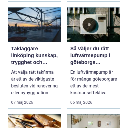
Takläggare
Så väljer du rätt
linköping kunskap,
luftvärmepump i
trygghet och
göteborgs
hållbara tak
kustklimat
Att välja rätt takfirma
En luftvärmepump är
är ett av de viktigaste
för många göteborgare
besluten vid renovering
ett av de mest
eller nybyggnation.
kostnadseffektiva
Taket på...
sätten att sänka sina
07 maj 2026
06 maj 2026
upp...