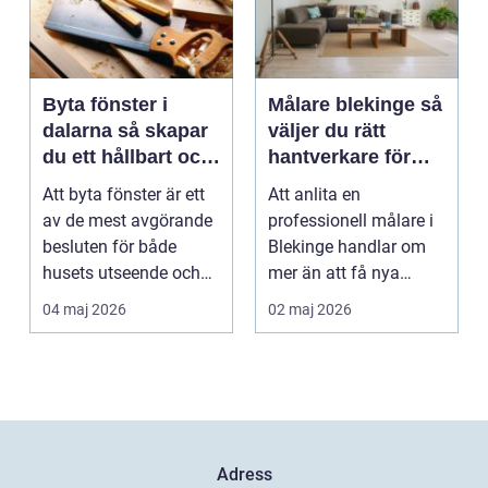
Byta fönster i
Målare blekinge så
dalarna så skapar
väljer du rätt
du ett hållbart och
hantverkare för
vackert hus
hem och företag
Att byta fönster är ett
Att anlita en
av de mest avgörande
professionell målare i
besluten för både
Blekinge handlar om
husets utseende och
mer än att få nya
energiförbrukning...
färger på väggarna.
04 maj 2026
02 maj 2026
Rätt ...
Adress