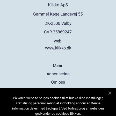
web:
www.klikko.dk
Menu
Annonsering
Om oss
Cookies
På vores website bruges cookies til at huske dine indstillinger,
Kontakta oss
statistik og personalisering af indhold og annoncer. Denne
Sitemap
information deles med tredjepart. Ved fortsat brug af websiden
godkender du cookiepolitikken.