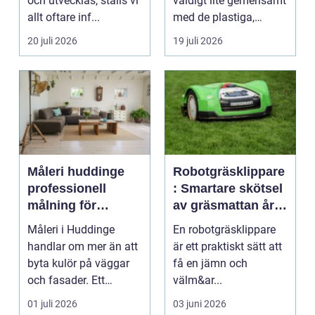
och utvecklas, ställs vi
väldigt lite gemensamt
allt oftare inf...
med de plastiga,
svårstädade
20 juli 2026
19 juli 2026
varianterna mång...
Måleri huddinge
Robotgräsklippare
professionell
: Smartare skötsel
målning för
av gräsmattan året
hållbara resultat
runt
Måleri i Huddinge
En robotgräsklippare
handlar om mer än att
är ett praktiskt sätt att
byta kulör på väggar
få en jämn och
och fasader. Ett
välm&ar...
genomtänkt
01 juli 2026
03 juni 2026
måleriarbet...